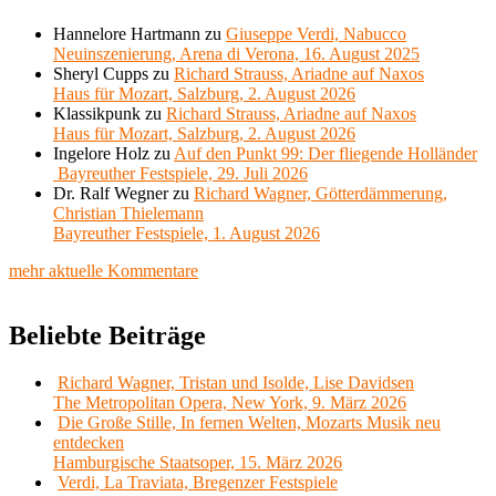
Hannelore Hartmann
zu
Giuseppe Verdi, Nabucco
Neuinszenierung, Arena di Verona, 16. August 2025
Sheryl Cupps
zu
Richard Strauss, Ariadne auf Naxos
Haus für Mozart, Salzburg, 2. August 2026
Klassikpunk
zu
Richard Strauss, Ariadne auf Naxos
Haus für Mozart, Salzburg, 2. August 2026
Ingelore Holz
zu
Auf den Punkt 99: Der fliegende Holländer
Bayreuther Festspiele, 29. Juli 2026
Dr. Ralf Wegner
zu
Richard Wagner, Götterdämmerung,
Christian Thielemann
Bayreuther Festspiele, 1. August 2026
mehr aktuelle Kommentare
Beliebte Beiträge
Richard Wagner, Tristan und Isolde, Lise Davidsen
The Metropolitan Opera, New York, 9. März 2026
Die Große Stille, In fernen Welten, Mozarts Musik neu
entdecken
Hamburgische Staatsoper, 15. März 2026
Verdi, La Traviata, Bregenzer Festspiele