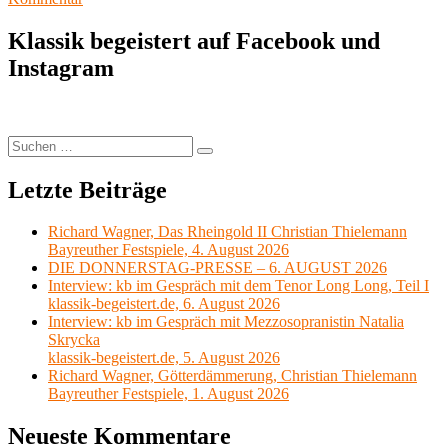
John
Neumeier
Klassik begeistert auf Facebook und
und
Instagram
das
Hamburg
Ballett
Suchen
Suchen
nach:
Letzte Beiträge
Richard Wagner, Das Rheingold II Christian Thielemann
Bayreuther Festspiele, 4. August 2026
DIE DONNERSTAG-PRESSE – 6. AUGUST 2026
Interview: kb im Gespräch mit dem Tenor Long Long, Teil I
klassik-begeistert.de, 6. August 2026
Interview: kb im Gespräch mit Mezzosopranistin Natalia
Skrycka
klassik-begeistert.de, 5. August 2026
Richard Wagner, Götterdämmerung, Christian Thielemann
Bayreuther Festspiele, 1. August 2026
Neueste Kommentare