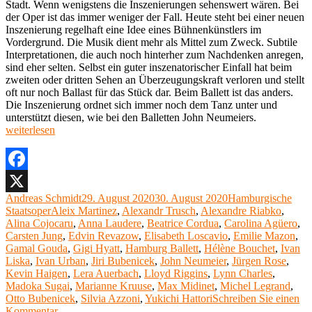
Stadt. Wenn wenigstens die Inszenierungen sehenswert wären. Bei
der Oper ist das immer weniger der Fall. Heute steht bei einer neuen
Inszenierung regelhaft eine Idee eines Bühnenkünstlers im
Vordergrund. Die Musik dient mehr als Mittel zum Zweck. Subtile
Interpretationen, die auch noch hinterher zum Nachdenken anregen,
sind eher selten. Selbst ein guter inszenatorischer Einfall hat beim
zweiten oder dritten Sehen an Überzeugungskraft verloren und stellt
oft nur noch Ballast für das Stück dar. Beim Ballett ist das anders.
Die Inszenierung ordnet sich immer noch dem Tanz unter und
„John
unterstützt diesen, wie bei den Balletten John Neumeiers.
Neumeier
weiterlesen
und
das
Hamburg
Ballett“
Facebook
Autor
Veröffentlicht
Kategorien
Andreas Schmidt
29. August 2020
30. August 2020
Hamburgische
X
Schlagwörter
am
Staatsoper
Aleix Martinez
,
Alexandr Trusch
,
Alexandre Riabko
,
Alina Cojocaru
,
Anna Laudere
,
Beatrice Cordua
,
Carolina Agüero
,
Carsten Jung
,
Edvin Revazow
,
Elisabeth Loscavio
,
Emilie Mazon
,
Gamal Gouda
,
Gigi Hyatt
,
Hamburg Ballett
,
Hélène Bouchet
,
Ivan
Liska
,
Ivan Urban
,
Jiri Bubenicek
,
John Neumeier
,
Jürgen Rose
,
Kevin Haigen
,
Lera Auerbach
,
Lloyd Riggins
,
Lynn Charles
,
Madoka Sugai
,
Marianne Kruuse
,
Max Midinet
,
Michel Legrand
,
Otto Bubenicek
,
Silvia Azzoni
,
Yukichi Hattori
Schreiben Sie einen
zu
Kommentar