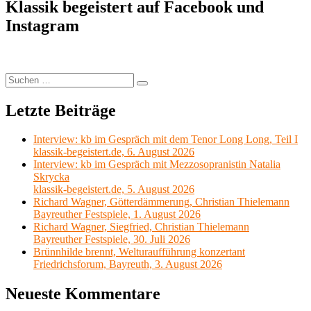
am
Klassik begeistert auf Facebook und
Donnerstag
Instagram
15:
Peter
Pichler,
Trautoniumspieler
Suchen
Suchen
nach:
Letzte Beiträge
Interview: kb im Gespräch mit dem Tenor Long Long, Teil I
klassik-begeistert.de, 6. August 2026
Interview: kb im Gespräch mit Mezzosopranistin Natalia
Skrycka
klassik-begeistert.de, 5. August 2026
Richard Wagner, Götterdämmerung, Christian Thielemann
Bayreuther Festspiele, 1. August 2026
Richard Wagner, Siegfried, Christian Thielemann
Bayreuther Festspiele, 30. Juli 2026
Brünnhilde brennt, Welturaufführung konzertant
Friedrichsforum, Bayreuth, 3. August 2026
Neueste Kommentare