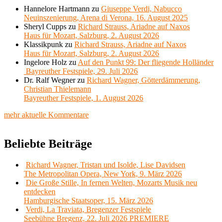
Hannelore Hartmann
zu
Giuseppe Verdi, Nabucco
Neuinszenierung, Arena di Verona, 16. August 2025
Sheryl Cupps
zu
Richard Strauss, Ariadne auf Naxos
Haus für Mozart, Salzburg, 2. August 2026
Klassikpunk
zu
Richard Strauss, Ariadne auf Naxos
Haus für Mozart, Salzburg, 2. August 2026
Ingelore Holz
zu
Auf den Punkt 99: Der fliegende Holländer
Bayreuther Festspiele, 29. Juli 2026
Dr. Ralf Wegner
zu
Richard Wagner, Götterdämmerung,
Christian Thielemann
Bayreuther Festspiele, 1. August 2026
mehr aktuelle Kommentare
Beliebte Beiträge
Richard Wagner, Tristan und Isolde, Lise Davidsen
The Metropolitan Opera, New York, 9. März 2026
Die Große Stille, In fernen Welten, Mozarts Musik neu
entdecken
Hamburgische Staatsoper, 15. März 2026
Verdi, La Traviata, Bregenzer Festspiele
Seebühne Bregenz, 22. Juli 2026 PREMIERE