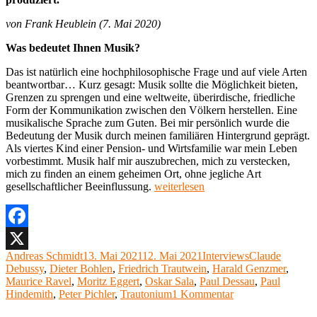
von Frank Heublein (7. Mai 2020)
Was bedeutet Ihnen Musik?
Das ist natürlich eine hochphilosophische Frage und auf viele Arten
beantwortbar… Kurz gesagt: Musik sollte die Möglichkeit bieten,
Grenzen zu sprengen und eine weltweite, überirdische, friedliche
Form der Kommunikation zwischen den Völkern herstellen. Eine
musikalische Sprache zum Guten. Bei mir persönlich wurde die
Bedeutung der Musik durch meinen familiären Hintergrund geprägt.
Als viertes Kind einer Pension- und Wirtsfamilie war mein Leben
vorbestimmt. Musik half mir auszubrechen, mich zu verstecken,
mich zu finden an einem geheimen Ort, ohne jegliche Art
„Interview
gesellschaftlicher Beeinflussung.
weiterlesen
am
Donnerstag
15:
Peter
Facebook
Pichler,
Autor
Veröffentlicht
Kategorien
Schlagwörter
Andreas Schmidt
13. Mai 2021
12. Mai 2021
Interviews
Claude
X
Trautoniumspieler“
am
Debussy
,
Dieter Bohlen
,
Friedrich Trautwein
,
Harald Genzmer
,
Maurice Ravel
,
Moritz Eggert
,
Oskar Sala
,
Paul Dessau
,
Paul
zu
Hindemith
,
Peter Pichler
,
Trautonium
1 Kommentar
Interview