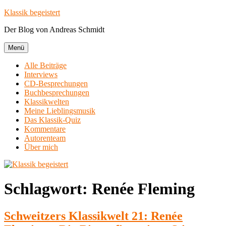
Zum
Klassik begeistert
Inhalt
Der Blog von Andreas Schmidt
springen
Menü
Alle Beiträge
Interviews
CD-Besprechungen
Buchbesprechungen
Klassikwelten
Meine Lieblingsmusik
Das Klassik-Quiz
Kommentare
Autorenteam
Über mich
Schlagwort:
Renée Fleming
Schweitzers Klassikwelt 21: Renée