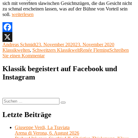
sich mit vererbten slawischen Gesichtszügen, die das Gesicht nicht
zu schmal erscheinen lassen, was auf der Bühne von Vorteil sein
„Schweitzers
soll.
weiterlesen
Klassikwelt
21:
Renée
Fleming
Facebook
–
Autor
Veröffentlicht
Kategorien
Andreas Schmidt
23. November 2020
23. November 2020
X
Die
am
Schlagwörter
Klassikwelten
,
Schweitzers Klassikwelt
Renée Fleming
Schreiben
Biografie
zu
Sie einen Kommentar
meiner
Schweitzers
Stimme
Klassikwelt
Klassik begeistert auf Facebook und
(1.
21:
Teil)“
Instagram
Renée
Fleming
–
Die
Biografie
Suchen
Suchen
meiner
nach:
Stimme
Letzte Beiträge
(1.
Teil)
Giuseppe Verdi, La Traviata
Arena di Verona, 6. August 2026