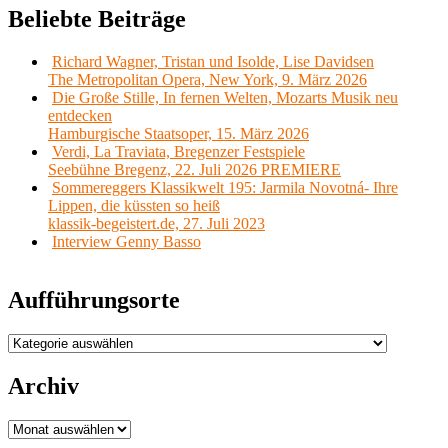
Beliebte Beiträge
Richard Wagner, Tristan und Isolde, Lise Davidsen
The Metropolitan Opera, New York, 9. März 2026
Die Große Stille, In fernen Welten, Mozarts Musik neu
entdecken
Hamburgische Staatsoper, 15. März 2026
Verdi, La Traviata, Bregenzer Festspiele
Seebühne Bregenz, 22. Juli 2026 PREMIERE
Sommereggers Klassikwelt 195: Jarmila Novotná- Ihre
Lippen, die küssten so heiß
klassik-begeistert.de, 27. Juli 2023
Interview Genny Basso
Aufführungsorte
Aufführungsorte
Archiv
Archiv