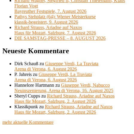
Richard Wagner, Siegfried II, Christian Thielemann, Klaus
Florian Vogt
Bayreuther Festspiele, 7. August 2026
Pathys Stehplatz (64): Wiener Meisterkurse
klassik-begeistert, 9. August 2026
Richard Strauss, Ariadne auf Naxos
Haus für Mozart, Salzburg, 7. August 2026
DIE SAMSTAG-PRESSE – 8. AUGUST 2026
Neueste Kommentare
Dirk Schauß
zu
Giuseppe Verdi, La Traviata
Arena di Verona, 6. August 2026
P. Jahreis
zu
Giuseppe Verdi, La Traviata
Arena di Verona, 6. August 2026
Hannelore Hartmann
zu
Giuseppe Verdi, Nabucco
Neuinszenierung, Arena di Verona, 16. August 2025
Sheryl Cupps
zu
Richard Strauss, Ariadne auf Naxos
Haus für Mozart, Salzburg, 2. August 2026
Klassikpunk
zu
Richard Strauss, Ariadne auf Naxos
Haus für Mozart, Salzburg, 2. August 2026
mehr aktuelle Kommentare