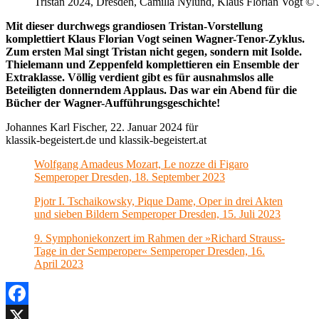
Tristan 2024, Dresden, Camilla Nylund, Klaus Florian Vogt © 
Mit dieser durchwegs grandiosen Tristan-Vorstellung
komplettiert Klaus Florian Vogt seinen Wagner-Tenor-Zyklus.
Zum ersten Mal singt Tristan nicht gegen, sondern mit Isolde.
Thielemann und Zeppenfeld komplettieren ein Ensemble der
Extraklasse. Völlig verdient gibt es für ausnahmslos alle
Beteiligten donnerndem Applaus. Das war ein Abend für die
Bücher der Wagner-Aufführungsgeschichte!
Johannes Karl Fischer, 22. Januar 2024 für
klassik-begeistert.de und klassik-begeistert.at
Wolfgang Amadeus Mozart, Le nozze di Figaro
Semperoper Dresden, 18. September 2023
Pjotr I. Tschaikowsky, Pique Dame, Oper in drei Akten
und sieben Bildern Semperoper Dresden, 15. Juli 2023
9. Symphoniekonzert im Rahmen der »Richard Strauss-
Tage in der Semperoper« Semperoper Dresden, 16.
April 2023
Facebook