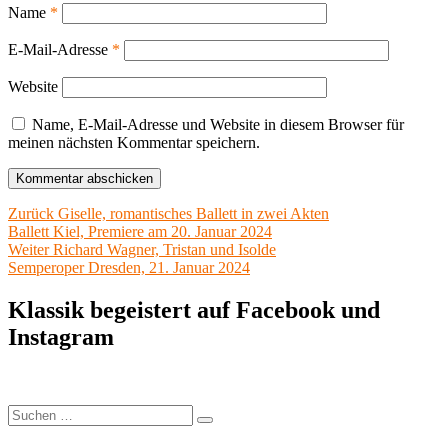
Name
*
E-Mail-Adresse
*
Website
Name, E-Mail-Adresse und Website in diesem Browser für
meinen nächsten Kommentar speichern.
Beitragsnavigation
Vorheriger
Zurück
Giselle, romantisches Ballett in zwei Akten
Beitrag:
Ballett Kiel, Premiere am 20. Januar 2024
Nächster
Weiter
Richard Wagner, Tristan und Isolde
Beitrag:
Semperoper Dresden, 21. Januar 2024
Klassik begeistert auf Facebook und
Instagram
Suchen
Suchen
nach: