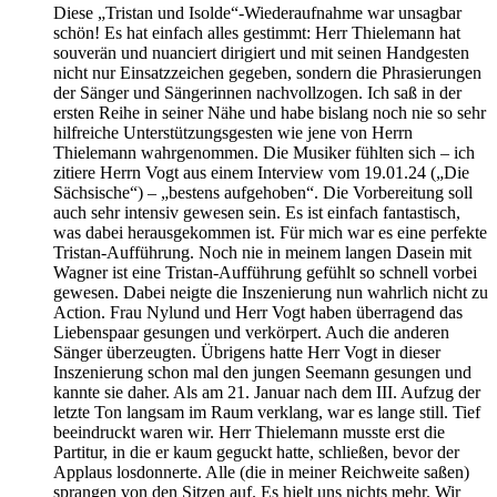
Diese „Tristan und Isolde“-Wiederaufnahme war unsagbar
schön! Es hat einfach alles gestimmt: Herr Thielemann hat
souverän und nuanciert dirigiert und mit seinen Handgesten
nicht nur Einsatzzeichen gegeben, sondern die Phrasierungen
der Sänger und Sängerinnen nachvollzogen. Ich saß in der
ersten Reihe in seiner Nähe und habe bislang noch nie so sehr
hilfreiche Unterstützungsgesten wie jene von Herrn
Thielemann wahrgenommen. Die Musiker fühlten sich – ich
zitiere Herrn Vogt aus einem Interview vom 19.01.24 („Die
Sächsische“) – „bestens aufgehoben“. Die Vorbereitung soll
auch sehr intensiv gewesen sein. Es ist einfach fantastisch,
was dabei herausgekommen ist. Für mich war es eine perfekte
Tristan-Aufführung. Noch nie in meinem langen Dasein mit
Wagner ist eine Tristan-Aufführung gefühlt so schnell vorbei
gewesen. Dabei neigte die Inszenierung nun wahrlich nicht zu
Action. Frau Nylund und Herr Vogt haben überragend das
Liebenspaar gesungen und verkörpert. Auch die anderen
Sänger überzeugten. Übrigens hatte Herr Vogt in dieser
Inszenierung schon mal den jungen Seemann gesungen und
kannte sie daher. Als am 21. Januar nach dem III. Aufzug der
letzte Ton langsam im Raum verklang, war es lange still. Tief
beeindruckt waren wir. Herr Thielemann musste erst die
Partitur, in die er kaum geguckt hatte, schließen, bevor der
Applaus losdonnerte. Alle (die in meiner Reichweite saßen)
sprangen von den Sitzen auf. Es hielt uns nichts mehr. Wir