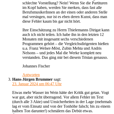
schlechte Vorstellung? Nein! Wenn Sie die Partituren
im Kopf haben, werden Sie merken, dass fast alle
BerufsmusikerInnen an der einen oder anderen Stelle
mal versingen, nur ist es eben deren Kunst, dass man
diese Fehler kaum bis gar nicht hört.
Ihre Einschätzung zu Herrn Thielemanns Dirigat kann
auch ich nicht teilen. Ich habe ihn in den letzten 12
Monaten mit insgesamt sechs verschiedenen
Programmen gehört – die Vergleichsdirigenten hießen
u.a. Franz Welser-Möst, Zubin Mehta und Andris
Nelsons – und jedes Mal die Werke komplett neu
verstanden. Das ging mir bei diesem Tristan genauso.
Johannes Fischer
Antworten
Hans-Jürgen Brummer
sagt:
23. Januar 2024 um 06:47 Uhr
Etwas mehr Wasser im Wein hätte der Kritik gut getan. Vogt
war gut, aber nicht überragend. Vor allem Fehler im Text
(durch alle 3 Akte) und Unsicherheiten in der Lage (mehrmals
lag er vom Einsatz und von der Tonhöhe falsch; bis zu einem
halben Ton darunter!) schmälern das Debüt etwas.