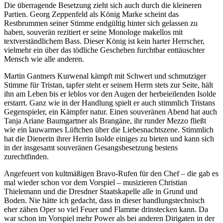
Die überragende Besetzung zieht sich auch durch die kleineren
Partien. Georg Zeppenfeld als König Marke scheint das
Restbrummen seiner Stimme endgültig hinter sich gelassen zu
haben, souverän rezitiert er seine Monologe makellos mit
textverständlichem Bass. Dieser König ist kein harter Herrscher,
vielmehr ein über das tödliche Geschehen furchtbar enttäuschter
Mensch wie alle anderen.
Martin Gantners Kurwenal kämpft mit Schwert und schmutziger
Stimme für Tristan, tapfer steht er seinem Herrn stets zur Seite, hält
ihn am Leben bis er leblos vor den Augen der herbeieilenden Isolde
erstarrt. Ganz wie in der Handlung spielt er auch stimmlich Tristans
Gegenspieler, ein Kämpfer natur. Einen souveränen Abend hat auch
Tanja Ariane Baumgartner als Brangäne, ihr runder Mezzo fließt
wie ein lauwarmes Lüftchen über die Liebesnachtszene. Stimmlich
hat die Dienerin ihrer Herrin Isolde einiges zu bieten und kann sich
in der insgesamt souveränen Gesangsbesetzung bestens
zurechtfinden.
Angefeuert von kultmäßigen Bravo-Rufen für den Chef – die gab es
mal wieder schon vor dem Vorspiel – musizieren Christian
Thielemann und die Dresdner Staatskapelle alle in Grund und
Boden. Nie hätte ich gedacht, dass in dieser handlungstechnisch
eher zähen Oper so viel Feuer und Flamme drinstecken kann. Da
war schon im Vorspiel mehr Power als bei anderen Dirigaten in der