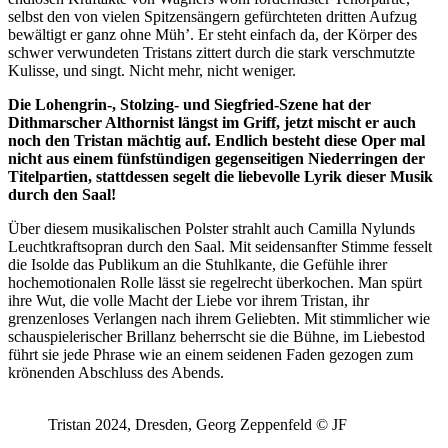
selbst den von vielen Spitzensängern gefürchteten dritten Aufzug
bewältigt er ganz ohne Müh’. Er steht einfach da, der Körper des
schwer verwundeten Tristans zittert durch die stark verschmutzte
Kulisse, und singt. Nicht mehr, nicht weniger.
Die Lohengrin-, Stolzing- und Siegfried-Szene hat der
Dithmarscher Althornist längst im Griff, jetzt mischt er auch
noch den Tristan mächtig auf. Endlich besteht diese Oper mal
nicht aus einem fünfstündigen gegenseitigen Niederringen der
Titelpartien, stattdessen segelt die liebevolle Lyrik dieser Musik
durch den Saal!
Über diesem musikalischen Polster strahlt auch Camilla Nylunds
Leuchtkraftsopran durch den Saal. Mit seidensanfter Stimme fesselt
die Isolde das Publikum an die Stuhlkante, die Gefühle ihrer
hochemotionalen Rolle lässt sie regelrecht überkochen. Man spürt
ihre Wut, die volle Macht der Liebe vor ihrem Tristan, ihr
grenzenloses Verlangen nach ihrem Geliebten. Mit stimmlicher wie
schauspielerischer Brillanz beherrscht sie die Bühne, im Liebestod
führt sie jede Phrase wie an einem seidenen Faden gezogen zum
krönenden Abschluss des Abends.
Tristan 2024, Dresden, Georg Zeppenfeld © JF