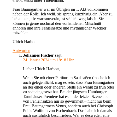
erlebt, selbst unter Thielemann.
Frau Baumgartner war im Übrigen im 1. Akt vollkommen
neben der Rolle. Ich weiß, sie sprang kurzfristig ein. Aber zu
behaupten, sie war souverän, ist schlichtweg falsch. Sie
können ja gerne nochmal den vorhandenen Mitschnitt
anhören und ihre Fehleinsätze und rhythmischer Wackler
mitzählen.
Ulrich Harbott
Antworten
Johannes Fischer
sagt:
24. Januar 2024 um 18:18 Uhr
Lieber Ulrich Harbott,
Wenn Sie mit einer Partitur im Saal saßen (mache ich
auch gelegentlich), mag es sein, dass Frau Baumgartner
an der einen oder anderen Stelle ein wenig zu früh oder
zu spät eingesetzt hat. Bei der jüngsten Hamburger
Tannhäuser-Premiere hat es in der letzten Szene auch
von Fehleinsätzen nur so gewimmelt – nicht nur beim
Frau Baumgartners Venus, sondern auch bei Christoph
Pohls Wolfram von Eschenbach. Das habe ich damals
auch ausführlich beschrieben. War es deswegen eine