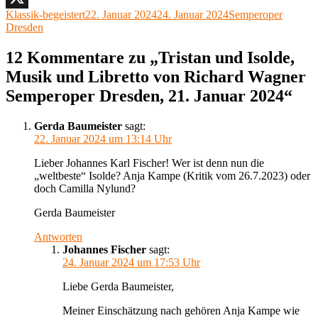
Autor
Veröffentlicht
Kategorien
Klassik-begeistert
22. Januar 2024
24. Januar 2024
Semperoper
X
am
Dresden
12 Kommentare zu „Tristan und Isolde,
Musik und Libretto von Richard Wagner
Semperoper Dresden, 21. Januar 2024“
Gerda Baumeister
sagt:
22. Januar 2024 um 13:14 Uhr
Lieber Johannes Karl Fischer! Wer ist denn nun die
„weltbeste“ Isolde? Anja Kampe (Kritik vom 26.7.2023) oder
doch Camilla Nylund?
Gerda Baumeister
Antworten
Johannes Fischer
sagt:
24. Januar 2024 um 17:53 Uhr
Liebe Gerda Baumeister,
Meiner Einschätzung nach gehören Anja Kampe wie