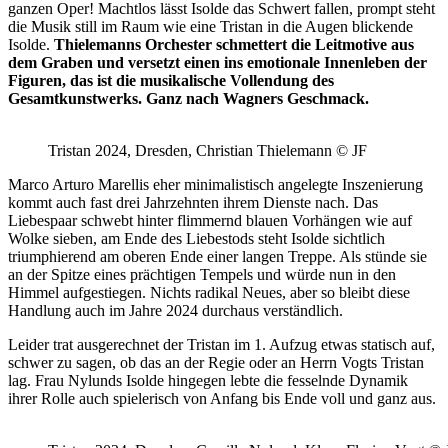
ganzen Oper! Machtlos lässt Isolde das Schwert fallen, prompt steht
die Musik still im Raum wie eine Tristan in die Augen blickende
Isolde.
Thielemanns Orchester schmettert die Leitmotive aus
dem Graben und versetzt einen ins emotionale Innenleben der
Figuren, das ist die musikalische Vollendung des
Gesamtkunstwerks. Ganz nach Wagners Geschmack.
Tristan 2024, Dresden, Christian Thielemann © JF
Marco Arturo Marellis eher minimalistisch angelegte Inszenierung
kommt auch fast drei Jahrzehnten ihrem Dienste nach. Das
Liebespaar schwebt hinter flimmernd blauen Vorhängen wie auf
Wolke sieben, am Ende des Liebestods steht Isolde sichtlich
triumphierend am oberen Ende einer langen Treppe. Als stünde sie
an der Spitze eines prächtigen Tempels und würde nun in den
Himmel aufgestiegen. Nichts radikal Neues, aber so bleibt diese
Handlung auch im Jahre 2024 durchaus verständlich.
Leider trat ausgerechnet der Tristan im 1. Aufzug etwas statisch auf,
schwer zu sagen, ob das an der Regie oder an Herrn Vogts Tristan
lag. Frau Nylunds Isolde hingegen lebte die fesselnde Dynamik
ihrer Rolle auch spielerisch von Anfang bis Ende voll und ganz aus.