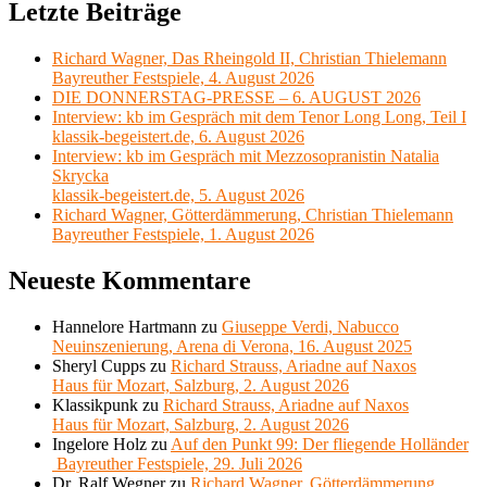
Letzte Beiträge
Richard Wagner, Das Rheingold II, Christian Thielemann
Bayreuther Festspiele, 4. August 2026
DIE DONNERSTAG-PRESSE – 6. AUGUST 2026
Interview: kb im Gespräch mit dem Tenor Long Long, Teil I
klassik-begeistert.de, 6. August 2026
Interview: kb im Gespräch mit Mezzosopranistin Natalia
Skrycka
klassik-begeistert.de, 5. August 2026
Richard Wagner, Götterdämmerung, Christian Thielemann
Bayreuther Festspiele, 1. August 2026
Neueste Kommentare
Hannelore Hartmann
zu
Giuseppe Verdi, Nabucco
Neuinszenierung, Arena di Verona, 16. August 2025
Sheryl Cupps
zu
Richard Strauss, Ariadne auf Naxos
Haus für Mozart, Salzburg, 2. August 2026
Klassikpunk
zu
Richard Strauss, Ariadne auf Naxos
Haus für Mozart, Salzburg, 2. August 2026
Ingelore Holz
zu
Auf den Punkt 99: Der fliegende Holländer
Bayreuther Festspiele, 29. Juli 2026
Dr. Ralf Wegner
zu
Richard Wagner, Götterdämmerung,