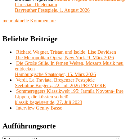
Christian Thielemann
Bayreuther Festspiele, 1. August 2026
mehr aktuelle Kommentare
Beliebte Beiträge
Richard Wagner, Tristan und Isolde, Lise Davidsen
The Metropolitan Opera, New York, 9. März 2026
Die Große Stille, In fernen Welten, Mozarts Musik neu
entdecken
Hamburgische Staatsoper, 15. März 2026
Verdi, La Traviata, Bregenzer Festspiele
Seebühne Bregenz, 22. Juli 2026 PREMIERE
Sommereggers Klassikwelt 195: Jarmila Novotná- Ihre
Lippen, die küssten so heiß
klassik-begeistert.de, 27. Juli 2023
Interview Genny Basso
Aufführungsorte
Aufführungsorte