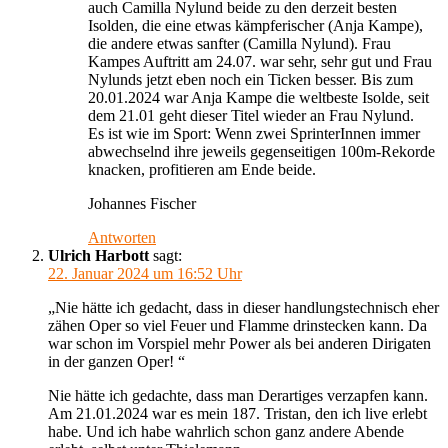
auch Camilla Nylund beide zu den derzeit besten
Isolden, die eine etwas kämpferischer (Anja Kampe),
die andere etwas sanfter (Camilla Nylund). Frau
Kampes Auftritt am 24.07. war sehr, sehr gut und Frau
Nylunds jetzt eben noch ein Ticken besser. Bis zum
20.01.2024 war Anja Kampe die weltbeste Isolde, seit
dem 21.01 geht dieser Titel wieder an Frau Nylund.
Es ist wie im Sport: Wenn zwei SprinterInnen immer
abwechselnd ihre jeweils gegenseitigen 100m-Rekorde
knacken, profitieren am Ende beide.
Johannes Fischer
Antworten
Ulrich Harbott
sagt:
22. Januar 2024 um 16:52 Uhr
„Nie hätte ich gedacht, dass in dieser handlungstechnisch eher
zähen Oper so viel Feuer und Flamme drinstecken kann. Da
war schon im Vorspiel mehr Power als bei anderen Dirigaten
in der ganzen Oper! “
Nie hätte ich gedachte, dass man Derartiges verzapfen kann.
Am 21.01.2024 war es mein 187. Tristan, den ich live erlebt
habe. Und ich habe wahrlich schon ganz andere Abende