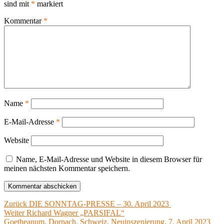
sind mit
*
markiert
Kommentar
*
Name
*
E-Mail-Adresse
*
Website
Name, E-Mail-Adresse und Website in diesem Browser für
meinen nächsten Kommentar speichern.
Beitragsnavigation
Vorheriger
Zurück
DIE SONNTAG-PRESSE – 30. April 2023
Nächster
Beitrag:
Weiter
Richard Wagner „PARSIFAL“
Beitrag:
Goetheanum, Dornach, Schweiz, Neuinszenierung, 7. April 2023