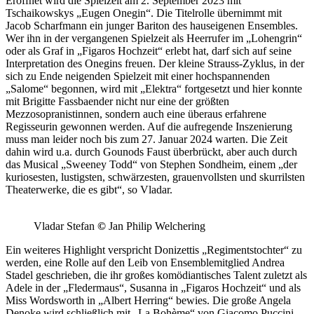
Eröffnet wird die Spielzeit am 2. September 2023 mit
Tschaikowskys „Eugen Onegin“. Die Titelrolle übernimmt mit
Jacob Scharfmann ein junger Bariton des hauseigenen Ensembles.
Wer ihn in der vergangenen Spielzeit als Heerrufer im „Lohengrin“
oder als Graf in „Figaros Hochzeit“ erlebt hat, darf sich auf seine
Interpretation des Onegins freuen. Der kleine Strauss-Zyklus, in der
sich zu Ende neigenden Spielzeit mit einer hochspannenden
„Salome“ begonnen, wird mit „Elektra“ fortgesetzt und hier konnte
mit Brigitte Fassbaender nicht nur eine der größten
Mezzosopranistinnen, sondern auch eine überaus erfahrene
Regisseurin gewonnen werden. Auf die aufregende Inszenierung
muss man leider noch bis zum 27. Januar 2024 warten. Die Zeit
dahin wird u.a. durch Gounods Faust überbrückt, aber auch durch
das Musical „Sweeney Todd“ von Stephen Sondheim, einem „der
kuriosesten, lustigsten, schwärzesten, grauenvollsten und skurrilsten
Theaterwerke, die es gibt“, so Vladar.
Vladar Stefan
©
Jan Philip Welchering
Ein weiteres Highlight verspricht Donizettis „Regimentstochter“ zu
werden, eine Rolle auf den Leib von Ensemblemitglied Andrea
Stadel geschrieben, die ihr großes komödiantisches Talent zuletzt als
Adele in der „Fledermaus“, Susanna in „Figaros Hochzeit“ und als
Miss Wordsworth in „Albert Herring“ bewies. Die große Angela
Denoke wird schließlich mit „La Bohème“ von Giacomo Puccini