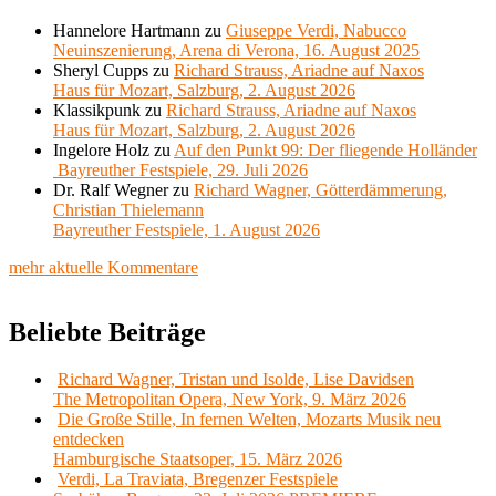
Hannelore Hartmann
zu
Giuseppe Verdi, Nabucco
Neuinszenierung, Arena di Verona, 16. August 2025
Sheryl Cupps
zu
Richard Strauss, Ariadne auf Naxos
Haus für Mozart, Salzburg, 2. August 2026
Klassikpunk
zu
Richard Strauss, Ariadne auf Naxos
Haus für Mozart, Salzburg, 2. August 2026
Ingelore Holz
zu
Auf den Punkt 99: Der fliegende Holländer
Bayreuther Festspiele, 29. Juli 2026
Dr. Ralf Wegner
zu
Richard Wagner, Götterdämmerung,
Christian Thielemann
Bayreuther Festspiele, 1. August 2026
mehr aktuelle Kommentare
Beliebte Beiträge
Richard Wagner, Tristan und Isolde, Lise Davidsen
The Metropolitan Opera, New York, 9. März 2026
Die Große Stille, In fernen Welten, Mozarts Musik neu
entdecken
Hamburgische Staatsoper, 15. März 2026
Verdi, La Traviata, Bregenzer Festspiele