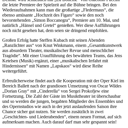
die letzte Premiere der Spielzeit auf die Bühne bringen. Bei den
Wiederaufnahmen kann man die großartige „Fledermaus“, die
ebenso amüsante „Hochzeit des Figaro“ sowie den noch
bevorstehenden „Simon Boccanegra“, Premiere am 10. Mai, und
natürlich „Hänsel und Gretel“ genießen. Wer diese Aufführungen
noch nicht gesehen hat, dem seien sie dringend empfohlen.
Großen Erfolg hatte Steffen Kubach mit seinen Abenden
„Ranzlichter aus“ von Knut Winkmann, einem „Gesamtkunstwerk
aus absurdem Theater, musikalischer Revue und menschlicher
Tragödie“. Mit einer Uraufführung des bewährten Teams, das Jens
Ketelsen (Musik) ergänzt, einer „musikalischen Irrfahrt mit
Hindernissen“ mit Namen „Lapskaos“ wird diese Reihe
weitergeführt.
Erfreulicherweise findet auch die Kooperation mit der Oper Kiel im
Bereich Ballett nach der grandiosen Umsetzung von Oscar Wildes
„Dorian Gray“ mit „Cinderella“ von Sergei Prokofjew eine
Fortsetzung. Die Zahl der Gäste im Musiktheater ist überschaubar
und so werden die jungen, begabten Mitglieder des Ensembles und
des Opernstudios wie auch in der jetzt auslaufenden Saison ihre
Chance sicher gut nutzen. Sie werden zusätzlich in zwei
„Geschichten- und Liederabenden“, einem neuen Format, auf sich
aufmerksam machen. Auch darauf darf man sehr gespannt sein!