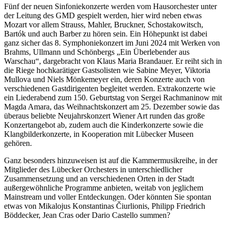
Fünf der neuen Sinfoniekonzerte werden vom Hausorchester unter
der Leitung des GMD gespielt werden, hier wird neben etwas
Mozart vor allem Strauss, Mahler, Bruckner, Schostakowitsch,
Bartók und auch Barber zu hören sein. Ein Höhepunkt ist dabei
ganz sicher das 8. Symphoniekonzert im Juni 2024 mit Werken von
Brahms, Ullmann und Schönbergs „Ein Überlebender aus
Warschau“, dargebracht von Klaus Maria Brandauer. Er reiht sich in
die Riege hochkarätiger Gastsolisten wie Sabine Meyer, Viktoria
Mullova und Niels Mönkemeyer ein, deren Konzerte auch von
verschiedenen Gastdirigenten begleitet werden. Extrakonzerte wie
ein Liederabend zum 150. Geburtstag von Sergei Rachmaninow mit
Magda Amara, das Weihnachtskonzert am 25. Dezember sowie das
überaus beliebte Neujahrskonzert Wiener Art runden das große
Konzertangebot ab, zudem auch die Kinderkonzerte sowie die
Klangbilderkonzerte, in Kooperation mit Lübecker Museen
gehören.
Ganz besonders hinzuweisen ist auf die Kammermusikreihe, in der
Mitglieder des Lübecker Orchesters in unterschiedlicher
Zusammensetzung und an verschiedenen Orten in der Stadt
außergewöhnliche Programme anbieten, weitab von jeglichem
Mainstream und voller Entdeckungen. Oder könnten Sie spontan
etwas von Mikalojus Konstantinas Čiurlionis, Philipp Friedrich
Böddecker, Jean Cras oder Dario Castello summen?