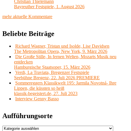
Christian Thielemann
Bayreuther Festspiele, 1. August 2026
mehr aktuelle Kommentare
Beliebte Beiträge
Richard Wagner, Tristan und Isolde, Lise Davidsen
The Metropolitan Opera, New York, 9. März 2026
Die Große Stille, In fernen Welten, Mozarts Musik neu
entdecken
Hamburgische Staatsoper, 15. März 2026
Verdi, La Traviata, Bregenzer Festspiele
Seebühne Bregenz, 22. Juli 2026 PREMIERE
Sommereggers Klassikwelt 195: Jarmila Novotná- Ihre
Lippen, die küssten so heiß
klassik-begeistert.de, 27. Juli 2023
Interview Genny Basso
Aufführungsorte
Aufführungsorte