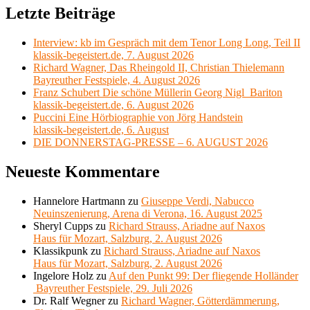
Letzte Beiträge
Interview: kb im Gespräch mit dem Tenor Long Long, Teil II
klassik-begeistert.de, 7. August 2026
Richard Wagner, Das Rheingold II, Christian Thielemann
Bayreuther Festspiele, 4. August 2026
Franz Schubert Die schöne Müllerin Georg Nigl Bariton
klassik-begeistert.de, 6. August 2026
Puccini Eine Hörbiographie von Jörg Handstein
klassik-begeistert.de, 6. August
DIE DONNERSTAG-PRESSE – 6. AUGUST 2026
Neueste Kommentare
Hannelore Hartmann
zu
Giuseppe Verdi, Nabucco
Neuinszenierung, Arena di Verona, 16. August 2025
Sheryl Cupps
zu
Richard Strauss, Ariadne auf Naxos
Haus für Mozart, Salzburg, 2. August 2026
Klassikpunk
zu
Richard Strauss, Ariadne auf Naxos
Haus für Mozart, Salzburg, 2. August 2026
Ingelore Holz
zu
Auf den Punkt 99: Der fliegende Holländer
Bayreuther Festspiele, 29. Juli 2026
Dr. Ralf Wegner
zu
Richard Wagner, Götterdämmerung,