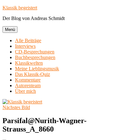
Zum
Klassik begeistert
Inhalt
Der Blog von Andreas Schmidt
springen
Menü
Alle Beiträge
Interviews
CD-Besprechungen
Buchbesprechungen
Klassikwelten
Meine Lieblingsmusik
Das Klassik-Quiz
Kommentare
Autorenteam
Über mich
Nächstes Bild
Parsifal@Nurith-Wagner-
Strauss_A_8660