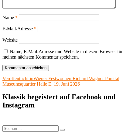
Name
*
E-Mail-Adresse
*
Website
Name, E-Mail-Adresse und Website in diesem Browser für
meinen nächsten Kommentar speichern.
Beitragsnavigation
Veröffentlicht in
Wiener Festwochen Richard Wagner Parsifal
Museumsquartier Halle E, 19. Juni 2026
Klassik begeistert auf Facebook und
Instagram
Suchen
Suchen
nach: