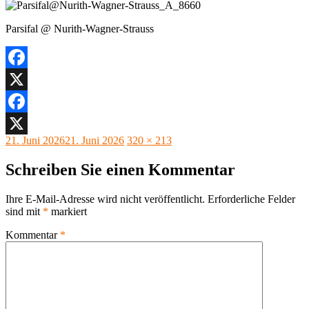
Parsifal @ Nurith-Wagner-Strauss
Facebook
X
Facebook
Veröffentlicht
Originalgröße
21. Juni 2026
21. Juni 2026
320 × 213
X
am
Schreiben Sie einen Kommentar
Ihre E-Mail-Adresse wird nicht veröffentlicht.
Erforderliche Felder
sind mit
*
markiert
Kommentar
*