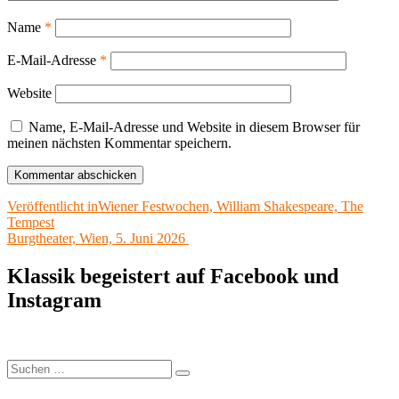
Name
*
E-Mail-Adresse
*
Website
Name, E-Mail-Adresse und Website in diesem Browser für
meinen nächsten Kommentar speichern.
Beitragsnavigation
Veröffentlicht in
Wiener Festwochen, William Shakespeare, The
Tempest
Burgtheater, Wien, 5. Juni 2026
Klassik begeistert auf Facebook und
Instagram
Suchen
Suchen
nach: