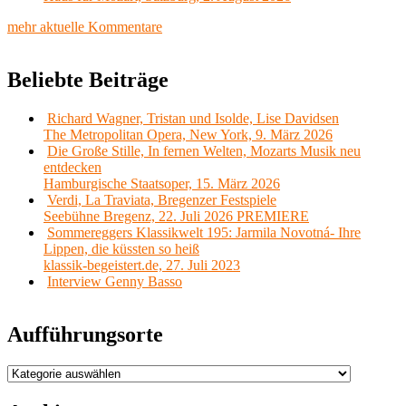
mehr aktuelle Kommentare
Beliebte Beiträge
Richard Wagner, Tristan und Isolde, Lise Davidsen
The Metropolitan Opera, New York, 9. März 2026
Die Große Stille, In fernen Welten, Mozarts Musik neu
entdecken
Hamburgische Staatsoper, 15. März 2026
Verdi, La Traviata, Bregenzer Festspiele
Seebühne Bregenz, 22. Juli 2026 PREMIERE
Sommereggers Klassikwelt 195: Jarmila Novotná- Ihre
Lippen, die küssten so heiß
klassik-begeistert.de, 27. Juli 2023
Interview Genny Basso
Aufführungsorte
Aufführungsorte