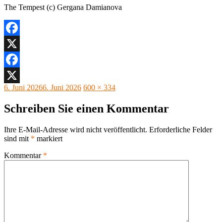
The Tempest (c) Gergana Damianova
Facebook
X
Facebook
Veröffentlicht
Originalgröße
6. Juni 2026
6. Juni 2026
600 × 334
X
am
Schreiben Sie einen Kommentar
Ihre E-Mail-Adresse wird nicht veröffentlicht.
Erforderliche Felder
sind mit
*
markiert
Kommentar
*