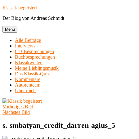
Zum
Klassik begeistert
Inhalt
Der Blog von Andreas Schmidt
springen
Menü
Alle Beiträge
Interviews
CD-Besprechungen
Buchbesprechungen
Klassikwelten
Meine Lieblingsmusik
Das Klassik-Quiz
Kommentare
Autorenteam
Über mich
Vorheriges Bild
Nächstes Bild
s.-smbatyan_credit_darren-agius_5