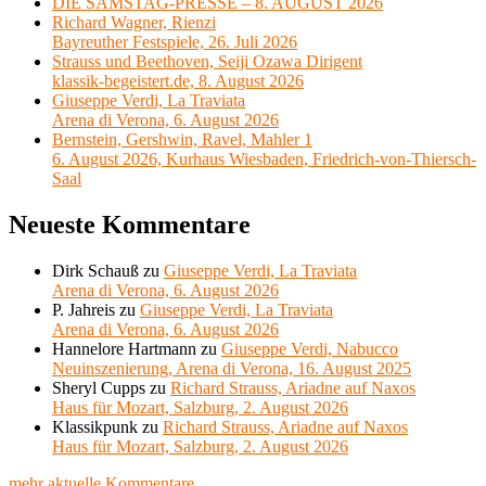
DIE SAMSTAG-PRESSE – 8. AUGUST 2026
Richard Wagner, Rienzi
Bayreuther Festspiele, 26. Juli 2026
Strauss und Beethoven, Seiji Ozawa Dirigent
klassik-begeistert.de, 8. August 2026
Giuseppe Verdi, La Traviata
Arena di Verona, 6. August 2026
Bernstein, Gershwin, Ravel, Mahler 1
6. August 2026, Kurhaus Wiesbaden, Friedrich-von-Thiersch-
Saal
Neueste Kommentare
Dirk Schauß
zu
Giuseppe Verdi, La Traviata
Arena di Verona, 6. August 2026
P. Jahreis
zu
Giuseppe Verdi, La Traviata
Arena di Verona, 6. August 2026
Hannelore Hartmann
zu
Giuseppe Verdi, Nabucco
Neuinszenierung, Arena di Verona, 16. August 2025
Sheryl Cupps
zu
Richard Strauss, Ariadne auf Naxos
Haus für Mozart, Salzburg, 2. August 2026
Klassikpunk
zu
Richard Strauss, Ariadne auf Naxos
Haus für Mozart, Salzburg, 2. August 2026
mehr aktuelle Kommentare