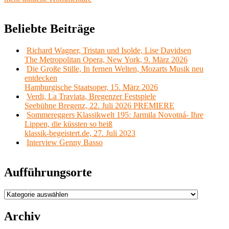
Beliebte Beiträge
Richard Wagner, Tristan und Isolde, Lise Davidsen
The Metropolitan Opera, New York, 9. März 2026
Die Große Stille, In fernen Welten, Mozarts Musik neu
entdecken
Hamburgische Staatsoper, 15. März 2026
Verdi, La Traviata, Bregenzer Festspiele
Seebühne Bregenz, 22. Juli 2026 PREMIERE
Sommereggers Klassikwelt 195: Jarmila Novotná- Ihre
Lippen, die küssten so heiß
klassik-begeistert.de, 27. Juli 2023
Interview Genny Basso
Aufführungsorte
Aufführungsorte
Archiv