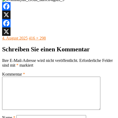
Facebook
X
Facebook
Veröffentlicht
Originalgröße
4. August 2025
416 × 298
X
am
Schreiben Sie einen Kommentar
Ihre E-Mail-Adresse wird nicht veröffentlicht.
Erforderliche Felder
sind mit
*
markiert
Kommentar
*
Name
*