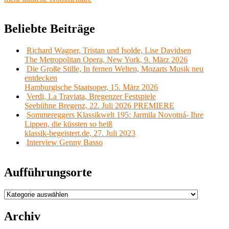
Beliebte Beiträge
Richard Wagner, Tristan und Isolde, Lise Davidsen
The Metropolitan Opera, New York, 9. März 2026
Die Große Stille, In fernen Welten, Mozarts Musik neu
entdecken
Hamburgische Staatsoper, 15. März 2026
Verdi, La Traviata, Bregenzer Festspiele
Seebühne Bregenz, 22. Juli 2026 PREMIERE
Sommereggers Klassikwelt 195: Jarmila Novotná- Ihre
Lippen, die küssten so heiß
klassik-begeistert.de, 27. Juli 2023
Interview Genny Basso
Aufführungsorte
Aufführungsorte
Archiv