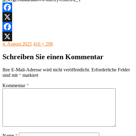
Facebook
X
Facebook
Veröffentlicht
Originalgröße
4. August 2025
416 × 298
X
am
Schreiben Sie einen Kommentar
Ihre E-Mail-Adresse wird nicht veröffentlicht.
Erforderliche Felder
sind mit
*
markiert
Kommentar
*
Name
*