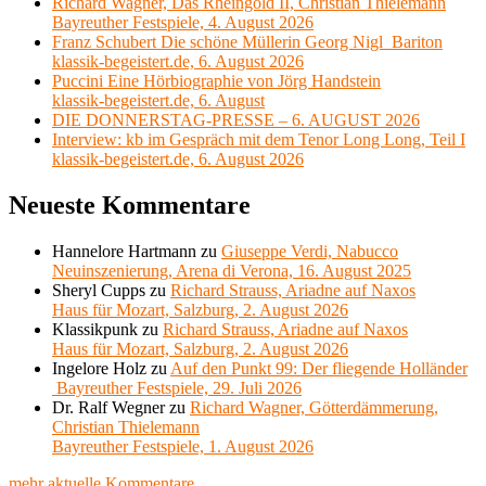
Richard Wagner, Das Rheingold II, Christian Thielemann
Bayreuther Festspiele, 4. August 2026
Franz Schubert Die schöne Müllerin Georg Nigl Bariton
klassik-begeistert.de, 6. August 2026
Puccini Eine Hörbiographie von Jörg Handstein
klassik-begeistert.de, 6. August
DIE DONNERSTAG-PRESSE – 6. AUGUST 2026
Interview: kb im Gespräch mit dem Tenor Long Long, Teil I
klassik-begeistert.de, 6. August 2026
Neueste Kommentare
Hannelore Hartmann
zu
Giuseppe Verdi, Nabucco
Neuinszenierung, Arena di Verona, 16. August 2025
Sheryl Cupps
zu
Richard Strauss, Ariadne auf Naxos
Haus für Mozart, Salzburg, 2. August 2026
Klassikpunk
zu
Richard Strauss, Ariadne auf Naxos
Haus für Mozart, Salzburg, 2. August 2026
Ingelore Holz
zu
Auf den Punkt 99: Der fliegende Holländer
Bayreuther Festspiele, 29. Juli 2026
Dr. Ralf Wegner
zu
Richard Wagner, Götterdämmerung,
Christian Thielemann
Bayreuther Festspiele, 1. August 2026
mehr aktuelle Kommentare