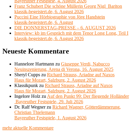
Bayreuther Festspiele, 4. August 2026
Franz Schubert Die schöne Müllerin Georg Nigl Bariton
klassik-begeistert.de, 6. August 2026
Puccini Eine Hörbiographie von Jörg Handstein
klassik-begeistert.de, 6. August
DIE DONNERSTAG-PRESSE – 6. AUGUST 2026
Interview: kb im Gespräch mit dem Tenor Long Long, Teil I
klassik-begeistert.de, 6. August 2026
Neueste Kommentare
Hannelore Hartmann
zu
Giuseppe Verdi, Nabucco
Neuinszenierung, Arena di Verona, 16. August 2025
Sheryl Cupps
zu
Richard Strauss, Ariadne auf Naxos
Haus für Mozart, Salzburg, 2. August 2026
Klassikpunk
zu
Richard Strauss, Ariadne auf Naxos
Haus für Mozart, Salzburg, 2. August 2026
Ingelore Holz
zu
Auf den Punkt 99: Der fliegende Holländer
Bayreuther Festspiele, 29. Juli 2026
Dr. Ralf Wegner
zu
Richard Wagner, Götterdämmerung,
Christian Thielemann
Bayreuther Festspiele, 1. August 2026
mehr aktuelle Kommentare