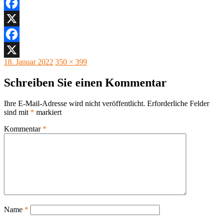
Facebook
X
Facebook
Veröffentlicht
Originalgröße
18. Januar 2022
350 × 399
X
am
Schreiben Sie einen Kommentar
Ihre E-Mail-Adresse wird nicht veröffentlicht.
Erforderliche Felder
sind mit
*
markiert
Kommentar
*
Name
*