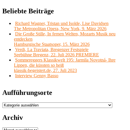
Beliebte Beiträge
Richard Wagner, Tristan und Isolde, Lise Davidsen
The Metropolitan Opera, New York, 9. März 2026
Die Große Stille, In fernen Welten, Mozarts Musik neu
entdecken
Hamburgische Staatsoper, 15. März 2026
Verdi, La Traviata, Bregenzer Festspiele
Seebühne Bregenz, 22. Juli 2026 PREMIERE
Sommereggers Klassikwelt 195: Jarmila Novotná- Ihre
Lippen, die küssten so heiß
klassik-begeistert.de, 27. Juli 2023
Interview Genny Basso
Aufführungsorte
Aufführungsorte
Archiv
Archiv