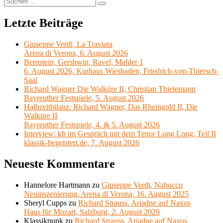
Suchen
nach:
Letzte Beiträge
Giuseppe Verdi, La Traviata
Arena di Verona, 6. August 2026
Bernstein, Gershwin, Ravel, Mahler 1
6. August 2026, Kurhaus Wiesbaden, Friedrich-von-Thiersch-
Saal
Richard Wagner Die Walküre II, Christian Thielemann
Bayreuther Festspiele, 5. August 2026
Halbzeitbilanz: Richard Wagner, Das Rheingold II, Die
Walküre II
Bayreuther Festspiele, 4. & 5. August 2026
Interview: kb im Gespräch mit dem Tenor Long Long, Teil II
klassik-begeistert.de, 7. August 2026
Neueste Kommentare
Hannelore Hartmann
zu
Giuseppe Verdi, Nabucco
Neuinszenierung, Arena di Verona, 16. August 2025
Sheryl Cupps
zu
Richard Strauss, Ariadne auf Naxos
Haus für Mozart, Salzburg, 2. August 2026
Klassikpunk
zu
Richard Strauss, Ariadne auf Naxos