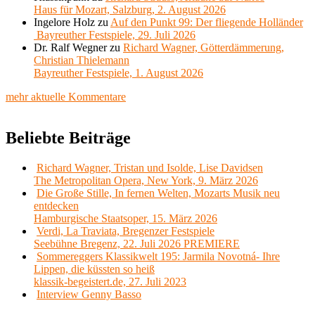
Haus für Mozart, Salzburg, 2. August 2026
Ingelore Holz
zu
Auf den Punkt 99: Der fliegende Holländer
Bayreuther Festspiele, 29. Juli 2026
Dr. Ralf Wegner
zu
Richard Wagner, Götterdämmerung,
Christian Thielemann
Bayreuther Festspiele, 1. August 2026
mehr aktuelle Kommentare
Beliebte Beiträge
Richard Wagner, Tristan und Isolde, Lise Davidsen
The Metropolitan Opera, New York, 9. März 2026
Die Große Stille, In fernen Welten, Mozarts Musik neu
entdecken
Hamburgische Staatsoper, 15. März 2026
Verdi, La Traviata, Bregenzer Festspiele
Seebühne Bregenz, 22. Juli 2026 PREMIERE
Sommereggers Klassikwelt 195: Jarmila Novotná- Ihre
Lippen, die küssten so heiß
klassik-begeistert.de, 27. Juli 2023
Interview Genny Basso