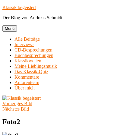
Zum
Klassik begeistert
Inhalt
Der Blog von Andreas Schmidt
springen
Menü
Alle Beiträge
Interviews
CD-Besprechungen
Buchbesprechungen
Klassikwelten
Meine Lieblingsmusik
Das Klassik-Quiz
Kommentare
Autorenteam
Über mich
Vorheriges Bild
Nächstes Bild
Foto2