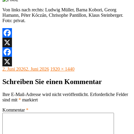
Von links nach rechts: Ludwig Müller, Barna Kobori, Georg
Hamann, Péter Kóczán, Chrisophe Pantillon, Klaus Steinberger.
Foto: privat.
Facebook
X
Facebook
Veröffentlicht
Originalgröße
2. Juni 2026
2. Juni 2026
1920 × 1440
X
am
Schreiben Sie einen Kommentar
Ihre E-Mail-Adresse wird nicht veröffentlicht.
Erforderliche Felder
sind mit
*
markiert
Kommentar
*