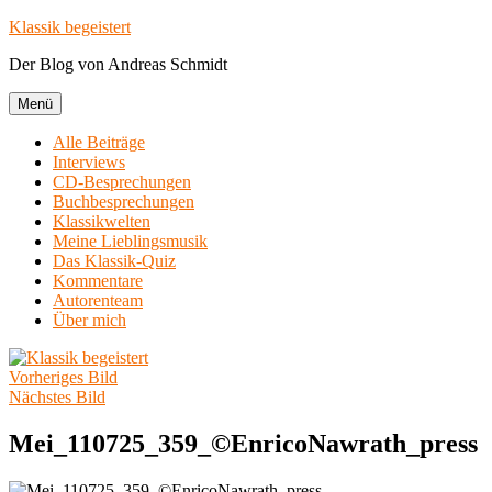
Zum
Klassik begeistert
Inhalt
Der Blog von Andreas Schmidt
springen
Menü
Alle Beiträge
Interviews
CD-Besprechungen
Buchbesprechungen
Klassikwelten
Meine Lieblingsmusik
Das Klassik-Quiz
Kommentare
Autorenteam
Über mich
Vorheriges Bild
Nächstes Bild
Mei_110725_359_©EnricoNawrath_press