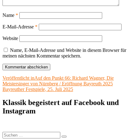
Name
*
E-Mail-Adresse
*
Website
Name, E-Mail-Adresse und Website in diesem Browser für
meinen nächsten Kommentar speichern.
Beitragsnavigation
Veröffentlicht in
Auf den Punkt 66: Richard Wagner, Die
Meistersinger von Nürnberg / Eröffnung Bayreuth 2025
Bayreuther Festspiele, 25. Juli 2025
Klassik begeistert auf Facebook und
Instagram
Suchen
Suchen
nach: