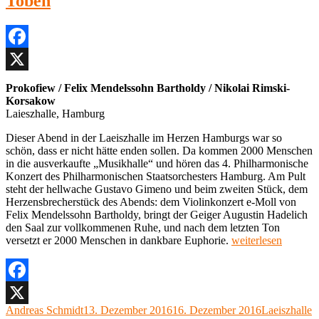
Toben
Laeiszhalle,
Hamburg
Facebook
X
Prokofiew / Felix Mendelssohn Bartholdy / Nikolai Rimski-
Korsakow
Laieszhalle, Hamburg
Dieser Abend in der Laeiszhalle im Herzen Hamburgs war so
schön, dass er nicht hätte enden sollen. Da kommen 2000 Menschen
in die ausverkaufte „Musikhalle“ und hören das 4. Philharmonische
Konzert des Philharmonischen Staatsorchesters Hamburg. Am Pult
steht der hellwache Gustavo Gimeno und beim zweiten Stück, dem
Herzensbrecherstück des Abends: dem Violinkonzert e-Moll von
Felix Mendelssohn Bartholdy, bringt der Geiger Augustin Hadelich
den Saal zur vollkommenen Ruhe, und nach dem letzten Ton
„4.
versetzt er 2000 Menschen in dankbare Euphorie.
weiterlesen
Philharmonisches
Konzert,
Laeiszhalle,
Hamburg“
Facebook
Autor
Veröffentlicht
Kategorien
Andreas Schmidt
13. Dezember 2016
16. Dezember 2016
Laeiszhalle
X