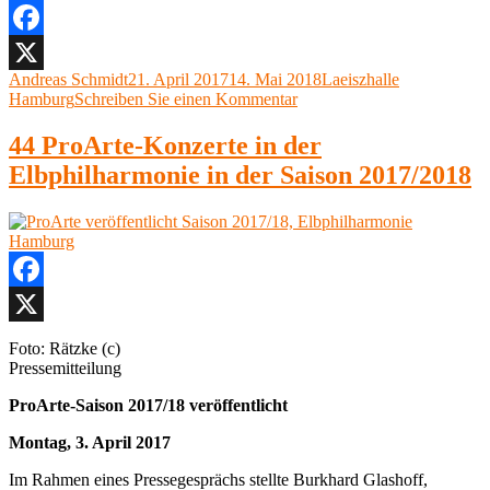
Piano,
Laeiszhalle
Hamburg,
Facebook
Kleiner
Autor
Veröffentlicht
Kategorien
Andreas Schmidt
21. April 2017
14. Mai 2018
Laeiszhalle
X
Saal“
am
zu
Hamburg
Schreiben Sie einen Kommentar
Tigran
Hamasyan,
44 ProArte-Konzerte in der
Piano,
Elbphilharmonie in der Saison 2017/2018
Laeiszhalle
Hamburg,
Kleiner
Saal
Facebook
X
Foto: Rätzke (c)
Pressemitteilung
ProArte-Saison 2017/18 veröffentlicht
Montag, 3. April 2017
Im Rahmen eines Pressegesprächs stellte Burkhard Glashoff,