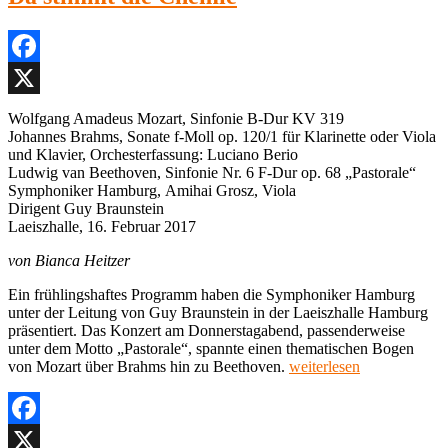
&
Music
Festival,
Laeiszhalle
Facebook
Hamburg,
Kleiner
X
Saal
Wolfgang Amadeus Mozart, Sinfonie B-Dur KV 319
Johannes Brahms, Sonate f-Moll op. 120/1 für Klarinette oder Viola
und Klavier, Orchesterfassung: Luciano Berio
Ludwig van Beethoven, Sinfonie Nr. 6 F-Dur op. 68 „Pastorale“
Symphoniker Hamburg, Amihai Grosz, Viola
Dirigent Guy Braunstein
Laeiszhalle, 16. Februar 2017
von Bianca Heitzer
Ein frühlingshaftes Programm haben die Symphoniker Hamburg
unter der Leitung von Guy Braunstein in der Laeiszhalle Hamburg
präsentiert. Das Konzert am Donnerstagabend, passenderweise
unter dem Motto „Pastorale“, spannte einen thematischen Bogen
„Symphoniker
von Mozart über Brahms hin zu Beethoven.
weiterlesen
Hamburg,
Amihai
Grosz,
Guy
Facebook