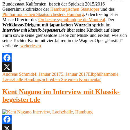
Bundesstaat Kalifornien, ist seit der Spielzeit 2015/2016
Generalmusikdirektor der
Hamburgischen Staatsoper
und des
Philharmonischen Staatsorchesters Hamburg
. Gleichzeitig ist er
Music Director des
Orchestre symphonique de Montréal
. Der
Weltklasse-Dirigent mit japanischen Wurzeln
spricht im
Interview mit klassik-begeistert.de
über seine Kindheit auf einer
Farm sowie seine grenzenlose Liebe zur Musik und erklärt, wie sich
seine Tochter Karin mit vier Jahren in die Wagner-Oper „Parsifal“
„Interview
verliebte.
weiterlesen
Kent
Nagano,
Elbphilharmonie,
Laeiszhalle,
Facebook
Hamburg“
Autor
Veröffentlicht
Kategorien
Andreas Schmidt
4. Januar 2017
5. Januar 2017
Elbphilharmonie
,
X
am
zu
Laeiszhalle Hamburg
Schreiben Sie einen Kommentar
Interview
Kent
Kent Nagano im Interview mit Klassik-
Nagano,
begeistert.de
Elbphilharmoni
Laeiszhalle,
Hamburg
Facebook