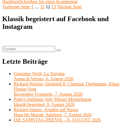
am
zu
Hamburg
Schreiben Sie einen Kommentar
Seitennummerierung
Seite
Seite
Seite
Seite
4.
Vorherige Seite
1
…
11
12
13
Nächste Seite
Philharmonisches
der
Konzert,
Klassik begeistert auf Facebook und
Beiträge
Laeiszhalle,
Instagram
Hamburg
Suchen
Suchen
nach:
Letzte Beiträge
Giuseppe Verdi, La Traviata
Arena di Verona, 6. August 2026
Richard Wagner, Siegfried II, Christian Thielemann, Klaus
Florian Vogt
Bayreuther Festspiele, 7. August 2026
Pathys Stehplatz (64): Wiener Meisterkurse
klassik-begeistert, 9. August 2026
Richard Strauss, Ariadne auf Naxos
Haus für Mozart, Salzburg, 7. August 2026
DIE SAMSTAG-PRESSE – 8. AUGUST 2026