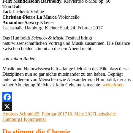
Felix Mendelssohn Bartholdy,
Klaviertrio c-Moll op. 66
Trio Dali
Jack Liebeck
Violine
Christian-Pierre La Marca
Violoncello
Amandine Savary
Klavier
Laeiszhalle Hamburg, Kleiner Saal, 24. Februar 2017
Das Humboldt
Science- & Music
Festival bringt
naturwissenschaftlichen Vortrag und Musik zusammen. Die Balance
zwischen beiden stimmt an diesem Abend nicht.
von Julian Bäder
Musik und Naturwissenschaft – lange hielt sich das Bild, dass diese
Disziplinen nun so gar nichts miteinander zu tun haben. Geprägt
unter anderem von Menschen wie Alexander von Humboldt, der aus
„Humboldt
seiner Abneigung für Musik kein Geheimnis machte.
weiterlesen
Science-
&
Music
Festival,
Facebook
Laeiszhalle
Autor
Veröffentlicht
Kategorien
Andreas Schmidt
25. Februar 2017
16. März 2017
Laeiszhalle
X
Hamburg,
am
zu
Hamburg
1 Kommentar
Kleiner
Humboldt
Saal“
Science-
Da stimmt die Chemie