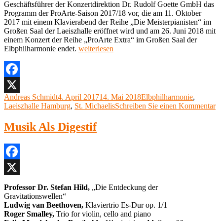
Geschäftsführer der Konzertdirektion Dr. Rudolf Goette GmbH das
Programm der ProArte-Saison 2017/18 vor, die am 11. Oktober
2017 mit einem Klavierabend der Reihe „Die Meisterpianisten“ im
Großen Saal der Laeiszhalle eröffnet wird und am 26. Juni 2018 mit
einem Konzert der Reihe „ProArte Extra“ im Großen Saal der
„ProArte
Elbphilharmonie endet.
weiterlesen
veröffentlicht
Saison
2017/18,
Elbphilharmonie
Facebook
Hamburg“
Autor
Veröffentlicht
Kategorien
Andreas Schmidt
4. April 2017
14. Mai 2018
Elbphilharmonie
,
X
am
z
Laeiszhalle Hamburg
,
St. Michaelis
Schreiben Sie einen Kommentar
P
ve
Musik Als Digestif
S
2
E
H
Facebook
X
Professor Dr. Stefan Hild,
„Die Entdeckung der
Gravitationswellen“
Ludwig van Beethoven,
Klaviertrio Es-Dur op. 1/1
Roger Smalley,
Trio for violin, cello and piano