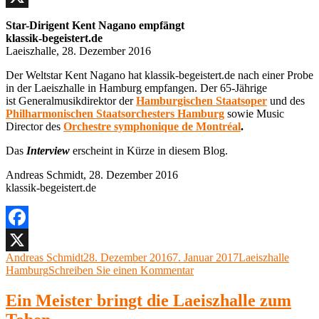
X
Star-Dirigent Kent Nagano empfängt
klassik-begeistert.de
Laeiszhalle, 28. Dezember 2016
Der Weltstar Kent Nagano hat klassik-begeistert.de nach einer Probe
in der Laeiszhalle in Hamburg empfangen. Der 65-Jährige
ist Generalmusikdirektor der
Hamburgischen Staatsoper
und des
Philharmonischen Staatsorchesters Hamburg
sowie Music
Director des
Orchestre symphonique de Montréal
.
Das
Interview
erscheint in Kürze in diesem Blog.
Andreas Schmidt, 28. Dezember 2016
klassik-begeistert.de
Facebook
Autor
Veröffentlicht
Kategorien
Andreas Schmidt
28. Dezember 2016
7. Januar 2017
Laeiszhalle
X
am
zu
Hamburg
Schreiben Sie einen Kommentar
Kent
Nagano
Ein Meister bringt die Laeiszhalle zum
Interview,