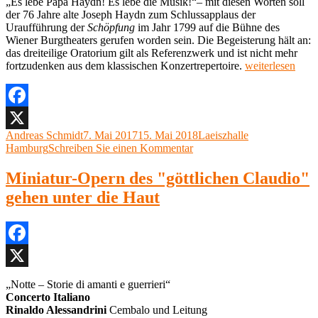
„Es lebe Papa Haydn! Es lebe die Musik!“– mit diesen Worten soll
der 76 Jahre alte Joseph Haydn zum Schlussapplaus der
Uraufführung der
Schöpfung
im Jahr 1799 auf die Bühne des
Wiener Burgtheaters gerufen worden sein. Die Begeisterung hält an:
das dreiteilige Oratorium gilt als Referenzwerk und ist nicht mehr
„Joseph
fortzudenken aus dem klassischen Konzertrepertoire.
weiterlesen
Haydn,
Die
Schöpfung,
Symphonischer
Facebook
Chor
Autor
Veröffentlicht
Kategorien
Andreas Schmidt
7. Mai 2017
15. Mai 2018
Laeiszhalle
X
Hamburg,
am
zu
Hamburg
Schreiben Sie einen Kommentar
Matthias
Joseph
Janz,
Haydn,
Miniatur-Opern des "göttlichen Claudio"
Symphoniker
Die
Hamburg,
gehen unter die Haut
Schöpfung,
Johanna
Symphonischer
Winkel,
Chor
Georg
Hamburg,
Poplutz,
Matthias
Facebook
Thomas
Janz,
Laske,
Symphoniker
X
Laeiszhalle
„Notte – Storie di amanti e guerrieri“
Hamburg,
Hamburg“
Concerto Italiano
Johanna
Rinaldo Alessandrini
Cembalo und Leitung
Winkel,