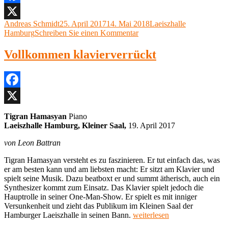
Alessandrini,
Claudio
Facebook
Monteverdi,
Autor
Veröffentlicht
Kategorien
Andreas Schmidt
25. April 2017
14. Mai 2018
Laeiszhalle
X
Laeiszhalle
am
zu
Hamburg
Schreiben Sie einen Kommentar
Hamburg“
Concerto
Italiano,
Vollkommen klavierverrückt
Rinaldo
Alessandrini,
Claudio
Monteverdi,
Facebook
Laeiszhalle
Hamburg
X
Tigran Hamasyan
Piano
Laeiszhalle Hamburg, Kleiner Saal,
19. April 2017
von Leon Battran
Tigran Hamasyan versteht es zu faszinieren. Er tut einfach das, was
er am besten kann und am liebsten macht: Er sitzt am Klavier und
spielt seine Musik. Dazu beatboxt er und summt ätherisch, auch ein
Synthesizer kommt zum Einsatz. Das Klavier spielt jedoch die
Hauptrolle in seiner One-Man-Show. Er spielt es mit inniger
Versunkenheit und zieht das Publikum im Kleinen Saal der
„Tigran
Hamburger Laeiszhalle in seinen Bann.
weiterlesen
Hamasyan,