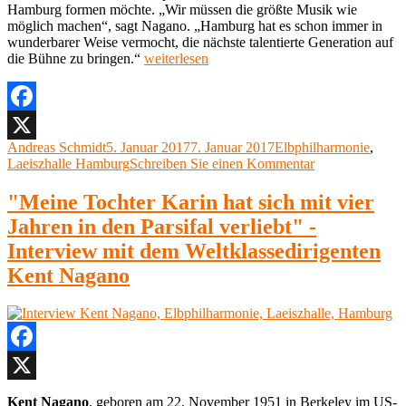
Hamburg formen möchte. „Wir müssen die größte Musik wie
möglich machen“, sagt Nagano. „Hamburg hat es schon immer in
wunderbarer Weise vermocht, die nächste talentierte Generation auf
„Interview
die Bühne zu bringen.“
weiterlesen
Kent
Nagano
2,
Elbphilharmonie,
Facebook
Laeiszhalle“
Autor
Veröffentlicht
Kategorien
Andreas Schmidt
5. Januar 2017
7. Januar 2017
Elbphilharmonie
,
X
am
zu
Laeiszhalle Hamburg
Schreiben Sie einen Kommentar
Interview
Kent
"Meine Tochter Karin hat sich mit vier
Nagano
Jahren in den Parsifal verliebt" -
2,
Elbphilharmoni
Interview mit dem Weltklassedirigenten
Laeiszhalle
Kent Nagano
Facebook
X
Kent Nagano
, geboren am 22. November 1951 in Berkeley im US-