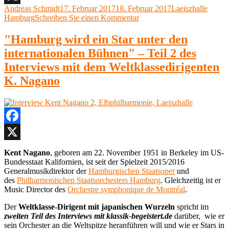
Braunstein,
Autor
Veröffentlicht
Kategorien
Andreas Schmidt
17. Februar 2017
18. Februar 2017
Laeiszhalle
X
Mozart,
am
zu
Hamburg
Schreiben Sie einen Kommentar
Brahms,
Symphoniker
Beethoven,
Hamburg,
"Hamburg wird ein Star unter den
Laeiszhalle
Amihai
Hamburg“
internationalen Bühnen" – Teil 2 des
Grosz,
Guy
Interviews mit dem Weltklassedirigenten
Braunstein,
K. Nagano
Mozart,
Brahms,
Beethoven,
Laeiszhalle
Hamburg
Facebook
X
Kent Nagano
, geboren am 22. November 1951 in Berkeley im US-
Bundesstaat Kalifornien, ist seit der Spielzeit 2015/2016
Generalmusikdirektor der
Hamburgischen Staatsoper
und
des
Philharmonischen Staatsorchesters Hamburg
. Gleichzeitig ist er
Music Director des
Orchestre symphonique de Montréal
.
Der
Weltklasse-Dirigent mit japanischen Wurzeln
spricht im
zweiten Teil des
Inter
views mit klassik-begeistert.de
darüber, wie er
sein Orchester an die Weltspitze heranführen will und wie er Stars in