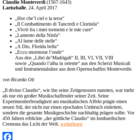
Claudio Monteverdi
(1567-1643)
Georg
Laeiszhalle
, 24. April 2017
Poplutz,
Thomas
„Hor che’l ciel e la terra“
Laske,
„Il Combattimento di Tancredi e Clorinda“
Laeiszhalle
„Vivrò fra i miei tormenti e le mie cure“
Hamburg
„Lamento della Ninfa“
„Al lume delle stelle“
„A Dio, Florida bella“
„Ecco mormorar l’onde“
Aus den „Libri de’Madrigali“ II, III, VI, VII, VIII
sowie „Quando l’alba in oriente“ aus den Scherzi Musicali
und Instrumentalsätze aus dem Opernschaffen Monteverdis
von Ricarda Ott
„Il divino Claudio“, wie ihn seine Zeitgenossen nannten, war mehr
als nur ein großer Musikschaffender seiner Zeit. Seine
Experimentierfreudigkeit am musikalischen Affekt prägte einen
neuen Stil, der nicht nur einen epochalen Umbruch einleitete,
sondern die gesamte Musikgeschichte nachhaltig prägen sollte. Vor
450 Jahren erblickte „der göttliche Claudio“ im lombardischen
„Concerto
Cremona das Licht der Welt.
weiterlesen
Italiano,
Rinaldo