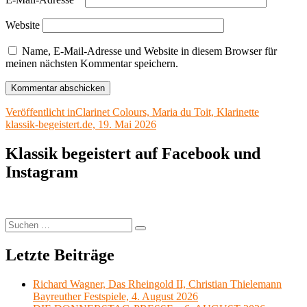
Website
Name, E-Mail-Adresse und Website in diesem Browser für
meinen nächsten Kommentar speichern.
Beitragsnavigation
Veröffentlicht in
Clarinet Colours, Maria du Toit, Klarinette
klassik-begeistert.de, 19. Mai 2026
Klassik begeistert auf Facebook und
Instagram
Suchen
Suchen
nach:
Letzte Beiträge
Richard Wagner, Das Rheingold II, Christian Thielemann
Bayreuther Festspiele, 4. August 2026