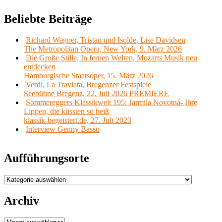
Beliebte Beiträge
Richard Wagner, Tristan und Isolde, Lise Davidsen
The Metropolitan Opera, New York, 9. März 2026
Die Große Stille, In fernen Welten, Mozarts Musik neu
entdecken
Hamburgische Staatsoper, 15. März 2026
Verdi, La Traviata, Bregenzer Festspiele
Seebühne Bregenz, 22. Juli 2026 PREMIERE
Sommereggers Klassikwelt 195: Jarmila Novotná- Ihre
Lippen, die küssten so heiß
klassik-begeistert.de, 27. Juli 2023
Interview Genny Basso
Aufführungsorte
Aufführungsorte
Archiv
Archiv