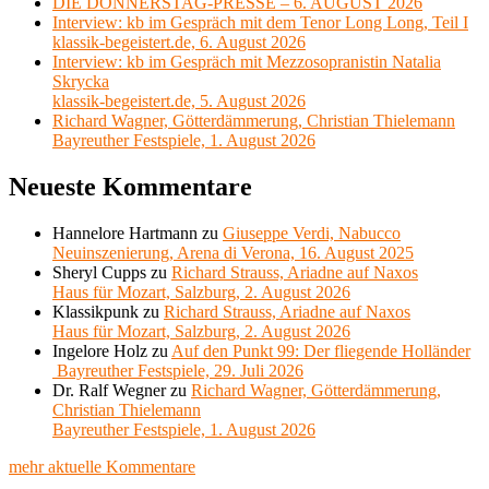
DIE DONNERSTAG-PRESSE – 6. AUGUST 2026
Interview: kb im Gespräch mit dem Tenor Long Long, Teil I
klassik-begeistert.de, 6. August 2026
Interview: kb im Gespräch mit Mezzosopranistin Natalia
Skrycka
klassik-begeistert.de, 5. August 2026
Richard Wagner, Götterdämmerung, Christian Thielemann
Bayreuther Festspiele, 1. August 2026
Neueste Kommentare
Hannelore Hartmann
zu
Giuseppe Verdi, Nabucco
Neuinszenierung, Arena di Verona, 16. August 2025
Sheryl Cupps
zu
Richard Strauss, Ariadne auf Naxos
Haus für Mozart, Salzburg, 2. August 2026
Klassikpunk
zu
Richard Strauss, Ariadne auf Naxos
Haus für Mozart, Salzburg, 2. August 2026
Ingelore Holz
zu
Auf den Punkt 99: Der fliegende Holländer
Bayreuther Festspiele, 29. Juli 2026
Dr. Ralf Wegner
zu
Richard Wagner, Götterdämmerung,
Christian Thielemann
Bayreuther Festspiele, 1. August 2026
mehr aktuelle Kommentare