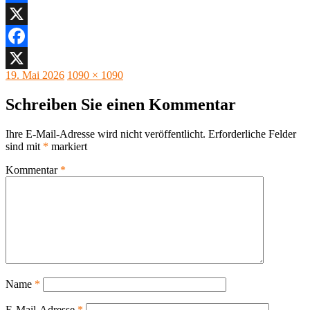
Facebook
X
Facebook
Veröffentlicht
Originalgröße
19. Mai 2026
1090 × 1090
X
am
Schreiben Sie einen Kommentar
Ihre E-Mail-Adresse wird nicht veröffentlicht.
Erforderliche Felder
sind mit
*
markiert
Kommentar
*
Name
*
E-Mail-Adresse
*