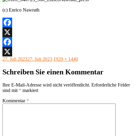
(c) Enrico Nawrath
Facebook
X
Facebook
Veröffentlicht
Originalgröße
27. Juli 2023
27. Juli 2023
1920 × 1440
X
am
Schreiben Sie einen Kommentar
Ihre E-Mail-Adresse wird nicht veröffentlicht.
Erforderliche Felder
sind mit
*
markiert
Kommentar
*