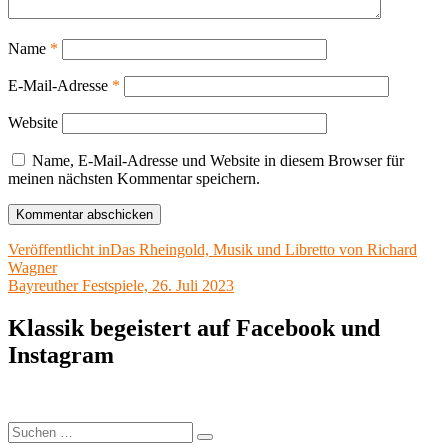
Name
*
E-Mail-Adresse
*
Website
Name, E-Mail-Adresse und Website in diesem Browser für
meinen nächsten Kommentar speichern.
Beitragsnavigation
Veröffentlicht in
Das Rheingold, Musik und Libretto von Richard
Wagner
Bayreuther Festspiele, 26. Juli 2023
Klassik begeistert auf Facebook und
Instagram
Suchen
Suchen
nach: