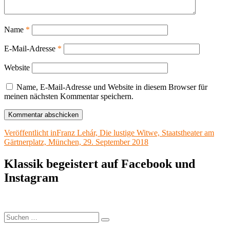
Name
*
E-Mail-Adresse
*
Website
Name, E-Mail-Adresse und Website in diesem Browser für
meinen nächsten Kommentar speichern.
Beitragsnavigation
Veröffentlicht in
Franz Lehár, Die lustige Witwe, Staatstheater am
Gärtnerplatz, München, 29. September 2018
Klassik begeistert auf Facebook und
Instagram
Suchen
Suchen
nach: