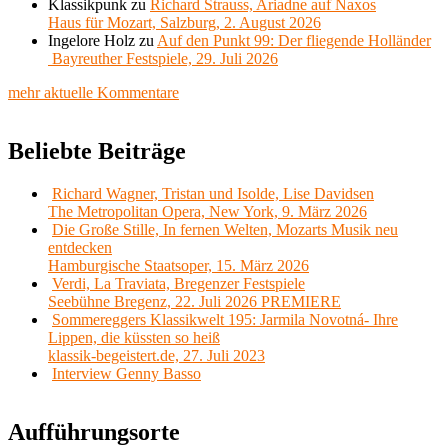
Klassikpunk
zu
Richard Strauss, Ariadne auf Naxos
Haus für Mozart, Salzburg, 2. August 2026
Ingelore Holz
zu
Auf den Punkt 99: Der fliegende Holländer
Bayreuther Festspiele, 29. Juli 2026
mehr aktuelle Kommentare
Beliebte Beiträge
Richard Wagner, Tristan und Isolde, Lise Davidsen
The Metropolitan Opera, New York, 9. März 2026
Die Große Stille, In fernen Welten, Mozarts Musik neu
entdecken
Hamburgische Staatsoper, 15. März 2026
Verdi, La Traviata, Bregenzer Festspiele
Seebühne Bregenz, 22. Juli 2026 PREMIERE
Sommereggers Klassikwelt 195: Jarmila Novotná- Ihre
Lippen, die küssten so heiß
klassik-begeistert.de, 27. Juli 2023
Interview Genny Basso
Aufführungsorte