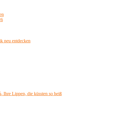
en
26
ik neu entdecken
 Ihre Lippen, die küssten so heiß