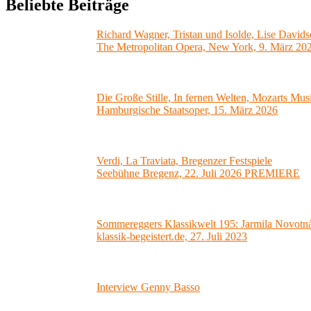
Beliebte Beiträge
Richard Wagner, Tristan und Isolde, Lise Davids
The Metropolitan Opera, New York, 9. März 20
Die Große Stille, In fernen Welten, Mozarts Mus
Hamburgische Staatsoper, 15. März 2026
Verdi, La Traviata, Bregenzer Festspiele
Seebühne Bregenz, 22. Juli 2026 PREMIERE
Sommereggers Klassikwelt 195: Jarmila Novotná-
klassik-begeistert.de, 27. Juli 2023
Interview Genny Basso