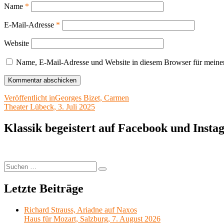
Name
*
E-Mail-Adresse
*
Website
Name, E-Mail-Adresse und Website in diesem Browser für meine
Beitragsnavigation
Veröffentlicht in
Georges Bizet, Carmen
Theater Lübeck, 3. Juli 2025
Klassik begeistert auf Facebook und Inst
Suchen
Suchen
nach:
Letzte Beiträge
Richard Strauss, Ariadne auf Naxos
Haus für Mozart, Salzburg, 7. August 2026