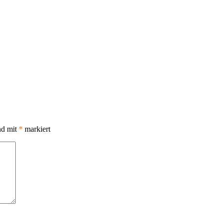
nd mit
*
markiert