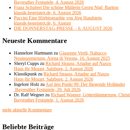
Bayreuther Festspiele, 4. August 2026
Franz Schubert Die schöne Müllerin Georg Nigl Bariton
klassik-begeistert.de, 6. August 2026
Puccini Eine Hörbiographie von Jörg Handstein
klassik-begeistert.de, 6. August
DIE DONNERSTAG-PRESSE – 6. AUGUST 2026
Neueste Kommentare
Hannelore Hartmann
zu
Giuseppe Verdi, Nabucco
Neuinszenierung, Arena di Verona, 16. August 2025
Sheryl Cupps
zu
Richard Strauss, Ariadne auf Naxos
Haus für Mozart, Salzburg, 2. August 2026
Klassikpunk
zu
Richard Strauss, Ariadne auf Naxos
Haus für Mozart, Salzburg, 2. August 2026
Ingelore Holz
zu
Auf den Punkt 99: Der fliegende Holländer
Bayreuther Festspiele, 29. Juli 2026
Dr. Ralf Wegner
zu
Richard Wagner, Götterdämmerung, Christ
Bayreuther Festspiele, 1. August 2026
mehr aktuelle Kommentare
Beliebte Beiträge