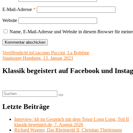
E-Mail-Adresse
*
Website
Name, E-Mail-Adresse und Website in diesem Browser für meine
Beitragsnavigation
Veröffentlicht in
Giacomo Puccini, La Bohème
Staatsoper Hamburg, 13. Januar 2023
Klassik begeistert auf Facebook und Inst
Suchen
Suchen
nach:
Letzte Beiträge
Interview: kb im Gespräch mit dem Tenor Long Long, Teil II
klassik-begeistert.de, 7. August 2026
Richard Wagner, Das Rheingold II, Christian Thielemann