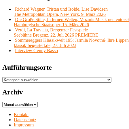
Richard Wagner, Tristan und Isolde, Lise Davidsen
The Metropolitan Opera, New York, 9. März 2026
Die Große Stille, In fernen Welten, Mozarts Musik neu entdec
Hamburgische Staatsoper, 15. März 2026
Verdi, La Traviata, Bregenzer Festspiele
Seebühne Bregenz, 22. Juli 2026 PREMIERE
Sommereggers Klassikwelt 195: Jarmila Novotná- Ihre Lippen,
klassik-begeistert.de, 27. Juli 2023
Interview Genny Basso
Aufführungsorte
Aufführungsorte
Archiv
Archiv
Kontakt
Datenschutz
Impressum