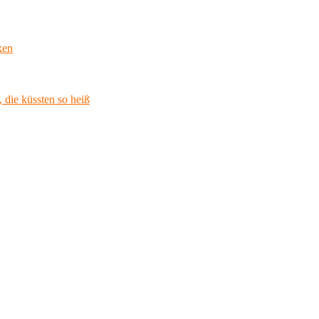
ken
 die küssten so heiß