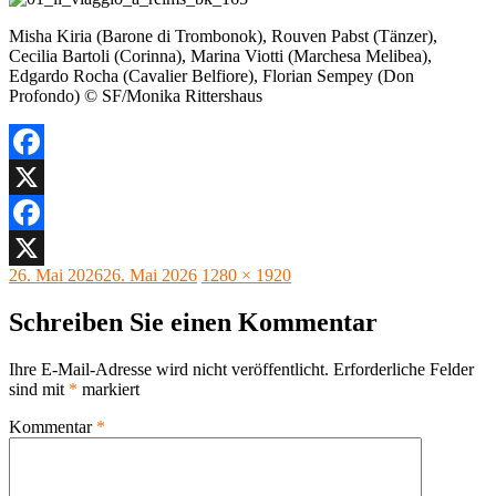
Misha Kiria (Barone di Trombonok), Rouven Pabst (Tänzer),
Cecilia Bartoli (Corinna), Marina Viotti (Marchesa Melibea),
Edgardo Rocha (Cavalier Belfiore), Florian Sempey (Don
Profondo) © SF/Monika Rittershaus
Facebook
X
Facebook
Veröffentlicht
Originalgröße
26. Mai 2026
26. Mai 2026
1280 × 1920
X
am
Schreiben Sie einen Kommentar
Ihre E-Mail-Adresse wird nicht veröffentlicht.
Erforderliche Felder
sind mit
*
markiert
Kommentar
*