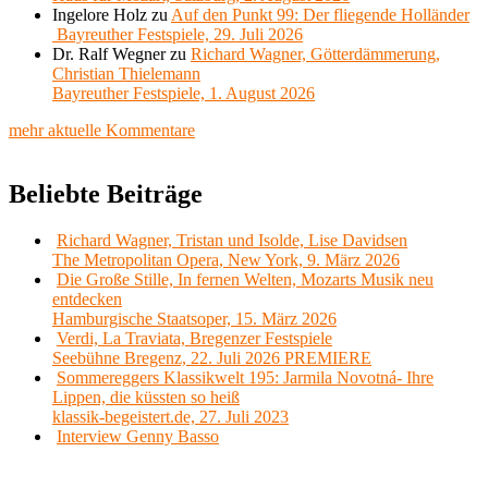
Ingelore Holz
zu
Auf den Punkt 99: Der fliegende Holländer
Bayreuther Festspiele, 29. Juli 2026
Dr. Ralf Wegner
zu
Richard Wagner, Götterdämmerung,
Christian Thielemann
Bayreuther Festspiele, 1. August 2026
mehr aktuelle Kommentare
Beliebte Beiträge
Richard Wagner, Tristan und Isolde, Lise Davidsen
The Metropolitan Opera, New York, 9. März 2026
Die Große Stille, In fernen Welten, Mozarts Musik neu
entdecken
Hamburgische Staatsoper, 15. März 2026
Verdi, La Traviata, Bregenzer Festspiele
Seebühne Bregenz, 22. Juli 2026 PREMIERE
Sommereggers Klassikwelt 195: Jarmila Novotná- Ihre
Lippen, die küssten so heiß
klassik-begeistert.de, 27. Juli 2023
Interview Genny Basso