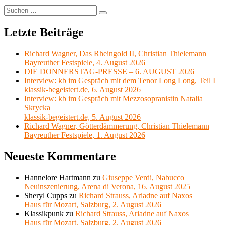
Suchen
Suchen
nach:
Letzte Beiträge
Richard Wagner, Das Rheingold II, Christian Thielemann
Bayreuther Festspiele, 4. August 2026
DIE DONNERSTAG-PRESSE – 6. AUGUST 2026
Interview: kb im Gespräch mit dem Tenor Long Long, Teil I
klassik-begeistert.de, 6. August 2026
Interview: kb im Gespräch mit Mezzosopranistin Natalia
Skrycka
klassik-begeistert.de, 5. August 2026
Richard Wagner, Götterdämmerung, Christian Thielemann
Bayreuther Festspiele, 1. August 2026
Neueste Kommentare
Hannelore Hartmann
zu
Giuseppe Verdi, Nabucco
Neuinszenierung, Arena di Verona, 16. August 2025
Sheryl Cupps
zu
Richard Strauss, Ariadne auf Naxos
Haus für Mozart, Salzburg, 2. August 2026
Klassikpunk
zu
Richard Strauss, Ariadne auf Naxos
Haus für Mozart, Salzburg, 2. August 2026