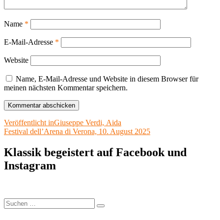
Name
*
E-Mail-Adresse
*
Website
Name, E-Mail-Adresse und Website in diesem Browser für
meinen nächsten Kommentar speichern.
Beitragsnavigation
Veröffentlicht in
Giuseppe Verdi, Aida
Festival dell’Arena di Verona, 10. August 2025
Klassik begeistert auf Facebook und
Instagram
Suchen
Suchen
nach: