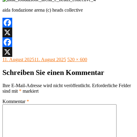
aida fondazione arena (c) heads collective
Facebook
X
Facebook
Veröffentlicht
Originalgröße
11. August 2025
11. August 2025
520 × 600
X
am
Schreiben Sie einen Kommentar
Ihre E-Mail-Adresse wird nicht veröffentlicht.
Erforderliche Felder
sind mit
*
markiert
Kommentar
*