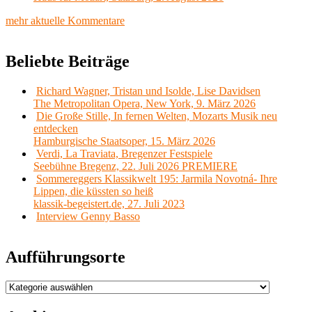
mehr aktuelle Kommentare
Beliebte Beiträge
Richard Wagner, Tristan und Isolde, Lise Davidsen
The Metropolitan Opera, New York, 9. März 2026
Die Große Stille, In fernen Welten, Mozarts Musik neu
entdecken
Hamburgische Staatsoper, 15. März 2026
Verdi, La Traviata, Bregenzer Festspiele
Seebühne Bregenz, 22. Juli 2026 PREMIERE
Sommereggers Klassikwelt 195: Jarmila Novotná- Ihre
Lippen, die küssten so heiß
klassik-begeistert.de, 27. Juli 2023
Interview Genny Basso
Aufführungsorte
Aufführungsorte