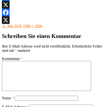
Facebook
X
Facebook
Veröffentlicht
Originalgröße
11. Mai 2026
1090 × 1090
X
am
Schreiben Sie einen Kommentar
Ihre E-Mail-Adresse wird nicht veröffentlicht.
Erforderliche Felder
sind mit
*
markiert
Kommentar
*
Name
*
E-Mail-Adresse
*