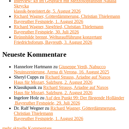
Interview: kb im Gespräch mit Mezzosopranistin Natalia
Skrycka
klassik-begeistert.de, 5. August 2026
Richard Wagner, Götterdämmerung, Christian Thielemann
Bayreuther Festspiele, 1. August 2026
Richard Wagner, Siegfried, Christian Thielemann
Bayreuther Festspiele, 30. Juli 2026
Brünnhilde brennt, Welturaufführung konzertant
Friedrichsforum, Bayreuth, 3. August 2026
Neueste Kommentare
Hannelore Hartmann
zu
Giuseppe Verdi, Nabucco
Neuinszenierung, Arena di Verona, 16. August 2025
Sheryl Cupps
zu
Richard Strauss, Ariadne auf Naxos
Haus für Mozart, Salzburg, 2. August 2026
Klassikpunk
zu
Richard Strauss, Ariadne auf Naxos
Haus für Mozart, Salzburg, 2. August 2026
Ingelore Holz
zu
Auf den Punkt 99: Der fliegende Holländer
Bayreuther Festspiele, 29. Juli 2026
Dr. Ralf Wegner
zu
Richard Wagner, Götterdämmerung,
Christian Thielemann
Bayreuther Festspiele, 1. August 2026
mehr aktuelle Kommentare