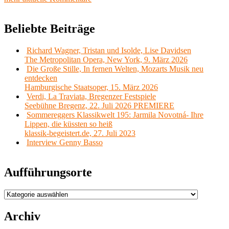
Beliebte Beiträge
Richard Wagner, Tristan und Isolde, Lise Davidsen
The Metropolitan Opera, New York, 9. März 2026
Die Große Stille, In fernen Welten, Mozarts Musik neu
entdecken
Hamburgische Staatsoper, 15. März 2026
Verdi, La Traviata, Bregenzer Festspiele
Seebühne Bregenz, 22. Juli 2026 PREMIERE
Sommereggers Klassikwelt 195: Jarmila Novotná- Ihre
Lippen, die küssten so heiß
klassik-begeistert.de, 27. Juli 2023
Interview Genny Basso
Aufführungsorte
Aufführungsorte
Archiv