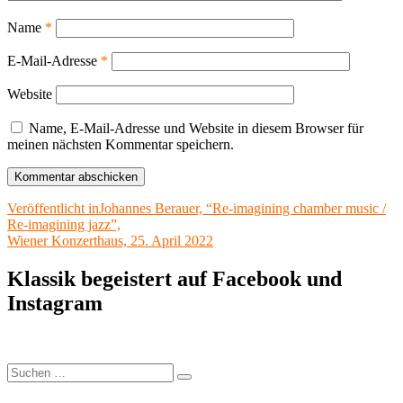
Name
*
E-Mail-Adresse
*
Website
Name, E-Mail-Adresse und Website in diesem Browser für
meinen nächsten Kommentar speichern.
Beitragsnavigation
Veröffentlicht in
Johannes Berauer, “Re-imagining chamber music /
Re-imagining jazz”,
Wiener Konzerthaus, 25. April 2022
Klassik begeistert auf Facebook und
Instagram
Suchen
Suchen
nach: