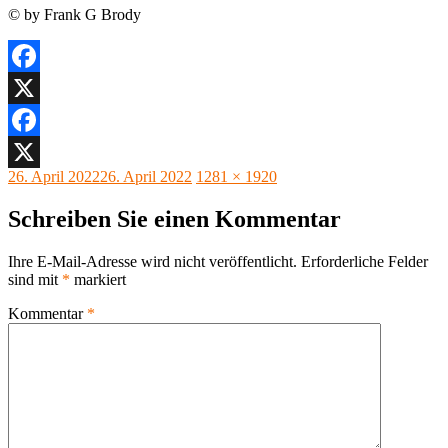
© by Frank G Brody
Facebook
X
Facebook
Veröffentlicht
Originalgröße
26. April 2022
26. April 2022
1281 × 1920
X
am
Schreiben Sie einen Kommentar
Ihre E-Mail-Adresse wird nicht veröffentlicht.
Erforderliche Felder
sind mit
*
markiert
Kommentar
*