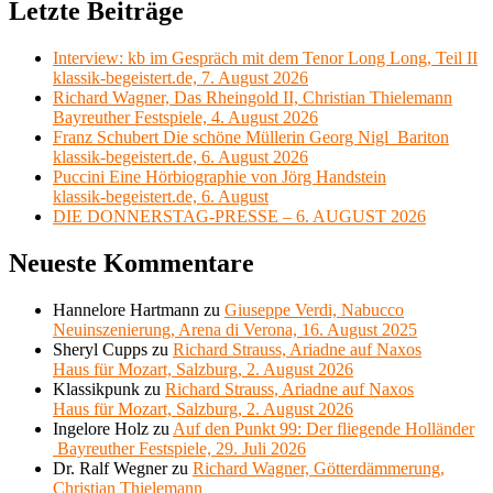
Letzte Beiträge
Interview: kb im Gespräch mit dem Tenor Long Long, Teil II
klassik-begeistert.de, 7. August 2026
Richard Wagner, Das Rheingold II, Christian Thielemann
Bayreuther Festspiele, 4. August 2026
Franz Schubert Die schöne Müllerin Georg Nigl Bariton
klassik-begeistert.de, 6. August 2026
Puccini Eine Hörbiographie von Jörg Handstein
klassik-begeistert.de, 6. August
DIE DONNERSTAG-PRESSE – 6. AUGUST 2026
Neueste Kommentare
Hannelore Hartmann
zu
Giuseppe Verdi, Nabucco
Neuinszenierung, Arena di Verona, 16. August 2025
Sheryl Cupps
zu
Richard Strauss, Ariadne auf Naxos
Haus für Mozart, Salzburg, 2. August 2026
Klassikpunk
zu
Richard Strauss, Ariadne auf Naxos
Haus für Mozart, Salzburg, 2. August 2026
Ingelore Holz
zu
Auf den Punkt 99: Der fliegende Holländer
Bayreuther Festspiele, 29. Juli 2026
Dr. Ralf Wegner
zu
Richard Wagner, Götterdämmerung,
Christian Thielemann