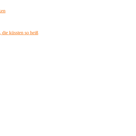
ken
 die küssten so heiß