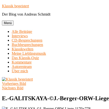
Zum
Klassik begeistert
Inhalt
Der Blog von Andreas Schmidt
springen
Menü
Alle Beiträge
Interviews
CD-Besprechungen
Buchbesprechungen
Klassikwelten
Meine Lieblingsmusik
Das Klassik-Quiz
Kommentare
Autorenteam
Über mich
Vorheriges Bild
Nächstes Bild
E.-GALITSKAYA-©J.-Berger-ORW-Liege