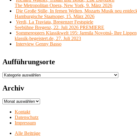
The Metropolitan Opera, New York, 9. März 2026
Die Große Stille, In fernen Welten, Mozarts Musik neu entdec
Hamburgische Staatsoper, 15. März 2026
Verdi, La Traviata, Bregenzer Festspiele
Seebühne Bregenz, 22. Juli 2026 PREMIERE
Sommereggers Klassikwelt 195: Jarmila Novotná- Ihre Lippen,
klassik-begeistert.de, 27. Juli 2023
Interview Genny Basso
Aufführungsorte
Aufführungsorte
Archiv
Archiv
Kontakt
Datenschutz
Impressum
Alle Beiträge