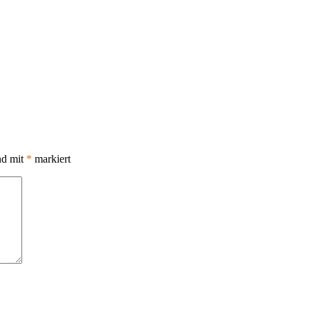
nd mit
*
markiert