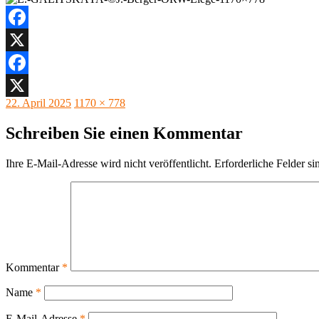
Facebook
X
Facebook
Veröffentlicht
Originalgröße
22. April 2025
1170 × 778
X
am
Schreiben Sie einen Kommentar
Ihre E-Mail-Adresse wird nicht veröffentlicht.
Erforderliche Felder si
Kommentar
*
Name
*
E-Mail-Adresse
*