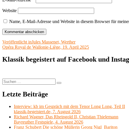
Website
Name, E-Mail-Adresse und Website in diesem Browser für meine
Beitragsnavigation
Veröffentlicht in
Jules Massenet, Werther
Opéra Royal de Wallonie-Liège, 19. April 2025
Klassik begeistert auf Facebook und Inst
Suchen
Suchen
nach:
Letzte Beiträge
Interview: kb im Gespräch mit dem Tenor Long Long, Teil II
klassik-begeistert.de, 7. August 2026
Richard Wagner, Das Rheingold II, Christian Thielemann
Bayreuther Festspiele, 4. August 2026
Franz Schubert Die schöne Müllerin Georg Nigl Bariton