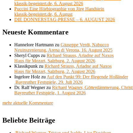
klassik-begeistert.de, 6. August 2026
Puccini Eine Hörbiographie von Jörg Handstein
klassik-begeistert.de, 6. August
DIE DONNERSTAG-PRESSE – 6. AUGUST 2026
Neueste Kommentare
Hannelore Hartmann
zu
Giuseppe Verdi, Nabucco
Neuinszenierung, Arena di Verona, 16. August 2025
Sheryl Cupps
zu
Richard Strauss, Ariadne auf Naxos
Haus für Mozart, Salzburg, 2. August 2026
Klassikpunk
zu
Richard Strauss, Ariadne auf Naxos
Haus für Mozart, Salzburg, 2. August 2026
Ingelore Holz
zu
Auf den Punkt 99: Der fliegende Holländer
Bayreuther Festspiele, 29. Juli 2026
Dr. Ralf Wegner
zu
Richard Wagner, Götterdämmerung, Christ
Bayreuther Festspiele, 1. August 2026
mehr aktuelle Kommentare
Beliebte Beiträge
Richard Wagner, Tristan und Isolde, Lise Davidsen