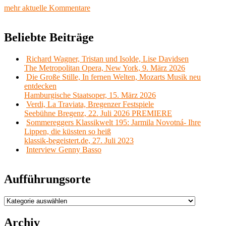
mehr aktuelle Kommentare
Beliebte Beiträge
Richard Wagner, Tristan und Isolde, Lise Davidsen
The Metropolitan Opera, New York, 9. März 2026
Die Große Stille, In fernen Welten, Mozarts Musik neu
entdecken
Hamburgische Staatsoper, 15. März 2026
Verdi, La Traviata, Bregenzer Festspiele
Seebühne Bregenz, 22. Juli 2026 PREMIERE
Sommereggers Klassikwelt 195: Jarmila Novotná- Ihre
Lippen, die küssten so heiß
klassik-begeistert.de, 27. Juli 2023
Interview Genny Basso
Aufführungsorte
Aufführungsorte
Archiv