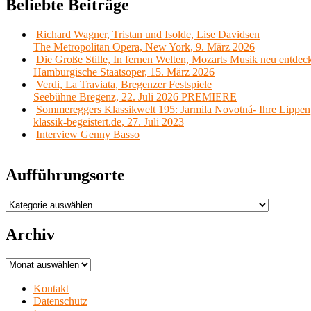
Beliebte Beiträge
Richard Wagner, Tristan und Isolde, Lise Davidsen
The Metropolitan Opera, New York, 9. März 2026
Die Große Stille, In fernen Welten, Mozarts Musik neu entdec
Hamburgische Staatsoper, 15. März 2026
Verdi, La Traviata, Bregenzer Festspiele
Seebühne Bregenz, 22. Juli 2026 PREMIERE
Sommereggers Klassikwelt 195: Jarmila Novotná- Ihre Lippen,
klassik-begeistert.de, 27. Juli 2023
Interview Genny Basso
Aufführungsorte
Aufführungsorte
Archiv
Archiv
Kontakt
Datenschutz