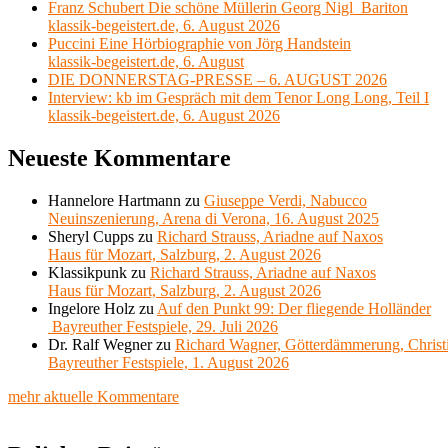
Franz Schubert Die schöne Müllerin Georg Nigl Bariton
klassik-begeistert.de, 6. August 2026
Puccini Eine Hörbiographie von Jörg Handstein
klassik-begeistert.de, 6. August
DIE DONNERSTAG-PRESSE – 6. AUGUST 2026
Interview: kb im Gespräch mit dem Tenor Long Long, Teil I
klassik-begeistert.de, 6. August 2026
Neueste Kommentare
Hannelore Hartmann
zu
Giuseppe Verdi, Nabucco
Neuinszenierung, Arena di Verona, 16. August 2025
Sheryl Cupps
zu
Richard Strauss, Ariadne auf Naxos
Haus für Mozart, Salzburg, 2. August 2026
Klassikpunk
zu
Richard Strauss, Ariadne auf Naxos
Haus für Mozart, Salzburg, 2. August 2026
Ingelore Holz
zu
Auf den Punkt 99: Der fliegende Holländer
Bayreuther Festspiele, 29. Juli 2026
Dr. Ralf Wegner
zu
Richard Wagner, Götterdämmerung, Christ
Bayreuther Festspiele, 1. August 2026
mehr aktuelle Kommentare