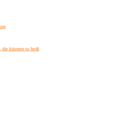
ken
 die küssten so heiß