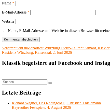
Name
*
E-Mail-Adresse
*
Website
Name, E-Mail-Adresse und Website in diesem Browser für meine
Beitragsnavigation
Veröffentlicht in
Mozartfest Würzburg Pierre-Laurent Aimard, Klavier
Residenz Würzburg, Kaisersaal, 2. Juni 2026
Klassik begeistert auf Facebook und Inst
Suchen
Suchen
nach:
Letzte Beiträge
Richard Wagner, Das Rheingold II, Christian Thielemann
Bayreuther Festspiele, 4. August 2026