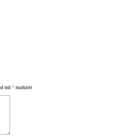
nd mit
*
markiert