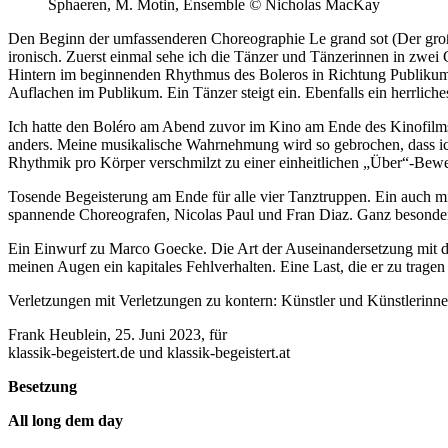
Sphaeren, M. Motin, Ensemble
©
Nicholas MacKay
Den Beginn der umfassenderen Choreographie Le grand sot (Der gro
ironisch. Zuerst einmal sehe ich die Tänzer und Tänzerinnen in zwei
Hintern im beginnenden Rhythmus des Boleros in Richtung Publikum sc
Auflachen im Publikum. Ein Tänzer steigt ein. Ebenfalls ein herrlic
Ich hatte den Boléro am Abend zuvor im Kino am Ende des Kinofilms D
anders. Meine musikalische Wahrnehmung wird so gebrochen, dass ich
Rhythmik pro Körper verschmilzt zu einer einheitlichen „Über“-Bew
Tosende Begeisterung am Ende für alle vier Tanztruppen. Ein auch 
spannende Choreografen, Nicolas Paul und Fran Diaz. Ganz besonders 
Ein Einwurf zu Marco Goecke. Die Art der Auseinandersetzung mit d
meinen Augen ein kapitales Fehlverhalten. Eine Last, die er zu tragen
Verletzungen mit Verletzungen zu kontern: Künstler und Künstlerinnen
Frank Heublein, 25. Juni 2023, für
klassik-begeistert.de und klassik-begeistert.at
Besetzung
All long dem day