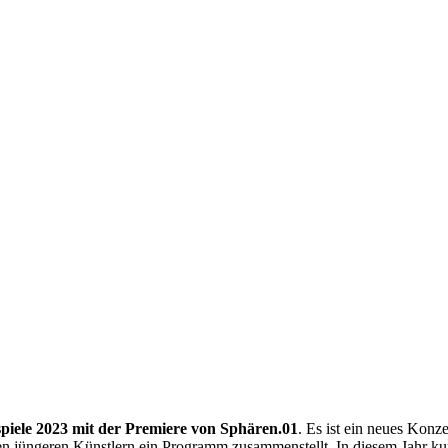
piele 2023 mit der Premiere von Sphären.01
. Es ist ein neues Konze
ren jüngeren Künstlern ein Programm zusammenstellt. In diesem Jahr ku