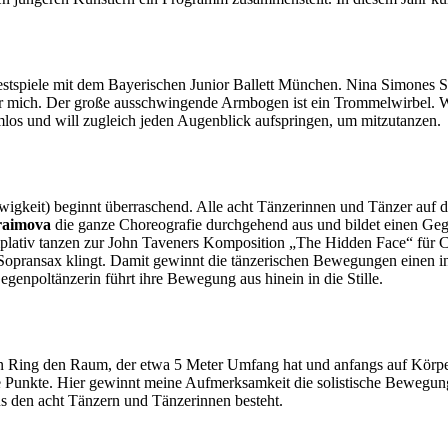
estspiele mit dem Bayerischen Junior Ballett München. Nina Simones S
r mich. Der große ausschwingende Armbogen ist ein Trommelwirbel. Wa
mlos und will zugleich jeden Augenblick aufspringen, um mitzutanzen.
wigkeit) beginnt überraschend. Alle acht Tänzerinnen und Tänzer auf 
raimova
die ganze Choreografie durchgehend aus und bildet einen Gege
mplativ tanzen zur John Taveners Komposition „The Hidden Face“ für C
opransax klingt. Damit gewinnt die tänzerischen Bewegungen einen i
genpoltänzerin führt ihre Bewegung aus hinein in die Stille.
 Ring den Raum, der etwa 5 Meter Umfang hat und anfangs auf Körperhö
he Punkte. Hier gewinnt meine Aufmerksamkeit die solistische Bewegun
s den acht Tänzern und Tänzerinnen besteht.