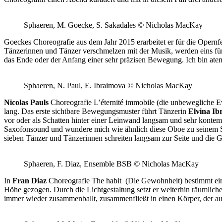
Sphaeren, M. Goecke, S. Sakadales
©
Nicholas MacKay
Goeckes Choreografie aus dem Jahr 2015 erarbeitet er für die Opernf
Tänzerinnen und Tänzer verschmelzen mit der Musik, werden eins fü
das Ende oder der Anfang einer sehr präzisen Bewegung. Ich bin ate
Sphaeren, N. Paul, E. Ibraimova
©
Nicholas MacKay
Nicolas Pauls
Choreografie L’éternité immobile (die unbewegliche E
lang. Das erste sichtbare Bewegungsmuster führt Tänzerin
Elvina Ib
vor oder als Schatten hinter einer Leinwand langsam und sehr konte
Saxofonsound und wundere mich wie ähnlich diese Oboe zu seinem S
sieben Tänzer und Tänzerinnen schreiten langsam zur Seite und die Ge
Sphaeren, F. Diaz, Ensemble BSB
©
Nicholas MacKay
In
Fran Diaz
Choreografie The habit (Die Gewohnheit) bestimmt ein
Höhe gezogen. Durch die Lichtgestaltung setzt er weiterhin räumlic
immer wieder zusammenballt, zusammenfließt in einen Körper, der au