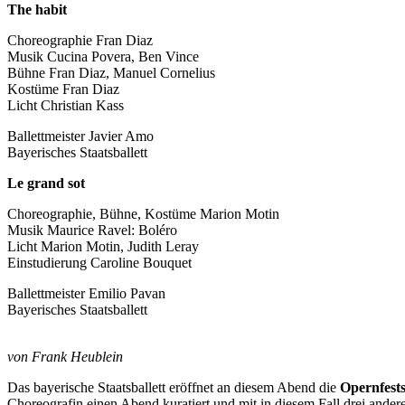
The habit
Choreographie Fran Diaz
Musik Cucina Povera, Ben Vince
Bühne Fran Diaz, Manuel Cornelius
Kostüme Fran Diaz
Licht Christian Kass
Ballettmeister Javier Amo
Bayerisches Staatsballett
Le grand sot
Choreographie, Bühne, Kostüme Marion Motin
Musik Maurice Ravel: Boléro
Licht Marion Motin, Judith Leray
Einstudierung Caroline Bouquet
Ballettmeister Emilio Pavan
Bayerisches Staatsballett
von Frank Heublein
Das bayerische Staatsballett eröffnet an diesem Abend die
Opernfests
Choreografin einen Abend kuratiert und mit in diesem Fall drei ande