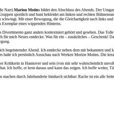
ße Narr)
Marion Motin
s bildet den Abschluss des Abends. Der Umgan
 Gruppen sportlich und bunt bekleidet am linken und rechten Bühnenran
hwingt. Mit einer Bewegung, die die Gleichartigkeit nach links und re
hes Exemplar eines wippenden Hinterns.
ivertimento ganz anders kontextuiert gehört und gesehen. Das Tolle i
 für mich Neues entdecke. Was für ein – zusätzliches – Geschenk! Da
egung.
mich begeisternder Abend. Ich entdecke neben dem mir bekannten und 
halte ich persönlich Ausschau nach Werken Morion Motins. Die kreativ
er Kritikerin in Hannover und sein (von mir sehr wahrscheinlich un
 hat. Ich hoffe, er lernt daraus und kann das zeigen. Ich hoffe weiter,
 machen durch Jahrhunderte hindurch sichtbar: Rache ist ein alle Seite