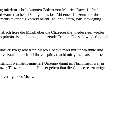
g mit dem sehr bekannten Boléro von Maurice Ravel ist frech und
d warm machen. Dann geht es los. Mit einer Tänzerin, die ihren
chts taktmäßig korrekt bricht. Toller Hintern, tolle Bewegung,
st, ich höre die Musik über die Choreografie wieder neu, wieder
s primäre ist die homogen tanzende Truppe. Die sich wiederholende
künstlerisch geschätzten Marco Goecke zwei mir unbekannte und
e Kraft, die ich bei ihr verspüre, macht mir große Lust auf mehr.
vollständig wahrgenommener) Umgang damit im Nachhinein war in
 Tänzer, Tänzerinnen und Häuser geben ihm die Chance, es zu zeigen.
n vertilgendes Motiv.