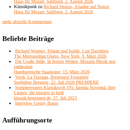
Haus für Mozart, Salzburg, 2. August 2026
Klassikpunk
zu
Richard Strauss, Ariadne auf Naxos
Haus für Mozart, Salzburg, 2. August 2026
mehr aktuelle Kommentare
Beliebte Beiträge
Richard Wagner, Tristan und Isolde, Lise Davidsen
The Metropolitan Opera, New York, 9. März 2026
Die Große Stille, In fernen Welten, Mozarts Musik neu
entdecken
Hamburgische Staatsoper, 15. März 2026
Verdi, La Traviata, Bregenzer Festspiele
Seebühne Bregenz, 22. Juli 2026 PREMIERE
Sommereggers Klassikwelt 195: Jarmila Novotná- Ihre
Lippen, die küssten so heiß
klassik-begeistert.de, 27. Juli 2023
Interview Genny Basso
Aufführungsorte