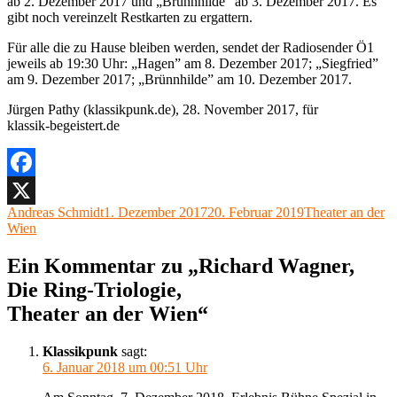
ab 2. Dezember 2017 und „Brünnhilde” ab 3. Dezember 2017. Es
gibt noch vereinzelt Restkarten zu ergattern.
Für alle die zu Hause bleiben werden, sendet der Radiosender Ö1
jeweils ab 19:30 Uhr: „Hagen” am 8. Dezember 2017; „Siegfried”
am 9. Dezember 2017; „Brünnhilde” am 10. Dezember 2017.
Jürgen Pathy (klassikpunk.de), 28. November 2017, für
klassik-begeistert.de
Facebook
Autor
Veröffentlicht
Kategorien
Andreas Schmidt
1. Dezember 2017
20. Februar 2019
Theater an der
X
am
Wien
Ein Kommentar zu „Richard Wagner,
Die Ring-Triologie,
Theater an der Wien“
Klassikpunk
sagt:
6. Januar 2018 um 00:51 Uhr