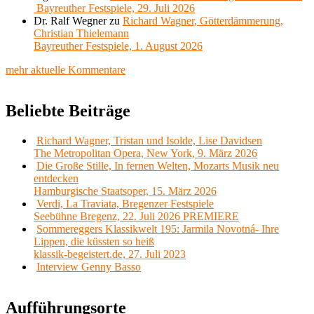
Bayreuther Festspiele, 29. Juli 2026
Dr. Ralf Wegner
zu
Richard Wagner, Götterdämmerung,
Christian Thielemann
Bayreuther Festspiele, 1. August 2026
mehr aktuelle Kommentare
Beliebte Beiträge
Richard Wagner, Tristan und Isolde, Lise Davidsen
The Metropolitan Opera, New York, 9. März 2026
Die Große Stille, In fernen Welten, Mozarts Musik neu
entdecken
Hamburgische Staatsoper, 15. März 2026
Verdi, La Traviata, Bregenzer Festspiele
Seebühne Bregenz, 22. Juli 2026 PREMIERE
Sommereggers Klassikwelt 195: Jarmila Novotná- Ihre
Lippen, die küssten so heiß
klassik-begeistert.de, 27. Juli 2023
Interview Genny Basso
Aufführungsorte