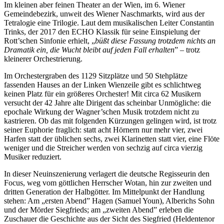
Im kleinen aber feinen Theater an der Wien, im 6. Wiener
Gemeindebezirk, unweit des Wiener Naschmarkts, wird aus der
Tetralogie eine Trilogie. Laut dem musikalischen Leiter Constantin
Trinks, der 2017 den ECHO Klassik für seine Einspielung der
Rott’schen Sinfonie erhielt, „
büßt diese Fassung trotzdem nichts an
Dramatik ein, die Wucht bleibt auf jeden Fall erhalten
” – trotz
kleinerer Orchestrierung.
Im Orchestergraben des 1129 Sitzplätze und 50 Stehplätze
fassenden Hauses an der Linken Wienzeile gibt es schlichtweg
keinen Platz für ein größeres Orchester! Mit circa 62 Musikern
versucht der 42 Jahre alte Dirigent das scheinbar Unmögliche: die
epochale Wirkung der Wagner’schen Musik trotzdem nicht zu
kastrieren. Ob das mit folgenden Kürzungen gelingen wird, ist trotz
seiner Euphorie fraglich: statt acht Hörnern nur mehr vier, zwei
Harfen statt der üblichen sechs, zwei Klarinetten statt vier, eine Flöte
weniger und die Streicher werden von sechzig auf circa vierzig
Musiker reduziert.
In dieser Neuinszenierung verlagert die deutsche Regisseurin den
Focus, weg vom göttlichen Herrscher Wotan, hin zur zweiten und
dritten Generation der Halbgötter. Im Mittelpunkt der Handlung
stehen: Am „ersten Abend” Hagen (Samuel Youn), Alberichs Sohn
und der Mörder Siegfrieds; am „zweiten Abend” erleben die
Zuschauer die Geschichte aus der Sicht des Siegfried (Heldentenor