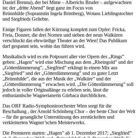
Daniel Brenna), der bei Mime – Alberichs Bruder – aufgewachsen
ist; der „dritte Abend” liegt ganz im Focus von
Brünnhilde (Sopranistin Ingela Brimberg), Wotans Lieblingstochter
und Siegfrieds Geliebte.
Einige Figuren fallen der Kürzung komplett zum Opfer: Fricka,
Freia, Donner, die drei Nornen und sieben der neun Walküren
verschluckt das ehrwürdige Theater an der Wien! Das Publikum
darf gespannt sein, wohin das führen wird.
Musikalisch wird es ein Potpourri aller vier Opern des „Rings”
geben: „Hagen” wird eine Mischung aus dem „Rheingold” und der
„Götterdämmerung”, „Siegfried” erklingt in einem Mix aus
„Siegfried” und der „Götterdämmerung” und zu guter Letzt
„Brünnhilde”, die aus der Musik der „Walküre” und der
„Göttterdämmerung ” erwachen wird. „Die Götterdämmerung” soll
jedoch in voller Originallänge zu erleben sein, lässt die
enthusiastische Wagnerianerin Gürbaca durchblicken.
Das ORF Radio-Symphonieorchester Wien sorgt für die
Beschallung , der Arnold Schönberg Chor – der beste Chor der Welt
– für die gesangliche Unterstützung des zerstückelten und
verkleinerten Wagner’schen Meisterwerks.
Die Premieren starten: „Hagen” ab 1. Dezember 2017; „Siegfried”