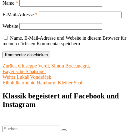
Name
*
E-Mail-Adresse
*
Website
Name, E-Mail-Adresse und Website in diesem Browser für
meinen nächsten Kommentar speichern.
Beitragsnavigation
Vorheriger
Zurück
Giuseppe Verdi, Simon Boccanegra,
Beitrag:
Bayerische Staatsoper
Nächster
Weiter
Lukáš Vondráček,
Beitrag:
Elbphilharmonie Hamburg, Kleiner Saal
Klassik begeistert auf Facebook und
Instagram
Suchen
Suchen
nach: