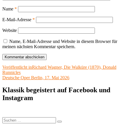
Name
*
E-Mail-Adresse
*
Website
Name, E-Mail-Adresse und Website in diesem Browser für
meinen nächsten Kommentar speichern.
Beitragsnavigation
Veröffentlicht in
Richard Wagner, Die Walküre (1870), Donald
Runnicles
Deutsche Oper Berlin, 17. Mai 2026
Klassik begeistert auf Facebook und
Instagram
Suchen
Suchen
nach: