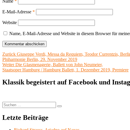
Name
*
E-Mail-Adresse
*
Website
Name, E-Mail-Adresse und Website in diesem Browser für meine
Beitragsnavigation
Vorheriger
Zurück
Giuseppe Verdi, Messa da Requiem, Teodor Currentzis, Berli
Beitrag:
Phiharmonie Berlin, 29. November 2019
Nächster
Weiter
Die Glasmenagerie, Ballett von John Neumeier,
Beitrag:
Staatsoper Hamburg / Hamburg Ballett, 1. Dezember 2019, Premiere
Klassik begeistert auf Facebook und Inst
Suchen
Suchen
nach:
Letzte Beiträge
Richard Strauss, Ariadne auf Naxos