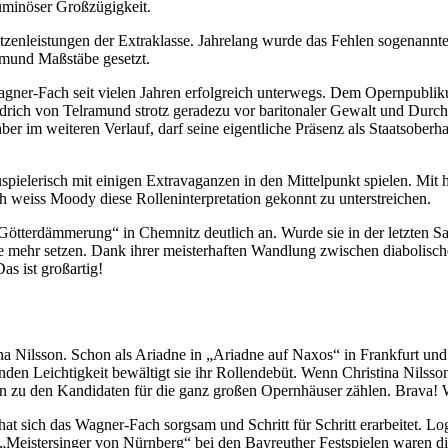
luminöser Großzügigkeit.
zenleistungen der Extraklasse. Jahrelang wurde das Fehlen sogenannt
tmund Maßstäbe gesetzt.
agner-Fach seit vielen Jahren erfolgreich unterwegs. Dem Opernpubliku
edrich von Telramund strotz geradezu vor baritonaler Gewalt und Durc
er im weiteren Verlauf, darf seine eigentliche Präsenz als Staatsoberh
pielerisch mit einigen Extravaganzen in den Mittelpunkt spielen. Mit h
weiss Moody diese Rolleninterpretation gekonnt zu unterstreichen.
tterdämmerung“ in Chemnitz deutlich an. Wurde sie in der letzten Saiso
ehr setzen. Dank ihrer meisterhaften Wandlung zwischen diabolischer,
s ist großartig!
a Nilsson. Schon als Ariadne in „Ariadne auf Naxos“ in Frankfurt und 
enden Leichtigkeit bewältigt sie ihr Rollendebüt. Wenn Christina Nilsson 
n zu den Kandidaten für die ganz großen Opernhäuser zählen. Brava!
 hat sich das Wagner-Fach sorgsam und Schritt für Schritt erarbeitet. L
 „Meistersinger von Nürnberg“ bei den Bayreuther Festspielen waren di