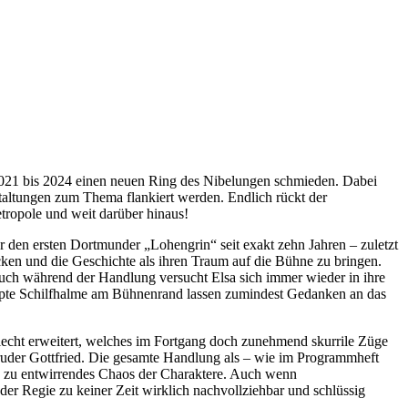
2021 bis 2024 einen neuen Ring des Nibelungen schmieden. Dabei
ltungen zum Thema flankiert werden. Endlich rückt der
tropole und weit darüber hinaus!
den ersten Dortmunder „Lohengrin“ seit exakt zehn Jahren – zuletzt
cken und die Geschichte als ihren Traum auf die Bühne zu bringen.
ch während der Handlung versucht Elsa sich immer wieder in ihre
appte Schilfhalme am Bühnenrand lassen zumindest Gedanken an das
flecht erweitert, welches im Fortgang doch zunehmend skurrile Züge
Bruder Gottfried. Die gesamte Handlung als – wie im Programmheft
ch zu entwirrendes Chaos der Charaktere. Auch wenn
er Regie zu keiner Zeit wirklich nachvollziehbar und schlüssig