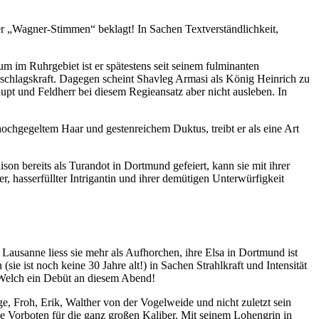
er „Wagner-Stimmen“ beklagt! In Sachen Textverständlichkeit,
m im Ruhrgebiet ist er spätestens seit seinem fulminanten
hschlagskraft. Dagegen scheint Shavleg Armasi als König Heinrich zu
aupt und Feldherr bei diesem Regieansatz aber nicht ausleben. In
ochgegeltem Haar und gestenreichem Duktus, treibt er als eine Art
n bereits als Turandot in Dortmund gefeiert, kann sie mit ihrer
 hasserfüllter Intrigantin und ihrer demütigen Unterwürfigkeit
Lausanne liess sie mehr als Aufhorchen, ihre Elsa in Dortmund ist
(sie ist noch keine 30 Jahre alt!) in Sachen Strahlkraft und Intensität
 Welch ein Debüt an diesem Abend!
oge, Froh, Erik, Walther von der Vogelweide und nicht zuletzt sein
e Vorboten für die ganz großen Kaliber. Mit seinem Lohengrin in