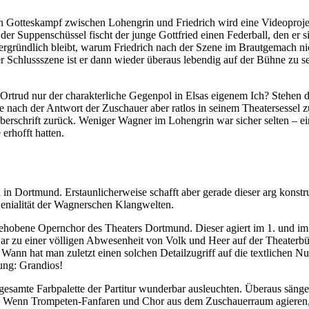
 Gotteskampf zwischen Lohengrin und Friedrich wird eine Videoprojekt
er Suppenschüssel fischt der junge Gottfried einen Federball, den er s
ergründlich bleibt, warum Friedrich nach der Szene im Brautgemach nich
der Schlussszene ist er dann wieder überaus lebendig auf der Bühne z
st Ortrud nur der charakterliche Gegenpol in Elsas eigenem Ich? Stehen
e nach der Antwort der Zuschauer aber ratlos in seinem Theatersesse
erschrift zurück. Weniger Wagner im Lohengrin war sicher selten – ein
erhofft hatten.
 Dortmund. Erstaunlicherweise schafft aber gerade dieser arg konstrui
Genialität der Wagnerschen Klangwelten.
ehobene Opernchor des Theaters Dortmund. Dieser agiert im 1. und im
zwar zu einer völligen Abwesenheit von Volk und Heer auf der Theater
Wann hat man zuletzt einen solchen Detailzugriff auf die textlichen N
ung: Grandios!
samte Farbpalette der Partitur wunderbar ausleuchten. Überaus sängerf
t. Wenn Trompeten-Fanfaren und Chor aus dem Zuschauerraum agieren, 