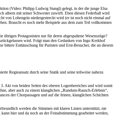
ion (Video: Philipp Ludwig Stangl) gelegt, in der die junge Elsa
ich albern mit seiner Schwester zuwirft. Eben diesen Federball wird
t von Lohengrin niedergestreckt wird (er ist noch nicht einmal auf
u sehen. Braucht es noch mehr Beispiele aus dem zum Teil vollkommen
 die übrigen Protagonisten nur für deren abgespaltene Wesenszüge?
l zurückgelassen wird. Folgt man den Gedanken von Ingo Kerkhof
e bittere Enttäuschung für Puristen und Erst-Besucher, die an diesem
erte Regieansatz durch seine Statik und seine teilweise nahezu
 3. Akt von beiden Seiten des oberen Logenbereiches und wird somit
bühne, aber auch zu einem klanglichen „Rundum-Rausch-Erlebnis“,
uancen der Chorpassagen und auf die feinen, klanglichen Schichten
reundlich werden die Stimmen mit klaren Linien unterstützt, nie
kann hier und da noch an der Feinabstimmung gearbeitet werden,