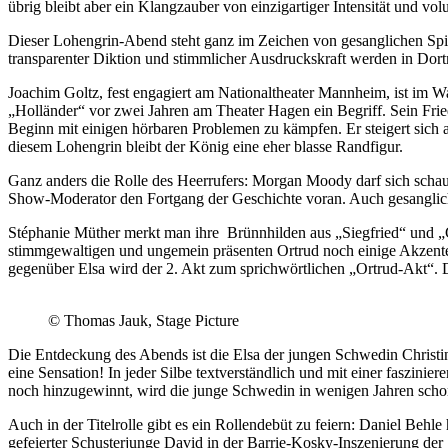
übrig bleibt aber ein Klangzauber von einzigartiger Intensität und vo
Dieser Lohengrin-Abend steht ganz im Zeichen von gesanglichen Spit
transparenter Diktion und stimmlicher Ausdruckskraft werden in Dor
Joachim Goltz, fest engagiert am Nationaltheater Mannheim, ist im W
„Holländer“ vor zwei Jahren am Theater Hagen ein Begriff. Sein Fri
Beginn mit einigen hörbaren Problemen zu kämpfen. Er steigert sich ab
diesem Lohengrin bleibt der König eine eher blasse Randfigur.
Ganz anders die Rolle des Heerrufers: Morgan Moody darf sich schaus
Show-Moderator den Fortgang der Geschichte voran. Auch gesanglich 
Stéphanie Müther merkt man ihre Brünnhilden aus „Siegfried“ und „Gö
stimmgewaltigen und ungemein präsenten Ortrud noch einige Akzente m
gegenüber Elsa wird der 2. Akt zum sprichwörtlichen „Ortrud-Akt“. Da
© Thomas Jauk, Stage Picture
Die Entdeckung des Abends ist die Elsa der jungen Schwedin Christin
eine Sensation! In jeder Silbe textverständlich und mit einer faszinier
noch hinzugewinnt, wird die junge Schwedin in wenigen Jahren scho
Auch in der Titelrolle gibt es ein Rollendebüt zu feiern: Daniel Behle
gefeierter Schusterjunge David in der Barrie-Kosky-Inszenierung der