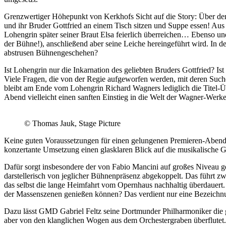
Grenzwertiger Höhepunkt von Kerkhofs Sicht auf die Story: Über den
und ihr Bruder Gottfried an einem Tisch sitzen und Suppe essen! Aus d
Lohengrin später seiner Braut Elsa feierlich überreichen… Ebenso un
der Bühne!), anschließend aber seine Leiche hereingeführt wird. In 
abstrusen Bühnengeschehen?
Ist Lohengrin nur die Inkarnation des geliebten Bruders Gottfried? I
Viele Fragen, die von der Regie aufgeworfen werden, mit deren Such
bleibt am Ende vom Lohengrin Richard Wagners lediglich die Titel-Üb
Abend vielleicht einen sanften Einstieg in die Welt der Wagner-Werke 
© Thomas Jauk, Stage Picture
Keine guten Voraussetzungen für einen gelungenen Premieren-Abend in
konzertante Umsetzung einen glasklaren Blick auf die musikalische 
Dafür sorgt insbesondere der von Fabio Mancini auf großes Niveau g
darstellerisch von jeglicher Bühnenpräsenz abgekoppelt. Das führt 
das selbst die lange Heimfahrt vom Opernhaus nachhaltig überdauert. 
der Massenszenen genießen können? Das verdient nur eine Bezeichn
Dazu lässt GMD Gabriel Feltz seine Dortmunder Philharmoniker die ge
aber von den klanglichen Wogen aus dem Orchestergraben überflute