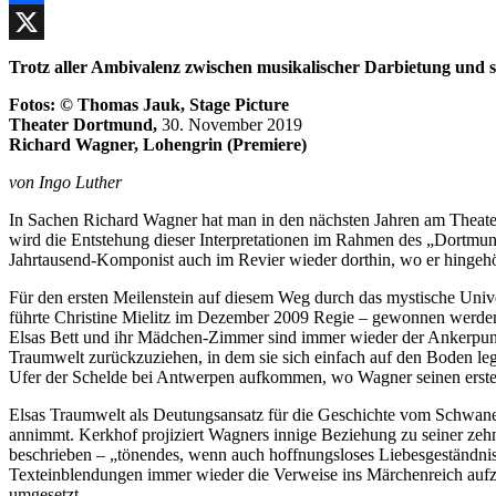
Facebook
X
Trotz aller Ambivalenz zwischen musikalischer Darbietung und 
Fotos: © Thomas Jauk, Stage Picture
Theater Dortmund,
30. November 2019
Richard Wagner, Lohengrin (Premiere)
von Ingo Luther
In Sachen Richard Wagner hat man in den nächsten Jahren am Theat
wird die Entstehung dieser Interpretationen im Rahmen des „Dortm
Jahrtausend-Komponist auch im Revier wieder dorthin, wo er hingehör
Für den ersten Meilenstein auf diesem Weg durch das mystische Univ
führte Christine Mielitz im Dezember 2009 Regie – gewonnen werden. E
Elsas Bett und ihr Mädchen-Zimmer sind immer wieder der Ankerpunk
Traumwelt zurückzuziehen, in dem sie sich einfach auf den Boden le
Ufer der Schelde bei Antwerpen aufkommen, wo Wagner seinen ersten
Elsas Traumwelt als Deutungsansatz für die Geschichte vom Schwanenr
annimmt. Kerkhof projiziert Wagners innige Beziehung zu seiner zeh
beschrieben – „tönendes, wenn auch hoffnungsloses Liebesgeständnis
Texteinblendungen immer wieder die Verweise ins Märchenreich aufzuz
umgesetzt.