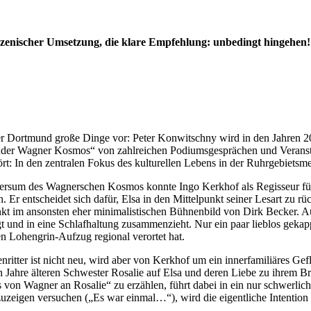
szenischer Umsetzung, die klare Empfehlung: unbedingt hingehen!
er Dortmund große Dinge vor: Peter Konwitschny wird in den Jahren 
under Wagner Kosmos“ von zahlreichen Podiumsgesprächen und Veransta
t: In den zentralen Fokus des kulturellen Lebens in der Ruhrgebietsme
ersum des Wagnerschen Kosmos konnte Ingo Kerkhof als Regisseur für 
r entscheidet sich dafür, Elsa in den Mittelpunkt seiner Lesart zu rü
t im ansonsten eher minimalistischen Bühnenbild von Dirk Becker. Au
gt und in eine Schlafhaltung zusammenzieht. Nur ein paar lieblos gek
 Lohengrin-Aufzug regional verortet hat.
itter ist nicht neu, wird aber von Kerkhof um ein innerfamiliäres Ge
n Jahre älteren Schwester Rosalie auf Elsa und deren Liebe zu ihrem 
 von Wagner an Rosalie“ zu erzählen, führt dabei in ein nur schwerli
eigen versuchen („Es war einmal…“), wird die eigentliche Intention d