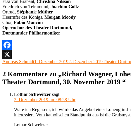
Elsa von Brabant,
Christina Nilsson
Friedrich von Telramund,
Joachim Goltz
Ortrud,
Stéphanie Müther
Heerrufer des Königs,
Morgan Moody
Chor,
Fabio Mancini
Opernchor des Theater Dortmund,
Dortmunder Philharmoniker
Facebook
Autor
Veröffentlicht
Kategorien
Andreas Schmidt
1. Dezember 2019
2. Dezember 2019
Theater Dortm
X
am
2 Kommentare zu „Richard Wagner, Lohen
Theater Dortmund, 30. November 2019 “
Lothar Schweitzer
sagt:
2. Dezember 2019 um 08:58 Uhr
Wäre ich Regisseur, ich würde das Angebot einer Lohengrin-In
interessiert. Vom katholischen Standpunkt aus ist die Gralsmysti
Lothar Schweitzer