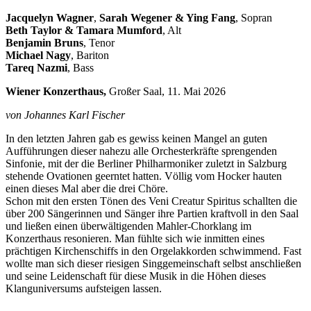
Jacquelyn Wagner
,
Sarah Wegener & Ying Fang
, Sopran
Beth Taylor & Tamara Mumford
, Alt
Benjamin Bruns
, Tenor
Michael Nagy
, Bariton
Tareq Nazmi
, Bass
Wiener Konzerthaus,
Großer Saal, 11. Mai 2026
von Johannes Karl Fischer
In den letzten Jahren gab es gewiss keinen Mangel an guten
Aufführungen dieser nahezu alle Orchesterkräfte sprengenden
Sinfonie, mit der die Berliner Philharmoniker zuletzt in Salzburg
stehende Ovationen geerntet hatten. Völlig vom Hocker hauten
einen dieses Mal aber die drei Chöre.
Schon mit den ersten Tönen des Veni Creatur Spiritus schallten die
über 200 Sängerinnen und Sänger ihre Partien kraftvoll in den Saal
und ließen einen überwältigenden Mahler-Chorklang im
Konzerthaus resonieren. Man fühlte sich wie inmitten eines
prächtigen Kirchenschiffs in den Orgelakkorden schwimmend. Fast
wollte man sich dieser riesigen Singgemeinschaft selbst anschließen
und seine Leidenschaft für diese Musik in die Höhen dieses
Klanguniversums aufsteigen lassen.