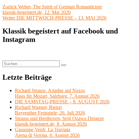
Beitragsnavigation
Vorheriger
Zurück
Weber, The Spirit of German Romanticism
Beitrag:
klassik-begeistert.de, 12. Mai 2026
Nächster
Weiter
DIE MITTWOCH-PRESSE – 13. MAI 2026
Beitrag:
Klassik begeistert auf Facebook und
Instagram
Suchen
Suchen
nach:
Letzte Beiträge
Richard Strauss, Ariadne auf Naxos
Haus für Mozart, Salzburg, 7. August 2026
DIE SAMSTAG-PRESSE – 8. AUGUST 2026
Richard Wagner, Rienzi
Bayreuther Festspiele, 26. Juli 2026
Strauss und Beethoven, Seiji Ozawa Dirigent
klassik-begeistert.de, 8. August 2026
Giuseppe Verdi, La Traviata
Arena di Verona, 6. August 2026