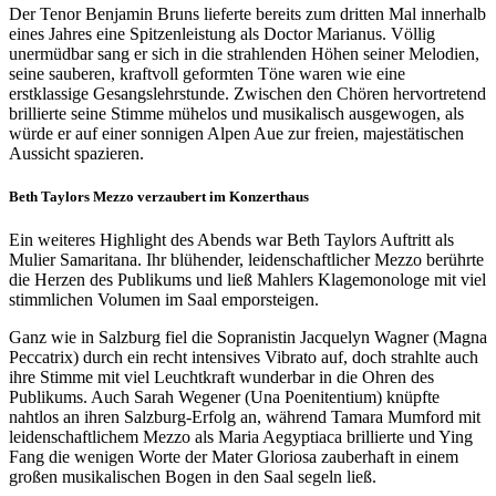
Der Tenor Benjamin Bruns lieferte bereits zum dritten Mal innerhalb
eines Jahres eine Spitzenleistung als Doctor Marianus. Völlig
unermüdbar sang er sich in die strahlenden Höhen seiner Melodien,
seine sauberen, kraftvoll geformten Töne waren wie eine
erstklassige Gesangslehrstunde. Zwischen den Chören hervortretend
brillierte seine Stimme mühelos und musikalisch ausgewogen, als
würde er auf einer sonnigen Alpen Aue zur freien, majestätischen
Aussicht spazieren.
Beth Taylors Mezzo verzaubert im Konzerthaus
Ein weiteres Highlight des Abends war Beth Taylors Auftritt als
Mulier Samaritana. Ihr blühender, leidenschaftlicher Mezzo berührte
die Herzen des Publikums und ließ Mahlers Klagemonologe mit viel
stimmlichen Volumen im Saal emporsteigen.
Ganz wie in Salzburg fiel die Sopranistin Jacquelyn Wagner (Magna
Peccatrix) durch ein recht intensives Vibrato auf, doch strahlte auch
ihre Stimme mit viel Leuchtkraft wunderbar in die Ohren des
Publikums. Auch Sarah Wegener (Una Poenitentium) knüpfte
nahtlos an ihren Salzburg-Erfolg an, während Tamara Mumford mit
leidenschaftlichem Mezzo als Maria Aegyptiaca brillierte und Ying
Fang die wenigen Worte der Mater Gloriosa zauberhaft in einem
großen musikalischen Bogen in den Saal segeln ließ.