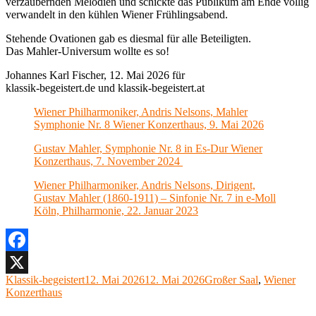
verzaubernden Melodien und schickte das Publikum am Ende völlig
verwandelt in den kühlen Wiener Frühlingsabend.
Stehende Ovationen gab es diesmal für alle Beteiligten.
Das Mahler-Universum wollte es so!
Johannes Karl Fischer, 12. Mai 2026 für
klassik-begeistert.de und klassik-begeistert.at
Wiener Philharmoniker, Andris Nelsons, Mahler
Symphonie Nr. 8 Wiener Konzerthaus, 9. Mai 2026
Gustav Mahler, Symphonie Nr. 8 in Es-Dur Wiener
Konzerthaus, 7. November 2024
Wiener Philharmoniker, Andris Nelsons, Dirigent,
Gustav Mahler (1860-1911) – Sinfonie Nr. 7 in e-Moll
Köln, Philharmonie, 22. Januar 2023
Facebook
Autor
Veröffentlicht
Kategorien
Klassik-begeistert
12. Mai 2026
12. Mai 2026
Großer Saal
,
Wiener
X
am
Konzerthaus