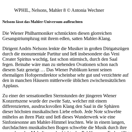
WPHIL, Nelsons, Mahler 8 © Antonia Wechner
Nelsons lässt das Mahler-Universum aufleuchten
Die Wiener Philharmoniker schmückten diesen glorreichen
Gesangstriumphzug mit ihrem edlen, satten Mahler-Klang.
Dirigent Andris Nelsons lenkte die Musiker in großen Dirigatszügen
durch die monumentale Partitur und ließ insbesondere das Veni
Creater Spiritus wuchtig, fast schon stürmisch, durch den Saal
fegen. Beinahe wäre man zu stehenden Ovationen schon nach
diesem Satz geneigt … Das Wiener Publikum kennt seinen
ehemaligen Hofoperndirektor scheinbar sehr gut und verzichtete auf
den in manchen Häusern mittlerweile üblichen zwischensätzlichen
Applaus.
Zu einer der sensationellen Sternstunden der jüngeren Wiener
Konzertszene wurde der zweite Satz, welcher mit einem
differenzierten, ausdrucksvollen Klang den Saal in die Sphären
dieser höchsten musikalischen Liebe erhob. Jede Note schwebte
mühelos an ihren Platz und ließ dieses Wunderwerk wie eine
Sinfoniesonne am Mahler-Himmel leuchten. Wie in einem langen,
durchdachten musikalischen Bogen schwebte die Musik durch ihre