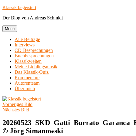
Zum
Klassik begeistert
Inhalt
Der Blog von Andreas Schmidt
springen
Menü
Alle Beiträge
Interviews
CD-Besprechungen
Buchbesprechungen
Klassikwelten
Meine Lieblingsmusik
Das Klassik-Quiz
Kommentare
Autorenteam
Über mich
Vorheriges Bild
Nächstes Bild
20260523_SKD_Gatti_Burrato_Garanca_B
© Jörg Simanowski