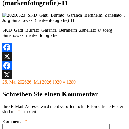
(markenfotografie)-11
SKD_Gatti_Burrato_Garanca_Bernheim_Zanellato-©-Joerg-
Simanowski-markenfotografie
Facebook
X
Facebook
Veröffentlicht
Originalgröße
26. Mai 2026
26. Mai 2026
1920 × 1280
X
am
Schreiben Sie einen Kommentar
Ihre E-Mail-Adresse wird nicht veröffentlicht.
Erforderliche Felder
sind mit
*
markiert
Kommentar
*