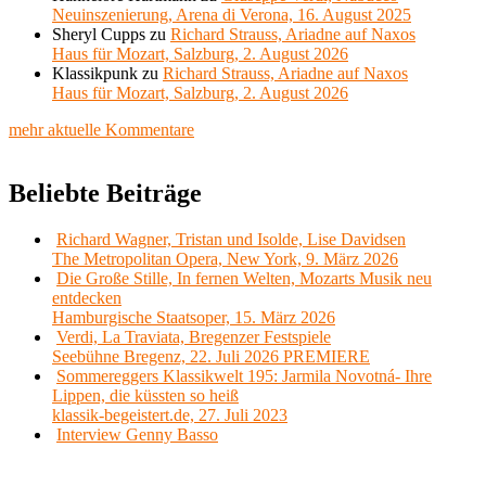
Neuinszenierung, Arena di Verona, 16. August 2025
Sheryl Cupps
zu
Richard Strauss, Ariadne auf Naxos
Haus für Mozart, Salzburg, 2. August 2026
Klassikpunk
zu
Richard Strauss, Ariadne auf Naxos
Haus für Mozart, Salzburg, 2. August 2026
mehr aktuelle Kommentare
Beliebte Beiträge
Richard Wagner, Tristan und Isolde, Lise Davidsen
The Metropolitan Opera, New York, 9. März 2026
Die Große Stille, In fernen Welten, Mozarts Musik neu
entdecken
Hamburgische Staatsoper, 15. März 2026
Verdi, La Traviata, Bregenzer Festspiele
Seebühne Bregenz, 22. Juli 2026 PREMIERE
Sommereggers Klassikwelt 195: Jarmila Novotná- Ihre
Lippen, die küssten so heiß
klassik-begeistert.de, 27. Juli 2023
Interview Genny Basso