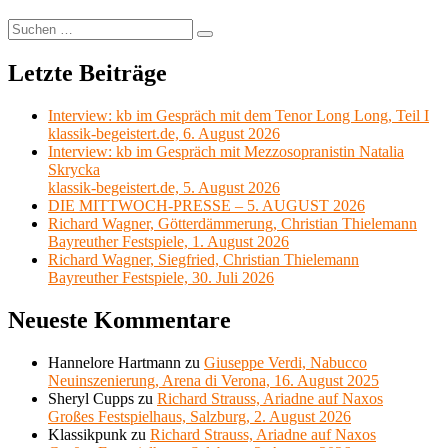
Suchen
Suchen
nach:
Letzte Beiträge
Interview: kb im Gespräch mit dem Tenor Long Long, Teil I
klassik-begeistert.de, 6. August 2026
Interview: kb im Gespräch mit Mezzosopranistin Natalia
Skrycka
klassik-begeistert.de, 5. August 2026
DIE MITTWOCH-PRESSE – 5. AUGUST 2026
Richard Wagner, Götterdämmerung, Christian Thielemann
Bayreuther Festspiele, 1. August 2026
Richard Wagner, Siegfried, Christian Thielemann
Bayreuther Festspiele, 30. Juli 2026
Neueste Kommentare
Hannelore Hartmann
zu
Giuseppe Verdi, Nabucco
Neuinszenierung, Arena di Verona, 16. August 2025
Sheryl Cupps
zu
Richard Strauss, Ariadne auf Naxos
Großes Festspielhaus, Salzburg, 2. August 2026
Klassikpunk
zu
Richard Strauss, Ariadne auf Naxos