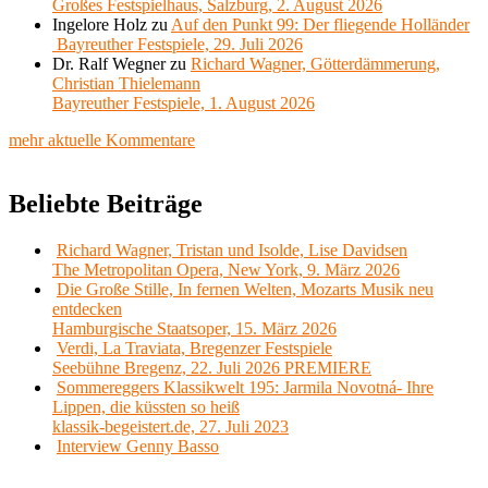
Großes Festspielhaus, Salzburg, 2. August 2026
Ingelore Holz
zu
Auf den Punkt 99: Der fliegende Holländer
Bayreuther Festspiele, 29. Juli 2026
Dr. Ralf Wegner
zu
Richard Wagner, Götterdämmerung,
Christian Thielemann
Bayreuther Festspiele, 1. August 2026
mehr aktuelle Kommentare
Beliebte Beiträge
Richard Wagner, Tristan und Isolde, Lise Davidsen
The Metropolitan Opera, New York, 9. März 2026
Die Große Stille, In fernen Welten, Mozarts Musik neu
entdecken
Hamburgische Staatsoper, 15. März 2026
Verdi, La Traviata, Bregenzer Festspiele
Seebühne Bregenz, 22. Juli 2026 PREMIERE
Sommereggers Klassikwelt 195: Jarmila Novotná- Ihre
Lippen, die küssten so heiß
klassik-begeistert.de, 27. Juli 2023
Interview Genny Basso