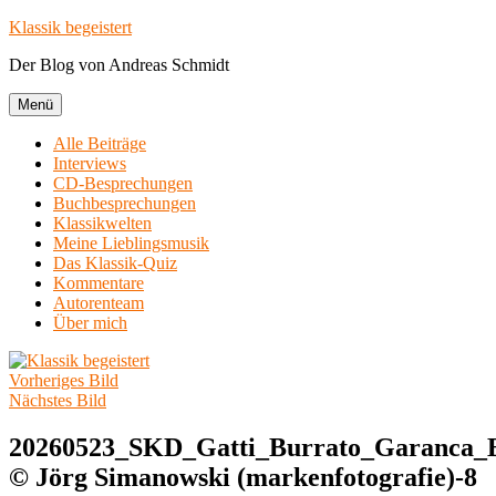
Zum
Klassik begeistert
Inhalt
Der Blog von Andreas Schmidt
springen
Menü
Alle Beiträge
Interviews
CD-Besprechungen
Buchbesprechungen
Klassikwelten
Meine Lieblingsmusik
Das Klassik-Quiz
Kommentare
Autorenteam
Über mich
Vorheriges Bild
Nächstes Bild
20260523_SKD_Gatti_Burrato_Garanca_B
© Jörg Simanowski (markenfotografie)-8