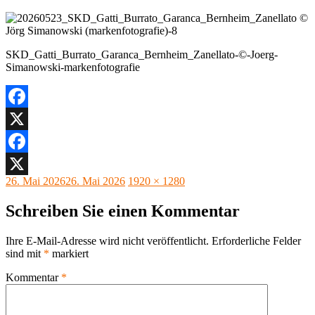
SKD_Gatti_Burrato_Garanca_Bernheim_Zanellato-©-Joerg-
Simanowski-markenfotografie
Facebook
X
Facebook
Veröffentlicht
Originalgröße
26. Mai 2026
26. Mai 2026
1920 × 1280
X
am
Schreiben Sie einen Kommentar
Ihre E-Mail-Adresse wird nicht veröffentlicht.
Erforderliche Felder
sind mit
*
markiert
Kommentar
*