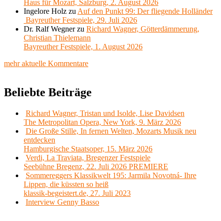
Haus für Mozart, Salzburg, 2. August 2026
Ingelore Holz
zu
Auf den Punkt 99: Der fliegende Holländer
Bayreuther Festspiele, 29. Juli 2026
Dr. Ralf Wegner
zu
Richard Wagner, Götterdämmerung,
Christian Thielemann
Bayreuther Festspiele, 1. August 2026
mehr aktuelle Kommentare
Beliebte Beiträge
Richard Wagner, Tristan und Isolde, Lise Davidsen
The Metropolitan Opera, New York, 9. März 2026
Die Große Stille, In fernen Welten, Mozarts Musik neu
entdecken
Hamburgische Staatsoper, 15. März 2026
Verdi, La Traviata, Bregenzer Festspiele
Seebühne Bregenz, 22. Juli 2026 PREMIERE
Sommereggers Klassikwelt 195: Jarmila Novotná- Ihre
Lippen, die küssten so heiß
klassik-begeistert.de, 27. Juli 2023
Interview Genny Basso