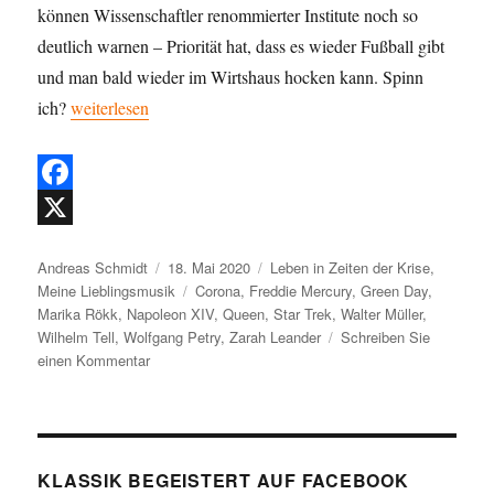
können Wissenschaftler renommierter Institute noch so
deutlich warnen – Priorität hat, dass es wieder Fußball gibt
und man bald wieder im Wirtshaus hocken kann. Spinn
„Meine Lieblingsmusik 31: Zeitgemäße Musik – der Soundt
ich?
weiterlesen
F
a
X
Autor
Veröffentlicht
Kategorien
Andreas Schmidt
18. Mai 2020
Leben in Zeiten der Krise
,
c
am
Schlagwörter
Meine Lieblingsmusik
Corona
,
Freddie Mercury
,
Green Day
,
e
Marika Rökk
,
Napoleon XIV
,
Queen
,
Star Trek
,
Walter Müller
,
Wilhelm Tell
,
Wolfgang Petry
,
Zarah Leander
Schreiben Sie
b
zu
einen Kommentar
o
Meine
Lieblingsmusik
o
31:
Zeitgemäße
k
Musik
KLASSIK BEGEISTERT AUF FACEBOOK