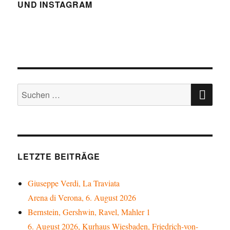
–
UND INSTAGRAM
der
Soundtrack
zur
Krise
(III):
WAHNSINN!
SU
Suchen
nach:
LETZTE BEITRÄGE
Giuseppe Verdi, La Traviata
Arena di Verona, 6. August 2026
Bernstein, Gershwin, Ravel, Mahler 1
6. August 2026, Kurhaus Wiesbaden, Friedrich-von-