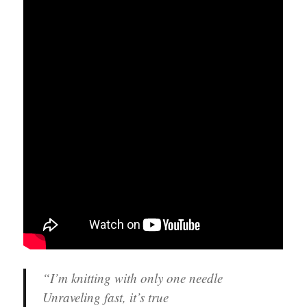
“I’m knitting with only one needle
Unraveling fast, it’s true