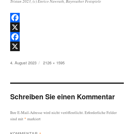
Tristan 2023, (c) Enrico Nawrath, Bayreuther Festspiele
F
a
X
c
F
e
a
X
Veröffentlicht
Originalgröße
4. August 2023
2126 × 1595
b
c
am
o
e
o
b
k
o
Schreiben Sie einen Kommentar
o
Ihre E-Mail-Adresse wird nicht veröffentlicht.
Erforderliche Felder
k
sind mit
*
markiert
KOMMENTAR
*