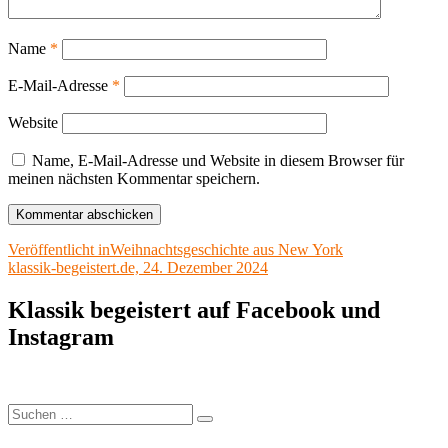
Name
*
E-Mail-Adresse
*
Website
Name, E-Mail-Adresse und Website in diesem Browser für
meinen nächsten Kommentar speichern.
Beitragsnavigation
Veröffentlicht in
Weihnachtsgeschichte aus New York
klassik-begeistert.de, 24. Dezember 2024
Klassik begeistert auf Facebook und
Instagram
Suchen
Suchen
nach: