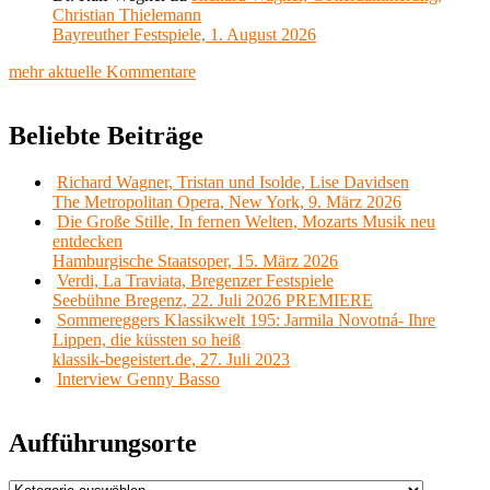
Christian Thielemann
Bayreuther Festspiele, 1. August 2026
mehr aktuelle Kommentare
Beliebte Beiträge
Richard Wagner, Tristan und Isolde, Lise Davidsen
The Metropolitan Opera, New York, 9. März 2026
Die Große Stille, In fernen Welten, Mozarts Musik neu
entdecken
Hamburgische Staatsoper, 15. März 2026
Verdi, La Traviata, Bregenzer Festspiele
Seebühne Bregenz, 22. Juli 2026 PREMIERE
Sommereggers Klassikwelt 195: Jarmila Novotná- Ihre
Lippen, die küssten so heiß
klassik-begeistert.de, 27. Juli 2023
Interview Genny Basso
Aufführungsorte
Aufführungsorte