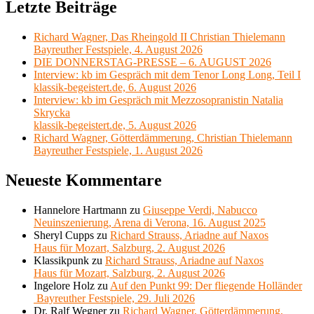
Letzte Beiträge
Richard Wagner, Das Rheingold II Christian Thielemann
Bayreuther Festspiele, 4. August 2026
DIE DONNERSTAG-PRESSE – 6. AUGUST 2026
Interview: kb im Gespräch mit dem Tenor Long Long, Teil I
klassik-begeistert.de, 6. August 2026
Interview: kb im Gespräch mit Mezzosopranistin Natalia
Skrycka
klassik-begeistert.de, 5. August 2026
Richard Wagner, Götterdämmerung, Christian Thielemann
Bayreuther Festspiele, 1. August 2026
Neueste Kommentare
Hannelore Hartmann
zu
Giuseppe Verdi, Nabucco
Neuinszenierung, Arena di Verona, 16. August 2025
Sheryl Cupps
zu
Richard Strauss, Ariadne auf Naxos
Haus für Mozart, Salzburg, 2. August 2026
Klassikpunk
zu
Richard Strauss, Ariadne auf Naxos
Haus für Mozart, Salzburg, 2. August 2026
Ingelore Holz
zu
Auf den Punkt 99: Der fliegende Holländer
Bayreuther Festspiele, 29. Juli 2026
Dr. Ralf Wegner
zu
Richard Wagner, Götterdämmerung,