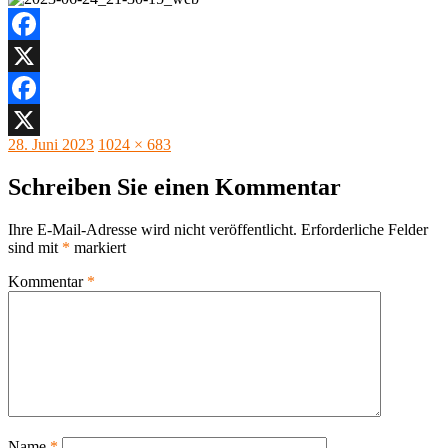
Facebook
X
Facebook
Veröffentlicht
Originalgröße
28. Juni 2023
1024 × 683
X
am
Schreiben Sie einen Kommentar
Ihre E-Mail-Adresse wird nicht veröffentlicht.
Erforderliche Felder
sind mit
*
markiert
Kommentar
*
Name
*