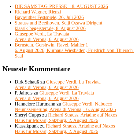
DIE SAMSTAG-PRESSE – 8. AUGUST 2026
Richard Wagner, Rienzi
Bayreuther Festspiele, 26. Juli 2026
Strauss und Beethoven, Seiji Ozawa Dirigent
klassik-begeistert.de, 8. August 2026
Giuseppe Verdi, La Traviata
Arena di Verona, 6. August 2026
Bernstein, Gershwin, Ravel, Mahler 1
6. August 2026, Kurhaus Wiesbaden, Friedrich-von-Thiersch-
Saal
Neueste Kommentare
Dirk Schauß
zu
Giuseppe Verdi, La Traviata
Arena di Verona, 6. August 2026
P. Jahreis
zu
Giuseppe Verdi, La Traviata
Arena di Verona, 6. August 2026
Hannelore Hartmann
zu
Giuseppe Verdi, Nabucco
Neuinszenierung, Arena di Verona, 16. August 2025
Sheryl Cupps
zu
Richard Strauss, Ariadne auf Naxos
Haus für Mozart, Salzburg, 2. August 2026
Klassikpunk
zu
Richard Strauss, Ariadne auf Naxos
Haus für Mozart, Salzburg, 2. August 2026