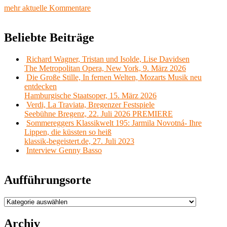
mehr aktuelle Kommentare
Beliebte Beiträge
Richard Wagner, Tristan und Isolde, Lise Davidsen
The Metropolitan Opera, New York, 9. März 2026
Die Große Stille, In fernen Welten, Mozarts Musik neu
entdecken
Hamburgische Staatsoper, 15. März 2026
Verdi, La Traviata, Bregenzer Festspiele
Seebühne Bregenz, 22. Juli 2026 PREMIERE
Sommereggers Klassikwelt 195: Jarmila Novotná- Ihre
Lippen, die küssten so heiß
klassik-begeistert.de, 27. Juli 2023
Interview Genny Basso
Aufführungsorte
Aufführungsorte
Archiv