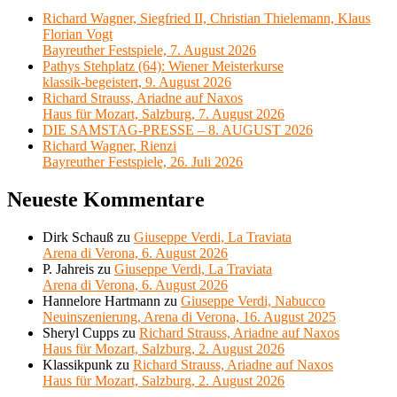
Richard Wagner, Siegfried II, Christian Thielemann, Klaus
Florian Vogt
Bayreuther Festspiele, 7. August 2026
Pathys Stehplatz (64): Wiener Meisterkurse
klassik-begeistert, 9. August 2026
Richard Strauss, Ariadne auf Naxos
Haus für Mozart, Salzburg, 7. August 2026
DIE SAMSTAG-PRESSE – 8. AUGUST 2026
Richard Wagner, Rienzi
Bayreuther Festspiele, 26. Juli 2026
Neueste Kommentare
Dirk Schauß
zu
Giuseppe Verdi, La Traviata
Arena di Verona, 6. August 2026
P. Jahreis
zu
Giuseppe Verdi, La Traviata
Arena di Verona, 6. August 2026
Hannelore Hartmann
zu
Giuseppe Verdi, Nabucco
Neuinszenierung, Arena di Verona, 16. August 2025
Sheryl Cupps
zu
Richard Strauss, Ariadne auf Naxos
Haus für Mozart, Salzburg, 2. August 2026
Klassikpunk
zu
Richard Strauss, Ariadne auf Naxos
Haus für Mozart, Salzburg, 2. August 2026