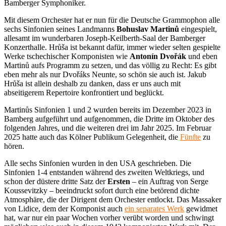
Bamberger Symphoniker.
Mit diesem Orchester hat er nun für die Deutsche Grammophon alle
sechs Sinfonien seines Landmanns
Bohuslav Martinů
eingespielt,
allesamt im wunderbaren Joseph-Keilberth-Saal der Bamberger
Konzerthalle. Hrůša ist bekannt dafür, immer wieder selten gespielte
Werke tschechischer Komponisten wie
Antonín
Dvořák
und eben
Martinů aufs Programm zu setzen, und das völlig zu Recht: Es gibt
eben mehr als nur Dvořáks Neunte, so schön sie auch ist. Jakub
Hrůša ist allein deshalb zu danken, dass er uns auch mit
abseitigerem Repertoire konfrontiert und beglückt.
Martinůs Sinfonien 1 und 2 wurden bereits im Dezember 2023 in
Bamberg aufgeführt und aufgenommen, die Dritte im Oktober des
folgenden Jahres, und die weiteren drei im Jahr 2025. Im Februar
2025 hatte auch das Kölner Publikum Gelegenheit, die
Fünfte
zu
hören.
Alle sechs Sinfonien wurden in den USA geschrieben. Die
Sinfonien 1-4 entstanden während des zweiten Weltkriegs, und
schon der düstere dritte Satz der
Ersten
– ein Auftrag von Serge
Koussevitzky – beeindruckt sofort durch eine betörend dichte
Atmosphäre, die der Dirigent dem Orchester entlockt. Das Massaker
von Lidice, dem der Komponist auch
ein separates Werk
gewidmet
hat, war nur ein paar Wochen vorher verübt worden und schwingt