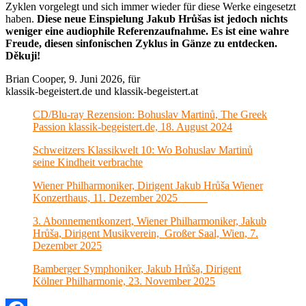
Zyklen vorgelegt und sich immer wieder für diese Werke eingesetzt
haben.
Diese neue Einspielung
Jakub Hrůšas
ist jedoch nichts
weniger eine audiophile Referenzaufnahme. Es ist eine wahre
Freude, diesen sinfonischen Zyklus in Gänze zu entdecken.
Děkuji!
Brian Cooper, 9. Juni 2026, für
klassik-begeistert.de und klassik-begeistert.at
CD/Blu-ray Rezension: Bohuslav Martinů, The Greek
Passion klassik-begeistert.de, 18. August 2024
Schweitzers Klassikwelt 10: Wo Bohuslav Martinů
seine Kindheit verbrachte
Wiener Philharmoniker, Dirigent Jakub Hrůša Wiener
Konzerthaus, 11. Dezember 2025
3. Abonnementkonzert, Wiener Philharmoniker, Jakub
Hrůša, Dirigent Musikverein, Großer Saal, Wien, 7.
Dezember 2025
Bamberger Symphoniker, Jakub Hrůša, Dirigent
Kölner Philharmonie, 23. November 2025