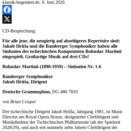
Facebook
X
CD-Besprechung:
Für alle jene, die neugierig auf abseitigeres Repertoire sind:
Jakub
Hrůša
und die Bamberger Symphoniker
haben
alle
Sinfonien des tschechischen Komponisten Bohuslav Martinů
eingespielt
. Großartige Musik auf drei CDs!
B
ohuslav Martinů
(1890-1959) – Sinfonien Nr. 1-6
Bamberger Symphoniker
Jakub
Hrůša
, Dirigent
Deutsche Grammophon,
DG 486 7810
von Brian Cooper
Der tschechische Dirigent Jakub Hrůša, Jahrgang 1981, ist Music
Director am Royal Opera House, designierter Chefdirigent und
Musikdirektor der Tschechischen Philharmonie (ab der Spielzeit
2028/29), und auch seit nunmehr zehn Jahren Chefdirigent der