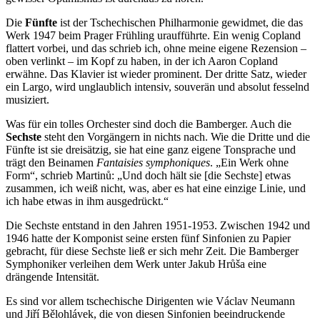
Die
Fünfte
ist der Tschechischen Philharmonie gewidmet, die das
Werk 1947 beim Prager Frühling uraufführte. Ein wenig Copland
flattert vorbei, und das schrieb ich, ohne meine eigene Rezension –
oben verlinkt – im Kopf zu haben, in der ich Aaron Copland
erwähne. Das Klavier ist wieder prominent. Der dritte Satz, wieder
ein Largo, wird unglaublich intensiv, souverän und absolut fesselnd
musiziert.
Was für ein tolles Orchester sind doch die Bamberger. Auch die
Sechste
steht den Vorgängern in nichts nach. Wie die Dritte und die
Fünfte ist sie dreisätzig, sie hat eine ganz eigene Tonsprache und
trägt den Beinamen
Fantaisies symphoniques
. „Ein Werk ohne
Form“, schrieb Martinů: „Und doch hält sie [die Sechste] etwas
zusammen, ich weiß nicht, was, aber es hat eine einzige Linie, und
ich habe etwas in ihm ausgedrückt.“
Die Sechste entstand in den Jahren 1951-1953. Zwischen 1942 und
1946 hatte der Komponist seine ersten fünf Sinfonien zu Papier
gebracht, für diese Sechste ließ er sich mehr Zeit. Die Bamberger
Symphoniker verleihen dem Werk unter Jakub Hrůša eine
drängende Intensität.
Es sind vor allem tschechische Dirigenten wie Václav Neumann
und Jiří Bělohlávek, die von diesen Sinfonien beeindruckende