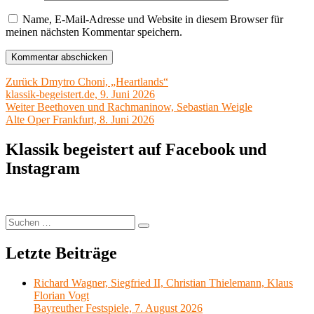
Name, E-Mail-Adresse und Website in diesem Browser für
meinen nächsten Kommentar speichern.
Beitragsnavigation
Vorheriger
Zurück
Dmytro Choni, „Heartlands“
Beitrag:
klassik-begeistert.de, 9. Juni 2026
Nächster
Weiter
Beethoven und Rachmaninow, Sebastian Weigle
Beitrag:
Alte Oper Frankfurt, 8. Juni 2026
Klassik begeistert auf Facebook und
Instagram
Suchen
Suchen
nach:
Letzte Beiträge
Richard Wagner, Siegfried II, Christian Thielemann, Klaus
Florian Vogt
Bayreuther Festspiele, 7. August 2026