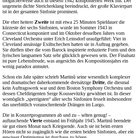
möglicherweise auch in diesem 1942 komponierten Werk mit. Der
ungemein dichte Streicherklang beeindruckt, der große Klavierpart
ist in der gesamten Sinfonie prominent.
Die eher heitere
Zweite
ist mit etwa 25 Minuten Spieldauer die
kürzeste der sechs Sinfonien, wurde im Sommer 1943 in
Connecticut komponiert und im Oktober desselben Jahres vom
Cleveland Orchestra unter Erich Leinsdorf uraufgeführt: Vier in
Cleveland ansässige Exiltschechen hatten sie in Auftrag gegeben.
Sie dürften über die vom Barock inspirierte reduzierte Form und den
lyrischen langsamen Satz sehr glücklich gewesen sein. Der Finalsatz
ist pure Lebensfreude, was angesichts des Kompositionsjahrs ein
wenig paradox anmutet.
Schon ein Jahr später schrieb Martinů seine wesentlich komplexer
und dramatischer daherkommende dreisätzige
Dritte
, die diesmal
kein Auftragswerk war und dem Boston Symphony Orchestra und
dessen Chefdirigenten Serge Koussevitzky gewidmet ist. In dieser
womöglich „sperrigsten“ aller sechs Sinfonien fesselt insbesondere
das unerbittlich voranschreitende Drängen im Largo.
Die in Konzertprogrammen ab und zu – selten genug! –
auftauchende
Vierte
entstand im Frühjahr 1945. Martinů beendete
sie gut einen Monat nach Kriegsende. Auch sie ist beim ersten
Hören nicht so zugänglich wie die ersten beiden Sinfonien, aber ein
gewisser Optimismus ist durchaus zu hören.