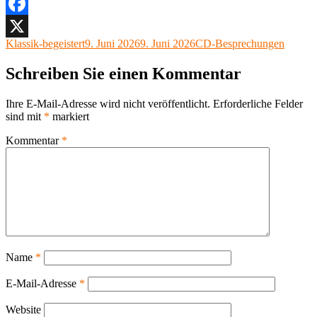
Facebook
Autor
Veröffentlicht
Kategorien
Klassik-begeistert
9. Juni 2026
9. Juni 2026
CD-Besprechungen
X
am
Schreiben Sie einen Kommentar
Ihre E-Mail-Adresse wird nicht veröffentlicht.
Erforderliche Felder
sind mit
*
markiert
Kommentar
*
Name
*
E-Mail-Adresse
*
Website