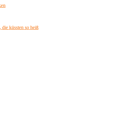
ken
 die küssten so heiß