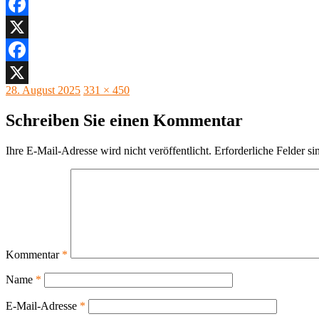
Facebook
X
Facebook
Veröffentlicht
Originalgröße
28. August 2025
331 × 450
X
am
Schreiben Sie einen Kommentar
Ihre E-Mail-Adresse wird nicht veröffentlicht.
Erforderliche Felder si
Kommentar
*
Name
*
E-Mail-Adresse
*