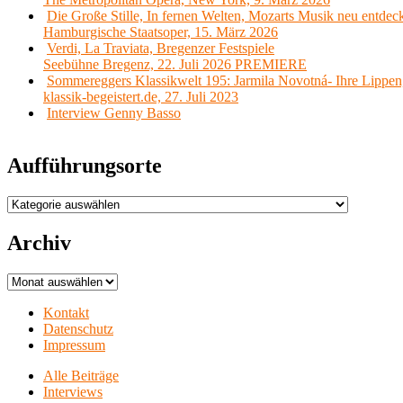
Die Große Stille, In fernen Welten, Mozarts Musik neu entdec
Hamburgische Staatsoper, 15. März 2026
Verdi, La Traviata, Bregenzer Festspiele
Seebühne Bregenz, 22. Juli 2026 PREMIERE
Sommereggers Klassikwelt 195: Jarmila Novotná- Ihre Lippen,
klassik-begeistert.de, 27. Juli 2023
Interview Genny Basso
Aufführungsorte
Aufführungsorte
Archiv
Archiv
Kontakt
Datenschutz
Impressum
Alle Beiträge
Interviews