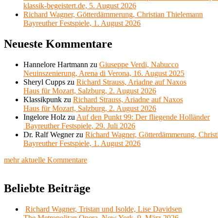
klassik-begeistert.de, 5. August 2026
Richard Wagner, Götterdämmerung, Christian Thielemann
Bayreuther Festspiele, 1. August 2026
Neueste Kommentare
Hannelore Hartmann
zu
Giuseppe Verdi, Nabucco
Neuinszenierung, Arena di Verona, 16. August 2025
Sheryl Cupps
zu
Richard Strauss, Ariadne auf Naxos
Haus für Mozart, Salzburg, 2. August 2026
Klassikpunk
zu
Richard Strauss, Ariadne auf Naxos
Haus für Mozart, Salzburg, 2. August 2026
Ingelore Holz
zu
Auf den Punkt 99: Der fliegende Holländer
Bayreuther Festspiele, 29. Juli 2026
Dr. Ralf Wegner
zu
Richard Wagner, Götterdämmerung, Christ
Bayreuther Festspiele, 1. August 2026
mehr aktuelle Kommentare
Beliebte Beiträge
Richard Wagner, Tristan und Isolde, Lise Davidsen
The Metropolitan Opera, New York, 9. März 2026