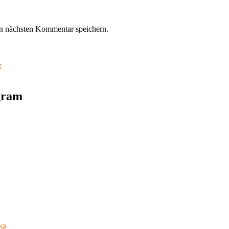
n nächsten Kommentar speichern.
e
agram
ka