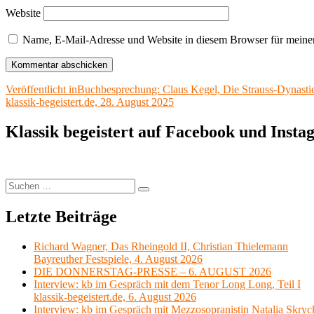
Website
Name, E-Mail-Adresse und Website in diesem Browser für meine
Beitragsnavigation
Veröffentlicht in
Buchbesprechung: Claus Kegel, Die Strauss-Dynasti
klassik-begeistert.de, 28. August 2025
Klassik begeistert auf Facebook und Inst
Suchen
Suchen
nach:
Letzte Beiträge
Richard Wagner, Das Rheingold II, Christian Thielemann
Bayreuther Festspiele, 4. August 2026
DIE DONNERSTAG-PRESSE – 6. AUGUST 2026
Interview: kb im Gespräch mit dem Tenor Long Long, Teil I
klassik-begeistert.de, 6. August 2026
Interview: kb im Gespräch mit Mezzosopranistin Natalia Skryc