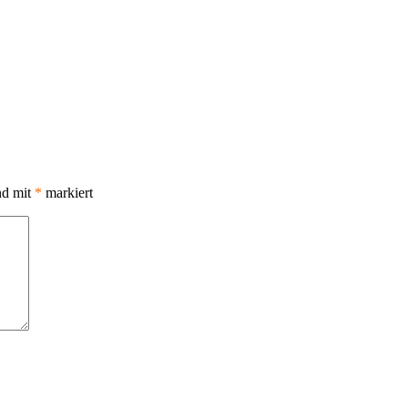
nd mit
*
markiert