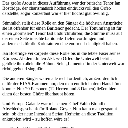
Das große Atout in dieser Aufführung war der britische Tenor Ian
Bostridge, der charismatisch höchst eindrucksvoll den Orfeo
darstellte; sogar konzertant war er hier höchst glaubwürdig.
Stimmlich stellt diese Rolle an den Sänger die höchsten Ansprüche;
sie ist offenbar für einen Baritenor gedacht. Der Tonumfang ist für
einen „normalen“ Tenor fast undurchführbar; die Stimme muss auf
der einen Seite in echte baritonale Tiefen vordringen und
andererseits für die Koloraturen eine enorme Leichtigkeit haben.
Ian Bostridge verkörperte diese Rolle bis in die letzte Faser seines
Körpers. Ab dem dritten Akt, wo Orfeo die Unterwelt betritt,
gehörte ihm allein die Bühne. Sein „Lamento“ in der Unterwelt war
richtiggehend singulär.
Die anderen Sänger waren alle recht ordentlich; außerordentlich
dafür der RIAS-Kammerchor, den man endlich in dem Haus hören
konnte. Nur 20 Personen (12 Herren und 8 Damen) ließen hier
einen der besten Chöre überhaupt hören.
Und Europa Galante war mit seinem Chef Fabio Biondi das
Abschiedsgeschenk für Roland Geyer. Nun kann man gespannt
sein, ob der neue Intendant Stefan Herheim an diese Tradition
anknüpfen wird – zu hoffen wäre es!