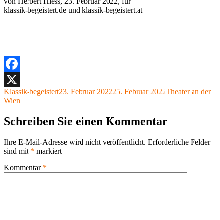
von Herbert Hiess, 23. Februar 2022, für
klassik-begeistert.de und klassik-begeistert.at
Facebook
Autor
Veröffentlicht
Kategorien
Klassik-begeistert
23. Februar 2022
25. Februar 2022
Theater an der
X
am
Wien
Schreiben Sie einen Kommentar
Ihre E-Mail-Adresse wird nicht veröffentlicht.
Erforderliche Felder
sind mit
*
markiert
Kommentar
*