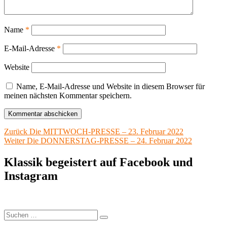
Name
*
E-Mail-Adresse
*
Website
Name, E-Mail-Adresse und Website in diesem Browser für
meinen nächsten Kommentar speichern.
Beitragsnavigation
Vorheriger
Zurück
Die MITTWOCH-PRESSE – 23. Februar 2022
Nächster
Beitrag:
Weiter
Die DONNERSTAG-PRESSE – 24. Februar 2022
Beitrag:
Klassik begeistert auf Facebook und
Instagram
Suchen
Suchen
nach: