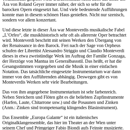
Ära von Roland Geyer immer näher, der sich so sehr für die
barocken Opern eingesetzt hat. Und viele bedeutende Aufführungen
konnte man in diesem schönen Haus genießen. Nicht nur szenisch,
sondern vor allem konzertant.
Und diese letzte in dieser Ära war Monteverdis musikalische Fabel
„L’Orfeo“, die musikhistorisch sehr oft als allererste Oper betrachtet
wird. Monteverdi beschritt mit seinen Werken den Übergang von
der Renaissance in den Barock.
Frei nach der Sage von Orpheus
schufen der Librettist Alessandro Striggio und Claudio Monteverdi
dieses in etwa zweistündige Werk im Auftrag der Familie Gonzaga,
der Herzöge von Mantua im Generalbassstil. Das heißt, er hat die
Gesangsstimmen vorgegeben und die Musik in einer einfachen
Notation. Das tatsächliche eingesetzte Instrumentarium war dann
immer von den Aufführenden abhängig. Deswegen gibt es von
Monteverdis Werken sehr viele Bearbeitungen.
Das von ihm angegebene Instrumentarium ist sehr farbenreich.
Neben Streichern und Flöten gibt es die beliebten Zupfinstrumente
(Harfen, Laute, Chitarrone usw.) und die Posaunen und Zinken
(Anm.: Zinken sind trompetenartig klingendes Blasinstrument).
Das Ensemble „Europa Galante“ ist ein italienisches
Originalklangensemble, das hier im Theater an der Wien unter
seinem Chef und Primgeiger Fabio Biondi aufs Feinste musizierte.