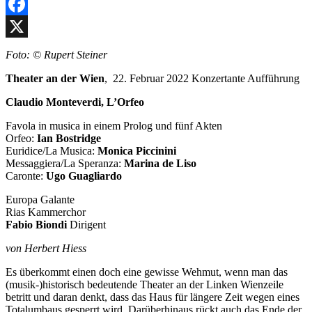
Facebook
X
Foto: © Rupert Steiner
Theater an der Wien
, 22. Februar 2022 Konzertante Aufführung
Claudio Monteverdi, L’Orfeo
Favola in musica in einem Prolog und fünf Akten
Orfeo:
Ian Bostridge
Euridice/La Musica:
Monica Piccinini
Messaggiera/La Speranza:
Marina de Liso
Caronte:
Ugo Guagliardo
Europa Galante
Rias Kammerchor
Fabio Biondi
Dirigent
von Herbert Hiess
Es überkommt einen doch eine gewisse Wehmut, wenn man das
(musik-)historisch bedeutende Theater an der Linken Wienzeile
betritt und daran denkt, dass das Haus für längere Zeit wegen eines
Totalumbaus gesperrt wird. Darüberhinaus rückt auch das Ende der