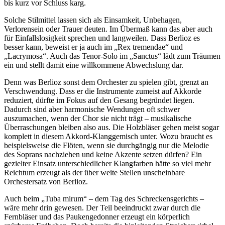
bis kurz vor Schluss karg.
Solche Stilmittel lassen sich als Einsamkeit, Unbehagen,
Verlorensein oder Trauer deuten. Im Übermaß kann das aber auch
für Einfallslosigkeit sprechen und langweilen. Dass Berlioz es
besser kann, beweist er ja auch im „Rex tremendae“ und
„Lacrymosa“. Auch das Tenor-Solo im „Sanctus“ lädt zum Träumen
ein und stellt damit eine willkommene Abwechslung dar.
Denn was Berlioz sonst dem Orchester zu spielen gibt, grenzt an
Verschwendung. Dass er die Instrumente zumeist auf Akkorde
reduziert, dürfte im Fokus auf den Gesang begründet liegen.
Dadurch sind aber harmonische Wendungen oft schwer
auszumachen, wenn der Chor sie nicht trägt – musikalische
Überraschungen bleiben also aus. Die Holzbläser gehen meist sogar
komplett in diesem Akkord-Klanggemisch unter. Wozu braucht es
beispielsweise die Flöten, wenn sie durchgängig nur die Melodie
des Soprans nachziehen und keine Akzente setzen dürfen? Ein
gezielter Einsatz unterschiedlicher Klangfarben hätte so viel mehr
Reichtum erzeugt als der über weite Stellen unscheinbare
Orchestersatz von Berlioz.
Auch beim „Tuba mirum“ – dem Tag des Schreckensgerichts –
wäre mehr drin gewesen. Der Teil beeindruckt zwar durch die
Fernbläser und das Paukengedonner erzeugt ein körperlich