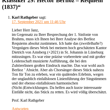
Klassiker 29: Hector Berlioz – Requiem
(1837)“
Karl Rathgeber
sagt:
17. September 2021 um 11:46 Uhr
Lieber Herr Janz,
im Gegensatz zu Ihrer Besprechung der 1. Sinfonie von
Brahms, muss ich Ihnen bei Ihrer Analyse des Berlioz
Requiems absolut zustimmen. Ich hatte das (zweifelhafte?)
Vergnügen dieses Werk bei meinem hoch geschätzten Kantor
Dietrich von Amsberg (+2021) in St. Johannis in Lüneburg
mitzusingen. Es war eine präzise vorbereitete und mit großer
Leidenschaft musizierte Aufführung, die bei den
ZuhörerInnen großen Eindruck machte. Das war wohl auch
Berlioz ʼ Absicht. Aber als Chorsänger dieses Stück nahezu
Ton für Ton zu erleben, war ein quälendes Erlebnis, wegen
der unglaublich einfallslosen Linienführung der Singstimmen
und der ebenso einfallslosen harmonischen
(Nicht-)Entwicklungen. Da helfen auch kurze interessante
Einfälle nicht, das Stück zu retten. Es wird völlig überschätzt.
Prof. Karl Rathgeber
Antworten