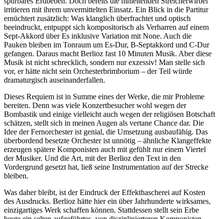
spürbares Erdbeben. Doch bereits die hinleitenden Streicherwirbel
irritieren mit ihrem unvermittelten Einsatz. Ein Blick in die Partitur
ernüchtert zusätzlich: Was klanglich überfrachtet und optisch
beeindruckt, entpuppt sich kompositorisch als Verharren auf einem
Sept-Akkord über Es inklusive Variation mit None. Auch die
Pauken bleiben im Tonraum um Es-Dur, B-Septakkord und C-Dur
gefangen. Daraus macht Berlioz fast 10 Minuten Musik. Aber diese
Musik ist nicht schrecklich, sondern nur exzessiv! Man stelle sich
vor, er hätte nicht sein Orchesterbrimborium – der Teil würde
dramaturgisch auseinanderfallen.
Dieses Requiem ist in Summe eines der Werke, die mir Probleme
bereiten. Denn was viele Konzertbesucher wohl wegen der
Bombastik und einige vielleicht auch wegen der religiösen Botschaft
schätzen, stellt sich in meinen Augen als vertane Chance dar. Die
Idee der Fernorchester ist genial, die Umsetzung ausbaufähig. Das
überbordend besetzte Orchester ist unnötig – ähnliche Klangeffekte
erzeugen spätere Komponisten auch mit gefühlt nur einem Viertel
der Musiker. Und die Art, mit der Berlioz den Text in den
Vordergrund gesetzt hat, ließ seine Instrumentation auf der Strecke
bleiben.
Was daher bleibt, ist der Eindruck der Effekthascherei auf Kosten
des Ausdrucks. Berlioz hätte hier ein über Jahrhunderte wirksames,
einzigartiges Werk schaffen können. Stattdessen stellt sein Erbe
heute ein selten aufgeführtes, von disziplinierteren Komponisten