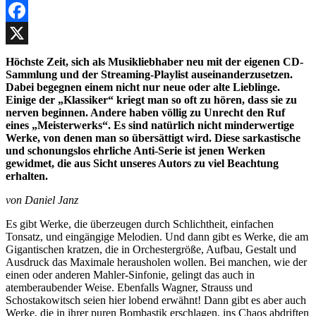
Facebook
X
Höchste Zeit, sich als Musikliebhaber neu mit der eigenen CD-
Sammlung und der Streaming-Playlist auseinanderzusetzen.
Dabei begegnen einem nicht nur neue oder alte Lieblinge.
Einige der „Klassiker“ kriegt man so oft zu hören, dass sie zu
nerven beginnen. Andere haben völlig zu Unrecht den Ruf
eines „Meisterwerks“. Es sind natürlich nicht minderwertige
Werke, von denen man so übersättigt wird. Diese sarkastische
und schonungslos ehrliche Anti-Serie ist jenen Werken
gewidmet, die aus Sicht unseres Autors zu viel Beachtung
erhalten.
von Daniel Janz
Es gibt Werke, die überzeugen durch Schlichtheit, einfachen
Tonsatz, und eingängige Melodien. Und dann gibt es Werke, die am
Gigantischen kratzen, die in Orchestergröße, Aufbau, Gestalt und
Ausdruck das Maximale herausholen wollen. Bei manchen, wie der
einen oder anderen Mahler-Sinfonie, gelingt das auch in
atemberaubender Weise. Ebenfalls Wagner, Strauss und
Schostakowitsch seien hier lobend erwähnt! Dann gibt es aber auch
Werke, die in ihrer puren Bombastik erschlagen, ins Chaos abdriften