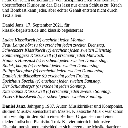
übertroffenes Kuriosum dar. Das lässt nur einen Schluss zu: Krach
und Bombast kann jeder, aber echter Gehalt entsteht nicht durch
Text allein!
Daniel Janz, 17. September 2021, für
klassik-begeistert.de und klassik-begeistert.at
Ladas Klassikwelt (c) erscheint jeden Montag.
Frau Lange hört zu (c) erscheint jeden zweiten Dienstag.
Schweitzers Klassikwelt (c) erscheint jeden zweiten Dienstag.
Sommereggers Klassikwelt (c) erscheint jeden Mittwoch.
Hauters Hauspost (c) erscheint jeden zweiten Donnerstag.
Radek, knapp (c) erscheint jeden zweiten Donnerstag.
Pathys Stehplatz (c) erscheint jeden zweiten Donnerstag.
Daniels Antiklassiker (c) erscheint jeden Freitag.
Spelzhaus Spezial (c) erscheint jeden zweiten Samstag.
Der Schlauberger (c) erscheint jeden Sonntag.
Ritterbands Klassikwelt (c) erscheint jeden zweiten Sonntag.
Posers Klassikwelt (c) erscheint jeden zweiten Sonntag.
Daniel Janz
, Jahrgang 1987, Autor, Musikkritiker und Komponist,
studiert Musikwissenschaft im Master. Klassische Musik war schon
früh wichtig für den Sohn eines Berliner Organisten und einer
niederländischen Pianistin. Trotz Klavierunterricht inklusive
Eigenkompositionen entschied er sich gegen eine Musikerkarriere