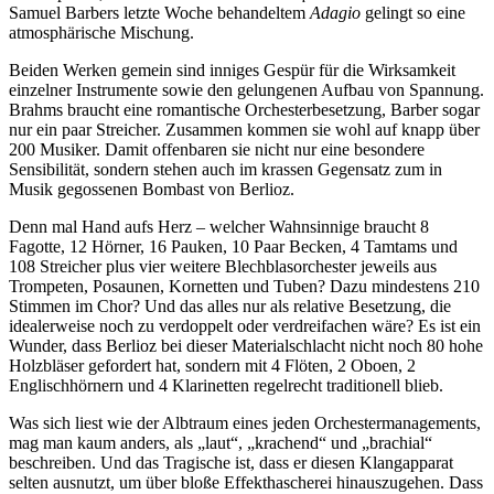
Samuel Barbers letzte Woche behandeltem
Adagio
gelingt so eine
atmosphärische Mischung.
Beiden Werken gemein sind inniges Gespür für die Wirksamkeit
einzelner Instrumente sowie den gelungenen Aufbau von Spannung.
Brahms braucht eine romantische Orchesterbesetzung, Barber sogar
nur ein paar Streicher. Zusammen kommen sie wohl auf knapp über
200 Musiker. Damit offenbaren sie nicht nur eine besondere
Sensibilität, sondern stehen auch im krassen Gegensatz zum in
Musik gegossenen Bombast von Berlioz.
Denn mal Hand aufs Herz – welcher Wahnsinnige braucht 8
Fagotte, 12 Hörner, 16 Pauken, 10 Paar Becken, 4 Tamtams und
108 Streicher plus vier weitere Blechblasorchester jeweils aus
Trompeten, Posaunen, Kornetten und Tuben? Dazu mindestens 210
Stimmen im Chor? Und das alles nur als relative Besetzung, die
idealerweise noch zu verdoppelt oder verdreifachen wäre? Es ist ein
Wunder, dass Berlioz bei dieser Materialschlacht nicht noch 80 hohe
Holzbläser gefordert hat, sondern mit 4 Flöten, 2 Oboen, 2
Englischhörnern und 4 Klarinetten regelrecht traditionell blieb.
Was sich liest wie der Albtraum eines jeden Orchestermanagements,
mag man kaum anders, als „laut“, „krachend“ und „brachial“
beschreiben. Und das Tragische ist, dass er diesen Klangapparat
selten ausnutzt, um über bloße Effekthascherei hinauszugehen. Dass