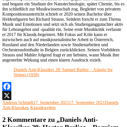
und begann ein Studium der Nanotechnologie, später Chemie, bis es
ihn schließlich zur Musikwissenschaft zog. Begleitet von privatem
Kompositionsunterricht schrieb er 2020 seinen Bachelor über
Heldenfiguren bei Richard Strauss. Seitdem forscht er zum Thema
Musik und Emotionen und setzt sich als Studienganggutachter aktiv
für Lehrangebot und -qualität ein. Seine erste Musikkritik verfasste
er 2017 für Klassik-begeistert. Mit Fokus auf Köln kann er
inzwischen auch auf musikjournalistische Arbeit in Österreich,
Russland und den Niederlanden sowie Studienarbeiten und
Orchesteraufenthalte in Belgien zurückblicken. Seinen Vorbildern
Strauss und Mahler folgend fragt er am liebsten, wann Musik ihre
angestrebte Wirkung und einen klaren Ausdruck erzielt.
Daniels Anti-Klassiker 28: Samuel Barber – Adagio for
Strings (1938)
Facebook
Autor
Veröffentlicht
Kategorien
Andreas Schmidt
17. September 2021
17. September 2021
Daniels
X
am
Anti-Klassiker
,
Klassikwelten
2 Kommentare zu „Daniels Anti-