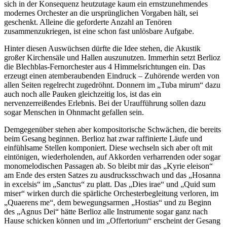
sich in der Konsequenz heutzutage kaum ein ernstzunehmendes
modernes Orchester an die ursprünglichen Vorgaben hält, sei
geschenkt. Alleine die geforderte Anzahl an Tenören
zusammenzukriegen, ist eine schon fast unlösbare Aufgabe.
Hinter diesen Auswüchsen dürfte die Idee stehen, die Akustik
großer Kirchensäle und Hallen auszunutzen. Immerhin setzt Berlioz
die Blechblas-Fernorchester aus 4 Himmelsrichtungen ein. Das
erzeugt einen atemberaubenden Eindruck – Zuhörende werden von
allen Seiten regelrecht zugedröhnt. Donnern im „Tuba mirum“ dazu
auch noch alle Pauken gleichzeitig los, ist das ein
nervenzerreißendes Erlebnis. Bei der Uraufführung sollen dazu
sogar Menschen in Ohnmacht gefallen sein.
Demgegenüber stehen aber kompositorische Schwächen, die bereits
beim Gesang beginnen. Berlioz hat zwar raffinierte Läufe und
einfühlsame Stellen komponiert. Diese wechseln sich aber oft mit
eintönigen, wiederholenden, auf Akkorden verharrenden oder sogar
monomelodischen Passagen ab. So bleibt mir das „Kyrie eleison“
am Ende des ersten Satzes zu ausdrucksschwach und das „Hosanna
in excelsis“ im „Sanctus“ zu platt. Das „Dies irae“ und „Quid sum
miser“ wirken durch die spärliche Orchesterbegleitung verloren, im
„Quaerens me“, dem bewegungsarmen „Hostias“ und zu Beginn
des „Agnus Dei“ hätte Berlioz alle Instrumente sogar ganz nach
Hause schicken können und im „Offertorium“ erscheint der Gesang