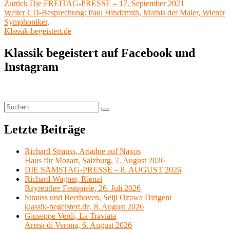
Beitragsnavigation
Vorheriger
Zurück
Die FREITAG-PRESSE – 17. September 2021
Nächster
Beitrag:
Weiter
CD-Besprechung: Paul Hindemith, Mathis der Maler, Wiener
Beitrag:
Symphoniker,
Klassik-begeistert.de
Klassik begeistert auf Facebook und
Instagram
Suchen
Suchen
nach:
Letzte Beiträge
Richard Strauss, Ariadne auf Naxos
Haus für Mozart, Salzburg, 7. August 2026
DIE SAMSTAG-PRESSE – 8. AUGUST 2026
Richard Wagner, Rienzi
Bayreuther Festspiele, 26. Juli 2026
Strauss und Beethoven, Seiji Ozawa Dirigent
klassik-begeistert.de, 8. August 2026
Giuseppe Verdi, La Traviata
Arena di Verona, 6. August 2026