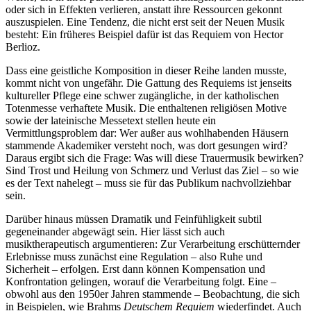
oder sich in Effekten verlieren, anstatt ihre Ressourcen gekonnt
auszuspielen. Eine Tendenz, die nicht erst seit der Neuen Musik
besteht: Ein früheres Beispiel dafür ist das Requiem von Hector
Berlioz.
Dass eine geistliche Komposition in dieser Reihe landen musste,
kommt nicht von ungefähr. Die Gattung des Requiems ist jenseits
kultureller Pflege eine schwer zugängliche, in der katholischen
Totenmesse verhaftete Musik. Die enthaltenen religiösen Motive
sowie der lateinische Messetext stellen heute ein
Vermittlungsproblem dar: Wer außer aus wohlhabenden Häusern
stammende Akademiker versteht noch, was dort gesungen wird?
Daraus ergibt sich die Frage: Was will diese Trauermusik bewirken?
Sind Trost und Heilung von Schmerz und Verlust das Ziel – so wie
es der Text nahelegt – muss sie für das Publikum nachvollziehbar
sein.
Darüber hinaus müssen Dramatik und Feinfühligkeit subtil
gegeneinander abgewägt sein. Hier lässt sich auch
musiktherapeutisch argumentieren: Zur Verarbeitung erschütternder
Erlebnisse muss zunächst eine Regulation – also Ruhe und
Sicherheit – erfolgen. Erst dann können Kompensation und
Konfrontation gelingen, worauf die Verarbeitung folgt. Eine –
obwohl aus den 1950er Jahren stammende – Beobachtung, die sich
in Beispielen, wie Brahms
Deutschem Requiem
wiederfindet. Auch