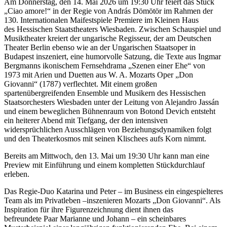
Am Donnerstag, den 14. Mai 2026 um 19:30 Uhr feiert das Stück
„Ciao amore!“ in der Regie von András Dömötör im Rahmen der
130. Internationalen Maifestspiele Premiere im Kleinen Haus
des Hessischen Staatstheaters Wiesbaden. Zwischen Schauspiel und
Musiktheater kreiert der ungarische Regisseur, der am Deutschen
Theater Berlin ebenso wie an der Ungarischen Staatsoper in
Budapest inszeniert, eine humorvolle Satzung, die Texte aus Ingmar
Bergmanns ikonischem Fernsehdrama „Szenen einer Ehe“ von
1973 mit Arien und Duetten aus W. A. Mozarts Oper „Don
Giovanni“ (1787) verflechtet. Mit einem großen
spartenübergreifenden Ensemble und Musikern des Hessischen
Staatsorchesters Wiesbaden unter der Leitung von Alejandro Jassán
und einem beweglichen Bühnenraum von Botond Devich entsteht
ein heiterer Abend mit Tiefgang, der den intensiven
widersprüchlichen Ausschlägen von Beziehungsdynamiken folgt
und den Theaterkosmos mit seinen Klischees aufs Korn nimmt.
Bereits am Mittwoch, den 13. Mai um 19:30 Uhr kann man eine
Preview mit Einführung und einem kompletten Stückdurchlauf
erleben.
Das Regie-Duo Katarina und Peter – im Business ein eingespielteres
Team als im Privatleben –inszenieren Mozarts „Don Giovanni“. Als
Inspiration für ihre Figurenzeichnung dient ihnen das
befreundete Paar Marianne und Johann – ein scheinbares