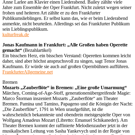
Anne Larlee am Klavier einen Liederabend. Bailey zählte viele
Jahre zum Ensemble der Oper Frankfurt. Nicht zuletzt wegen seiner
frohen und heiteren Art zählte er zu den Frankfurter
Publikumslieblingen. Er selbst kann das, wie er beim Liederabend
anmerkte, nicht beurteilen. Allerdings sei das Frankfurter Publikum
sein Lieblingspublikum.
kulturfreak.de
Jonas Kaufmann in Frankfurt: „Alle Großen haben Operette
gemacht“
(Bezahlartikel)
Ein bisschen Herz, ein bisschen Verstand: Operetten kommen leicht
daher, sind aber höchst anspruchsvoll zu singen, sagt Tenor Jonas
Kaufmann. Er würde sie auch auf großen Opernbühnen aufführen.
FrankfurterAllgemeine.net
Bremen
Mozarts „Zauberflöte“ in Bremen: „Eine große Umarmung“
Märchen, Coming-of-Age-Stoff, generationenübergreifende Magie:
Marco Štorman inszeniert Mozarts „Zauberflöte“ am Theater
Bremen. Pamina und Tamino, Papageno und die Königin der Nacht:
„Die Zauberflöte“, 1791 in Wien uraufgeführt, ist die
wahrscheinlich bekannteste und obendrein meistgespielte Oper von
Wolfgang Amadeus Mozart (Libretto: Emanuel Schikaneder). Am
Theater Bremen kommt der raffinierte Melodienzauber jetzt in der
musikalischen Leitung von Sasha Yankevych und in der Regie von