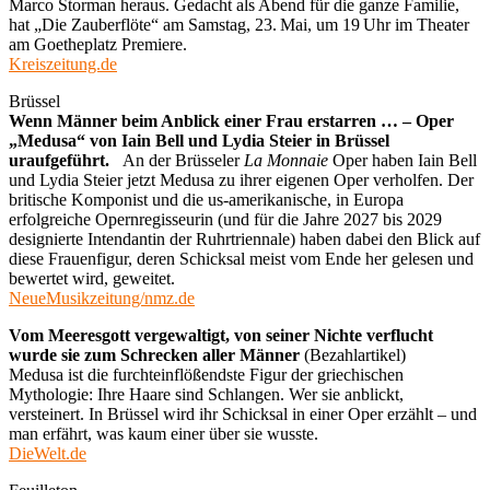
Marco Štorman heraus. Gedacht als Abend für die ganze Familie,
hat „Die Zauberflöte“ am Samstag, 23. Mai, um 19 Uhr im Theater
am Goetheplatz Premiere.
Kreiszeitung.de
Brüssel
Wenn Männer beim Anblick einer Frau erstarren … – Oper
„Medusa“ von Iain Bell und Lydia Steier in Brüssel
uraufgeführt.
An der Brüsseler
La Monnaie
Oper haben Iain Bell
und Lydia Steier jetzt Medusa zu ihrer eigenen Oper verholfen. Der
britische Komponist und die us-amerikanische, in Europa
erfolgreiche Opernregisseurin (und für die Jahre 2027 bis 2029
designierte Intendantin der Ruhrtriennale) haben dabei den Blick auf
diese Frauenfigur, deren Schicksal meist vom Ende her gelesen und
bewertet wird, geweitet.
NeueMusikzeitung/nmz.de
Vom Meeresgott vergewaltigt, von seiner Nichte verflucht
wurde sie zum Schrecken aller Männer
(Bezahlartikel)
Medusa ist die furchteinflößendste Figur der griechischen
Mythologie: Ihre Haare sind Schlangen. Wer sie anblickt,
versteinert. In Brüssel wird ihr Schicksal in einer Oper erzählt – und
man erfährt, was kaum einer über sie wusste.
DieWelt.de