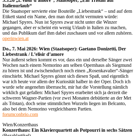
5.5.26 „L’elisir d’amore“, Staatsoper, „Ein Tristan auf
Italienurlaub“
Die Staatsoper servierte eine Bouteille „Liebestrank“ – und auf dem
Etikett stand ein Name, den man dort nicht vermuten würde:
Michael Spyres. Nun ist Spyres zwar nicht unter die Winzer
gegangen, aber er scheint ein wenig Urlaub in Italien zu machen,
und das Publikum darf ihm dabei zuschauen und vor allem zuhören.
operinwien.at
Do., 7. Mai 2026: Wien (Staatsoper): Gaetano Donizetti, Der
Liebestrank / L’elisir d’amore
Nur äußerst selten kommt es vor, dass ein und derselbe Sänger zwei
Wochen nach einem Nemorino am selben Opernhaus als Siegmund
zu hören ist und zwischendurch noch einen „Rosenkavalier“-Sänger
einschiebt. Michael Spyres gönnt sich diesen Spaß, und eigentlich
war ich heute vor allem der Kuriosität halber in der Oper. Doch ich
wurde sehr angenehm überrascht, mir hat die Vorstellung nämlich
wirklich gut gefallen: Michael Spyres erarbeitet sich ja derzeit die
schweren Wagner-Partien (vor zwei Monaten debütierte an der Met
als Tristan), doch seine stimmlichen Wurzeln liegen im Belcanto,
also bei dem Nemorino vergleichbaren Partien.
forumconbrio.com
Wien/Konzerthaus
Konzerthaus: Ein Klavierquartett als Potpourri in sechs Sätzen
(Bezahlartikel)