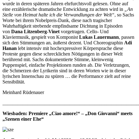
wurde in deren späteren Jahren ehrfurchtsvoll gelesen. Ohne auf
eine erzählerische dramatische Entwicklung zu achten wird in
„An
Stelle von Heimat halte ich die Verwandlungen der Wel
t“
, so Sachs
Worte bei ihrem Nobelpreis-Dank, diese nach tragischer
Wahrhaftigkeit strebende empfindsame Dichtung in Episoden
von
Dana Litzenberg-Vinet
vorgetragen. Cello- Und
Klaviermusik, gespielt von Komponist
Lukas Lauermann
, passen
sich den Stimmungen an, äußerst dezent. Und Choreographin
Adi
Hanan
lebt intensiv mit hochexpressiver Körpersprache diese
Proteste gegen diese schrecklichen Nötigungen in dieser Welt
berührend mit. Sachs dokumentierte Stimme, kleinwenig
Puppenspiel, einfache Projektionen runden ab. Die Verletzungen,
die Schmerzen der Lyrikerin sind in deren Worten wie in dieser
lyrischen Innenschau zu spüren … die Performance zielt auf reine
Sensibilität.
Meinhard Rüdenauer
_______________________________________________________
Wiesbaden: Premiere „Ciao amore!“ – „Don Giovanni“ meets
„Szenen einer Ehe“