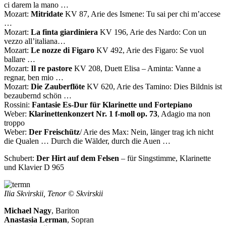
ci darem la mano …
Mozart:
Mitridate
KV 87, Arie des Ismene: Tu sai per chi m’accese
…
Mozart:
La finta giardiniera
KV 196, Arie des Nardo: Con un
vezzo all’italiana…
Mozart:
Le nozze di Figaro
KV 492, Arie des Figaro: Se vuol
ballare …
Mozart:
Il re pastore
KV 208, Duett Elisa – Aminta: Vanne a
regnar, ben mio …
Mozart:
Die Zauberflöte
KV 620, Arie des Tamino: Dies Bildnis ist
bezaubernd schön …
Rossini:
Fantasie Es-Dur für Klarinette und Fortepiano
Weber:
Klarinettenkonzert Nr. 1 f-moll op. 73
, Adagio ma non
troppo
Weber:
Der Freischütz
/ Arie des Max: Nein, länger trag ich nicht
die Qualen … Durch die Wälder, durch die Auen …
Schubert:
Der Hirt auf dem Felsen
– für Singstimme, Klarinette
und Klavier D 965
Ilia Skvirskii, Tenor
©
Skvirskii
Michael Nagy
, Bariton
Anastasia Lerman
, Sopran