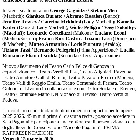
In scena si alterneranno
George Gagnidze / Stefano Meo
(Macbeth)
; Gianluca Buratto / Abramo Rosalen
(Banco)
;
Jennifer Rowley / Caterina Meldolesi
(Lady Macbeth)
; Kamelia
Kader
(Dama di Lady Macbeth)
; Giulio Pelligra / Vasyl Solodkyy
(Macduff); Leonardo Cortellazzi
(Malcom)
; Luciano Leoni
(Medico/Sicario)
; Franco Rios Castro / Tiziano Tassi
(Domestico
di Macbeth)
; Matteo Armanino / Loris Purpura
(Araldo)
;
Tiziano Tassi / Bernardo Pellegrini
(Prima Apparizione)
; Lucilla
Romano e Eliana Uscidda
(Seconda e Terza Apparizione).
Nuovo allestimento del Teatro Carlo Felice di Genova in
coproduzione con Teatro Verdi di Pisa, Teatro Alighieri, Ravenna,
Teatro Amintore Galli di Rimini, Teatro Pavarotti-Freni di Modena,
Teatro Valli di Reggio Emilia, Teatro Comunale di Ferrara, Teatro
Goldoni di Livorno in collaborazione con Teatro Sociale di Rovigo,
Teatro Comunale Mario Del Monaco di Treviso, Teatro Verdi di
Padova.
Ti ricordiamo che i titolari di abbonamento o biglietto per le opere
2025-2026, 45 minuti prima di ciascuna recita, possono accedere in
Sala Paganini e partecipare a una conferenza di presentazione a cura
degli allievi del Conservatorio “Niccolò Paganini”. PRIMA
RAPPRESENTAZIONE
Venerdì 15 maggio 2026