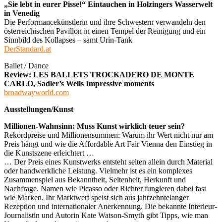
„Sie lebt in eurer Pisse!“ Eintauchen in Holzingers Wasserwelt
in Venedig
Die Performancekünstlerin und ihre Schwestern verwandeln den
österreichischen Pavillon in einen Tempel der Reinigung und ein
Sinnbild des Kollapses – samt Urin-Tank
DerStandard.at
Ballet / Dance
Review: LES BALLETS TROCKADERO DE MONTE
CARLO, Sadler’s Wells Impressive moments
broadwayworld.com
Ausstellungen/Kunst
Millionen-Wahnsinn: Muss Kunst wirklich teuer sein?
Rekordpreise und Millionensummen: Warum ihr Wert nicht nur am
Preis hängt und wie die Affordable Art Fair Vienna den Einstieg in
die Kunstszene erleichtert …
… Der Preis eines Kunstwerks entsteht selten allein durch Material
oder handwerkliche Leistung. Vielmehr ist es ein komplexes
Zusammenspiel aus Bekanntheit, Seltenheit, Herkunft und
Nachfrage. Namen wie Picasso oder Richter fungieren dabei fast
wie Marken. Ihr Marktwert speist sich aus jahrzehntelanger
Rezeption und internationaler Anerkennung. Die bekannte Interieur-
Journalistin und Autorin Kate Watson-Smyth gibt Tipps, wie man