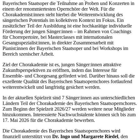
Bayerischen Staatsoper die Teilnahme an Proben und Konzerten in
einem der renommiertesten Opernchöre der Welt. Für die
Chorakademist:innen steht hierbei die Weiterentwicklung des
sängerischen Potentials im kollektiven Kontext im Fokus. Ein
zusätzlicher Teil der Ausbildung ist eine hochkarätige individuelle
Förderung der jungen Sänger:innen – im Rahmen von Coachings
für Chorrepertoire, bei Masterclasses mit internationalen
Gesangsspezialist:innen, in direkter Zusammenarbeit mit
Pianist:innen der Bayerischen Staatsoper und bei Workshops im
Bereich szenischer Arbeit.
Ziel der Chorakademie ist es, jungen Sänger:innen attraktive
Zukunftsperspektiven zu eröffnen, indem das Interesse für
Ensemble- und Chorgesang gefördert wird. Darüber hinaus soll die
exzellente Qualität des Bayerischen Staatsopernchores fortlaufend
weiterentwickelt und langfristig gesichert werden.
In der aktuellen Spielzeit sind 7 Sänger:innen aus unterschiedlichen
Ländern Teil der Chorakademie des Bayerischen Staatsopernchores.
Zum Beginn der Spielzeit 2026/27 werden weitere neue Mitglieder
hinzukommen. Interessierte Nachwuchstalente können sich bis zum
17. Mai 2026 für die Chorakademie bewerben.
Die Chorakademie des Bayerischen Staatsopernchores wird
finanziell unterstützt von
Dr. Ingo und Margarete Riedel
, den