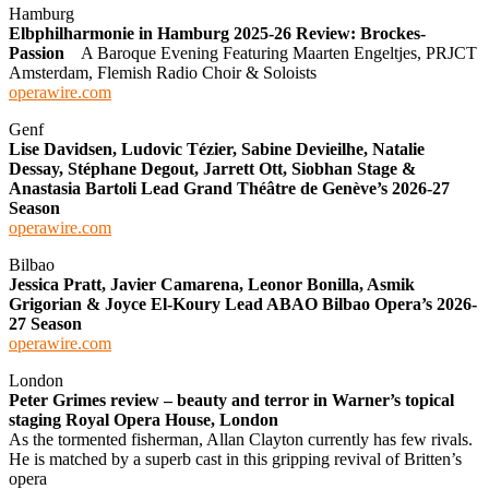
Hamburg
Elbphilharmonie in Hamburg 2025-26 Review: Brockes-
Passion
A Baroque Evening Featuring Maarten Engeltjes, PRJCT
Amsterdam, Flemish Radio Choir & Soloists
operawire.com
Genf
Lise Davidsen, Ludovic Tézier, Sabine Devieilhe, Natalie
Dessay, Stéphane Degout, Jarrett Ott, Siobhan Stage &
Anastasia Bartoli Lead Grand Théâtre de Genève’s 2026-27
Season
operawire.com
Bilbao
Jessica Pratt, Javier Camarena, Leonor Bonilla, Asmik
Grigorian & Joyce El-Koury Lead ABAO Bilbao Opera’s 2026-
27 Season
operawire.com
London
Peter Grimes review – beauty and terror in Warner’s topical
staging Royal Opera House, London
As the tormented fisherman, Allan Clayton currently has few rivals.
He is matched by a superb cast in this gripping revival of Britten’s
opera