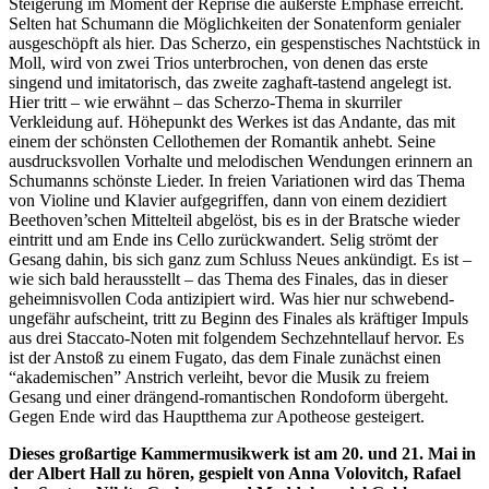
Steigerung im Moment der Reprise die äußerste Emphase erreicht.
Selten hat Schumann die Möglichkeiten der Sonatenform genialer
ausgeschöpft als hier. Das Scherzo, ein gespenstisches Nachtstück in
Moll, wird von zwei Trios unterbrochen, von denen das erste
singend und imitatorisch, das zweite zaghaft-tastend angelegt ist.
Hier tritt – wie erwähnt – das Scherzo-Thema in skurriler
Verkleidung auf. Höhepunkt des Werkes ist das Andante, das mit
einem der schönsten Cellothemen der Romantik anhebt. Seine
ausdrucksvollen Vorhalte und melodischen Wendungen erinnern an
Schumanns schönste Lieder. In freien Variationen wird das Thema
von Violine und Klavier aufgegriffen, dann von einem dezidiert
Beethoven’schen Mittelteil abgelöst, bis es in der Bratsche wieder
eintritt und am Ende ins Cello zurückwandert. Selig strömt der
Gesang dahin, bis sich ganz zum Schluss Neues ankündigt. Es ist –
wie sich bald herausstellt – das Thema des Finales, das in dieser
geheimnisvollen Coda antizipiert wird. Was hier nur schwebend-
ungefähr aufscheint, tritt zu Beginn des Finales als kräftiger Impuls
aus drei Staccato-Noten mit folgendem Sechzehntellauf hervor. Es
ist der Anstoß zu einem Fugato, das dem Finale zunächst einen
“akademischen” Anstrich verleiht, bevor die Musik zu freiem
Gesang und einer drängend-romantischen Rondoform übergeht.
Gegen Ende wird das Hauptthema zur Apotheose gesteigert.
Dieses großartige Kammermusikwerk ist am 20. und 21. Mai in
der Albert Hall zu hören, gespielt von Anna Volovitch, Rafael