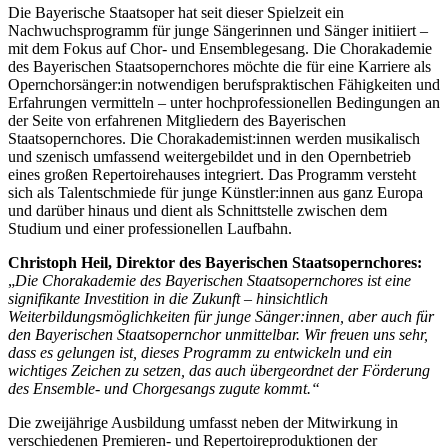
Die Bayerische Staatsoper hat seit dieser Spielzeit ein
Nachwuchsprogramm für junge Sängerinnen und Sänger initiiert –
mit dem Fokus auf Chor- und Ensemblegesang. Die Chorakademie
des Bayerischen Staatsopernchores möchte die für eine Karriere als
Opernchorsänger:in notwendigen berufspraktischen Fähigkeiten und
Erfahrungen vermitteln – unter hochprofessionellen Bedingungen an
der Seite von erfahrenen Mitgliedern des Bayerischen
Staatsopernchores. Die Chorakademist:innen werden musikalisch
und szenisch umfassend weitergebildet und in den Opernbetrieb
eines großen Repertoirehauses integriert. Das Programm versteht
sich als Talentschmiede für junge Künstler:innen aus ganz Europa
und darüber hinaus und dient als Schnittstelle zwischen dem
Studium und einer professionellen Laufbahn.
Christoph Heil, Direktor des Bayerischen Staatsopernchores:
„
Die Chorakademie des Bayerischen Staatsopernchores ist eine
signifikante Investition in die Zukunft – hinsichtlich
Weiterbildungsmöglichkeiten für junge Sänger:innen, aber auch für
den Bayerischen Staatsopernchor unmittelbar. Wir freuen uns sehr,
dass es gelungen ist, dieses Programm zu entwickeln und ein
wichtiges Zeichen zu setzen, das auch übergeordnet der Förderung
des Ensemble- und Chorgesangs zugute kommt.“
Die zweijährige Ausbildung umfasst neben der Mitwirkung in
verschiedenen Premieren- und Repertoireproduktionen der