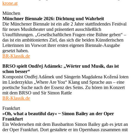
krone.at
München
Münchner Biennale 2026: Dichtung und Wahrheit
Die Münchener Biennale ist ein alle 2 Jahre stattfindendes Festival
für neues Musiktheater und präsentiert ausschließlich
Uraufführungen. „Gesellschaftlichen Fragen eine Bühne geben“ –
das ist ein ambitioniertes Ziel, das sich die beiden Künstlerischen
Leiterinnen im Vorwort ihrer ersten eigenen Biennale-Ausgabe
gesetzt haben.
BR-Klassik.de
BRSO spielt Ondřej Adámek: „Wörter und Musik, das ist
schon besser“
Komponist Ondřej Adámek und Sängerin Magdalena Kožená loten
im Liederzyklus „Where Are You“ Klang und Sprache aus – eine
poetische Suche nach der Essenz des Seins. Zu hören im Konzert
mit dem BRSO und Sir Simon Rattle
BR-Klassik.de
Frankfurt
»Oh, what a beautiful day« ~ Simon Bailey an der Oper
Frankfurt
Ein Wiedersehen mit dem Bassbariton Simon Bailey gab es jetzt an
der Oper Frankfurt. Dort gestaltete er im Opernhaus zusammen mit