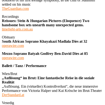
boldness of his first teenage symphony, as the chill of Stalinism
settled on his music
TheGuardian.com
Recordings
Reissues: Stein & Hungarian Pictures (Eloquence) Two
handsome box sets unearth many unexpected gems.
limelight-arts.com.au
Obituary
South African Soprano Khayakazi Madlala Dies at 32
operawire.com
Mezzo-Soprano Batyah Godfrey Ben-David Dies at 85
operawire.com
Ballett / Tanz / Performance
Wien/Brut
„Auflösung“ im Brut: Eine fantastische Reise in die soziale
Realität
„Auflösung. Ein (virtueller) Kontrollverlust“, die neue immersive
Performance von Victoria Halper und Kai Krösche im Brut-Theater
DerStandard.at
Venedig