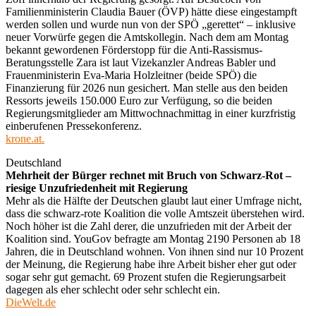
Familienministerin Claudia Bauer (ÖVP) hätte diese eingestampft
werden sollen und wurde nun von der SPÖ „gerettet“ – inklusive
neuer Vorwürfe gegen die Amtskollegin. Nach dem am Montag
bekannt gewordenen Förderstopp für die Anti-Rassismus-
Beratungsstelle Zara ist laut Vizekanzler Andreas Babler und
Frauenministerin Eva-Maria Holzleitner (beide SPÖ) die
Finanzierung für 2026 nun gesichert. Man stelle aus den beiden
Ressorts jeweils 150.000 Euro zur Verfügung, so die beiden
Regierungsmitglieder am Mittwochnachmittag in einer kurzfristig
einberufenen Pressekonferenz.
krone.at.
Deutschland
Mehrheit der Bürger rechnet mit Bruch von Schwarz-Rot –
riesige Unzufriedenheit mit Regierung
Mehr als die Hälfte der Deutschen glaubt laut einer Umfrage nicht,
dass die schwarz-rote Koalition die volle Amtszeit überstehen wird.
Noch höher ist die Zahl derer, die unzufrieden mit der Arbeit der
Koalition sind. YouGov befragte am Montag 2190 Personen ab 18
Jahren, die in Deutschland wohnen. Von ihnen sind nur 10 Prozent
der Meinung, die Regierung habe ihre Arbeit bisher eher gut oder
sogar sehr gut gemacht. 69 Prozent stufen die Regierungsarbeit
dagegen als eher schlecht oder sehr schlecht ein.
DieWelt.de