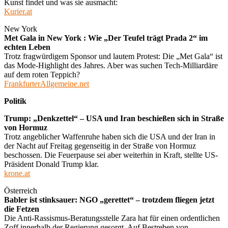
Kunst findet und was sie ausmacht:
Kurier.at
New York
Met Gala in New York : Wie „Der Teufel trägt Prada 2“ im
echten Leben
Trotz fragwürdigem Sponsor und lautem Protest: Die „Met Gala“ ist
das Mode-Highlight des Jahres. Aber was suchen Tech-Milliardäre
auf dem roten Teppich?
FrankfurterAllgemeine.net
Politik
Trump: „Denkzettel“ – USA und Iran beschießen sich in Straße
von Hormuz
Trotz angeblicher Waffenruhe haben sich die USA und der Iran in
der Nacht auf Freitag gegenseitig in der Straße von Hormuz
beschossen. Die Feuerpause sei aber weiterhin in Kraft, stellte US-
Präsident Donald Trump klar.
krone.at
Österreich
Babler ist stinksauer: NGO „gerettet“ – trotzdem fliegen jetzt
die Fetzen
Die Anti-Rassismus-Beratungsstelle Zara hat für einen ordentlichen
Zoff innerhalb der Regierung gesorgt. Auf Bestreben von