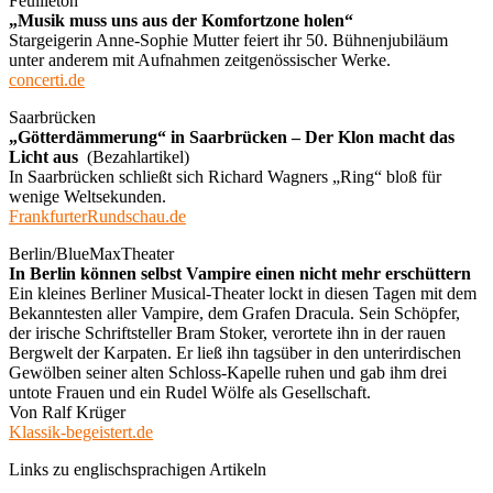
Feuilleton
„Musik muss uns aus der Komfortzone holen“
Stargeigerin Anne-Sophie Mutter feiert ihr 50. Bühnenjubiläum
unter anderem mit Aufnahmen zeitgenössischer Werke.
concerti.de
Saarbrücken
„Götterdämmerung“ in Saarbrücken – Der Klon macht das
Licht aus
(Bezahlartikel)
In Saarbrücken schließt sich Richard Wagners „Ring“ bloß für
wenige Weltsekunden.
FrankfurterRundschau.de
Berlin/BlueMaxTheater
In Berlin können selbst Vampire einen nicht mehr erschüttern
Ein kleines Berliner Musical-Theater lockt in diesen Tagen mit dem
Bekanntesten aller Vampire, dem Grafen Dracula. Sein Schöpfer,
der irische Schriftsteller Bram Stoker, verortete ihn in der rauen
Bergwelt der Karpaten. Er ließ ihn tagsüber in den unterirdischen
Gewölben seiner alten Schloss-Kapelle ruhen und gab ihm drei
untote Frauen und ein Rudel Wölfe als Gesellschaft.
Von Ralf Krüger
Klassik-begeistert.de
Links zu englischsprachigen Artikeln