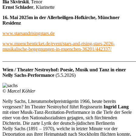
Ilia Skvirskii
, Tenor
Ernst Schlader
, Klarinette
16. Mai 2025m in der Allerheiligen-Hofkirche, Münchner
Residenz
www.starsandrisingstars.de
www.muenchenticket.de/event/stars-and-rising-stars-2026-
musikalische-begegnungen-in-muenchen-36201/442337/
_______________________________________________________
Wien / Theater Nestroyhof: Poesie, Musik und Tanz in einer
Nelly Sachs-Performance
(5.5.2026)
©
Marcel Köhler
Nelly Sachs, Literaturnobelpreisträgerin 1966, heute bereits
vergessen? Im Theater Nestroyhof führt Regisseurin
Ingrid Lang
mit einer Musik-Tanz-Rezitation-Performance in die Tiefe der Seele
einer von den Nationalsozialisten gejagten, sich fürchtenden
Dichterin. Die zarte Lyrik der deutsch-jüdischen Berlinerin
Nelly Sachs (1891 – 1970), welche in letzter Minute vor der
Deportation aus ihrer Heimatstadt nach Stockholm flüchten konnte,