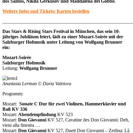
dos Santos, Nikita Gerkusov und Maddalena del Gobbo
.
Weitere Infos und Tickets: Karten bestellen
_______________________________________________________
Das Stars & Rising Stars Festival in München, das sein 10-
jähriges Jubiläum feiert, lädt zu einer Mozart-Soirée mit der
Salzburger Hofmusik unter Leitung von Wolfgang Brunner
ein:
Mozart-Soirée
Salzburger Hofmusik
Leitung:
Wolfgang Brunner
Anastasia Lerman
©
Daria Valetova
Programm:
Mozart:
Sonate C Dur für zwei Violinen, Hammerklavier und
Baß KV 336
Mozart:
Abendempfindung
KV 523
Mozart:
Don Giovanni
KV 527, Cavatine des Don Giovanni: Deh,
vieni alla finestra …
Mozart:
Don Giovanni
KV 527, Duett Don Giovanni – Zerlina: Là