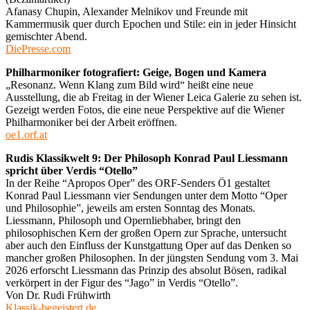
Afanasy Chupin, Alexander Melnikov und Freunde mit
Kammermusik quer durch Epochen und Stile: ein in jeder Hinsicht
gemischter Abend.
DiePresse.com
Philharmoniker fotografiert: Geige, Bogen und Kamera
„Resonanz. Wenn Klang zum Bild wird“ heißt eine neue
Ausstellung, die ab Freitag in der Wiener Leica Galerie zu sehen ist.
Gezeigt werden Fotos, die eine neue Perspektive auf die Wiener
Philharmoniker bei der Arbeit eröffnen.
oe1.orf.at
Rudis Klassikwelt 9: Der Philosoph Konrad Paul Liessmann
spricht über Verdis “Otello”
In der Reihe “Apropos Oper” des ORF-Senders Ö1 gestaltet
Konrad Paul Liessmann vier Sendungen unter dem Motto “Oper
und Philosophie”, jeweils am ersten Sonntag des Monats.
Liessmann, Philosoph und Opernliebhaber, bringt den
philosophischen Kern der großen Opern zur Sprache, untersucht
aber auch den Einfluss der Kunstgattung Oper auf das Denken so
mancher großen Philosophen. In der jüngsten Sendung vom 3. Mai
2026 erforscht Liessmann das Prinzip des absolut Bösen, radikal
verkörpert in der Figur des “Jago” in Verdis “Otello”.
Von Dr. Rudi Frühwirth
Klassik-begeistert.de