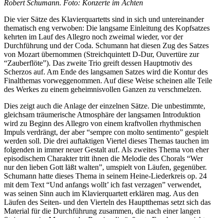
Robert Schumann. Foto: Konzerte im Achten
Die vier Sätze des Klavierquartetts sind in sich und untereinander
thematisch eng verwoben: Die langsame Einleitung des Kopfsatzes
kehrten im Lauf des Allegro noch zweimal wieder, vor der
Durchführung und der Coda. Schumann hat diesen Zug des Satzes
von Mozart übernommen (Streichquintett D-Dur, Ouvertüre zur
“Zauberflöte”). Das zweite Trio greift dessen Hauptmotiv des
Scherzos auf. Am Ende des langsamen Satzes wird die Kontur des
Finalthemas vorweggenommen. Auf diese Weise scheinen alle Teile
des Werkes zu einem geheimnisvollen Ganzen zu verschmelzen.
Dies zeigt auch die Anlage der einzelnen Sätze. Die unbestimmte,
gleichsam träumerische Atmosphäre der langsamen Introduktion
wird zu Beginn des Allegro von einem kraftvollen rhythmischen
Impuls verdrängt, der aber “sempre con molto sentimento” gespielt
werden soll. Die drei auftaktigen Viertel dieses Themas tauchen im
folgenden in immer neuer Gestalt auf. Als zweites Thema von eher
episodischem Charakter tritt ihnen die Melodie des Chorals “Wer
nur den lieben Gott läßt walten”, umspielt von Läufen, gegenüber.
Schumann hatte dieses Thema in seinem Heine-Liederkreis op. 24
mit dem Text “Und anfangs wollt’ ich fast verzagen” verwendet,
was seinen Sinn auch im Klavierquartett erklären mag. Aus den
Läufen des Seiten- und den Vierteln des Hauptthemas setzt sich das
Material für die Durchführung zusammen, die nach einer langen