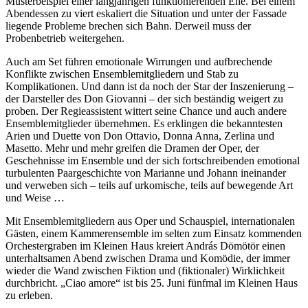
Musterbeispiel einer langjährigen funktionierenden Ehe. Bei einem
Abendessen zu viert eskaliert die Situation und unter der Fassade
liegende Probleme brechen sich Bahn. Derweil muss der
Probenbetrieb weitergehen.
Auch am Set führen emotionale Wirrungen und aufbrechende
Konflikte zwischen Ensemblemitgliedern und Stab zu
Komplikationen. Und dann ist da noch der Star der Inszenierung –
der Darsteller des Don Giovanni – der sich beständig weigert zu
proben. Der Regieassistent wittert seine Chance und auch andere
Ensemblemitglieder übernehmen. Es erklingen die bekanntesten
Arien und Duette von Don Ottavio, Donna Anna, Zerlina und
Masetto. Mehr und mehr greifen die Dramen der Oper, der
Geschehnisse im Ensemble und der sich fortschreibenden emotional
turbulenten Paargeschichte von Marianne und Johann ineinander
und verweben sich – teils auf urkomische, teils auf bewegende Art
und Weise …
Mit Ensemblemitgliedern aus Oper und Schauspiel, internationalen
Gästen, einem Kammerensemble im selten zum Einsatz kommenden
Orchestergraben im Kleinen Haus kreiert András Dömötör einen
unterhaltsamen Abend zwischen Drama und Komödie, der immer
wieder die Wand zwischen Fiktion und (fiktionaler) Wirklichkeit
durchbricht. „Ciao amore“ ist bis 25. Juni fünfmal im Kleinen Haus
zu erleben.