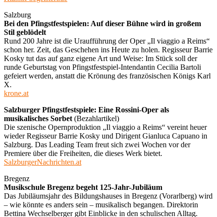
Salzburg
Bei den Pfingstfestspielen: Auf dieser Bühne wird in großem
Stil geblödelt
Rund 200 Jahre ist die Uraufführung der Oper „Il viaggio a Reims“
schon her. Zeit, das Geschehen ins Heute zu holen. Regisseur Barrie
Kosky tut das auf ganz eigene Art und Weise: Im Stück soll der
runde Geburtstag von Pfingstfestspiel-Intendantin Cecilia Bartoli
gefeiert werden, anstatt die Krönung des französischen Königs Karl
X.
krone.at
Salzburger Pfingstfestspiele: Eine Rossini-Oper als
musikalisches Sorbet
(Bezahlartikel)
Die szenische Opernproduktion „Il viaggio a Reims“ vereint heuer
wieder Regisseur Barrie Kosky und Dirigent Gianluca Capuano in
Salzburg. Das Leading Team freut sich zwei Wochen vor der
Premiere über die Freiheiten, die dieses Werk bietet.
SalzburgerNachrichten.at
Bregenz
Musikschule Bregenz begeht 125-Jahr-Jubiläum
Das Jubiläumsjahr des Bildungshauses in Bregenz (Vorarlberg) wird
– wie könnte es anders sein – musikalisch begangen. Direktorin
Bettina Wechselberger gibt Einblicke in den schulischen Alltag.