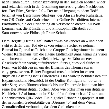
nach Ruhm durch Selbstinszenierung in den sozialen Medien wider
und setzt sich auch in der Gestaltung unseres digitalen Nachlebens
fort. Der Film „Sterben 2.0 – Der neue Umgang mit dem Tod“
berichtet von Bestattungs-Start-ups, der Alm als letzter Ruhestätte,
von QR-Codes auf Grabsteinen oder Online-Friedhöfen: Internet-
Plattformen, die der Erinnerung an Verstorbene dienen. Zu Wort
kommen u.a. die Künstlerin und Philosophin Elisabeth von
Samsonow sowie Philosoph Franz Schuh.
Dem Begriff „Death Café“ haftet etwas Makaberes an – und doch
steht er dafür, dem Tod etwas von seinem Stachel zu nehmen.
Einmal im Quartal trifft sich eine Gruppe Gleichgesinnter in einem
Wiener Kaffeehaus, um die eigene Endlichkeit ganz genau ins Visier
zu nehmen und um das vielleicht letzte große Tabu unserer
Gesellschaft ein wenig aufzubrechen. Stets gibt es viel Süßes in
Form von Mehlspeisen, um der Bitternis des Themas etwas
entgegenzusetzen. Reiner Pragmatismus dominiert im ersten
digitalen Bestattungshaus Österreichs. Das Start-up befindet sich auf
Expansionskurs. Herzstück ist der Online-Konfigurator: ob Urne
oder Sarg, vom Blumenschmuck bis zur Trauerrede kann man hier
seine Bestattung digital buchen. Aber wie ordnet man sein digitales
Nachleben? Auf immer mehr Friedhöfen finden sich auf Grab- und
Gedenksteinen QR-Codes. Ein digitales Erinnerungsprojekt ist mit
der nationalen Gedenkstätte der „Gruppe 40“ auf dem Wiener
Zentralfriedhof verbunden, das dem Gedenken der