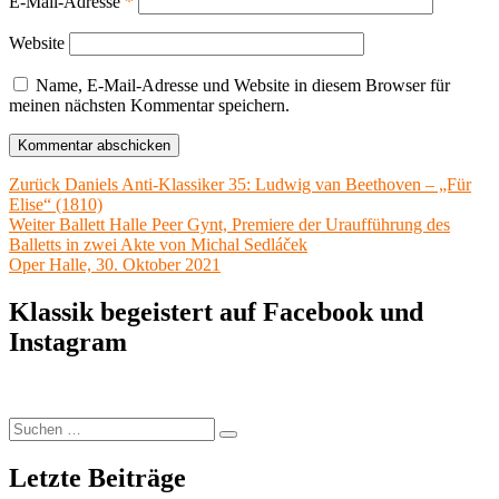
E-Mail-Adresse
*
Website
Name, E-Mail-Adresse und Website in diesem Browser für
meinen nächsten Kommentar speichern.
Beitragsnavigation
Vorheriger
Zurück
Daniels Anti-Klassiker 35: Ludwig van Beethoven – „Für
Beitrag:
Elise“ (1810)
Nächster
Weiter
Ballett Halle Peer Gynt, Premiere der Uraufführung des
Beitrag:
Balletts in zwei Akte von Michal Sedláček
Oper Halle, 30. Oktober 2021
Klassik begeistert auf Facebook und
Instagram
Suchen
Suchen
nach:
Letzte Beiträge