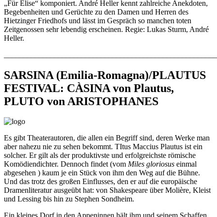
„Für Elise“ komponiert. André Heller kennt zahlreiche Anekdoten,
Begebenheiten und Gerüchte zu den Damen und Herren des
Hietzinger Friedhofs und lässt im Gespräch so manchen toten
Zeitgenossen sehr lebendig erscheinen. Regie: Lukas Sturm, André
Heller.
_______________________________________________________
SARSINA (Emilia-Romagna)/PLAUTUS
FESTIVAL: CÀSINA von Plautus,
PLUTO von ARISTOPHANES
Es gibt Theaterautoren, die allen ein Begriff sind, deren Werke man
aber nahezu nie zu sehen bekommt. TItus Maccius Plautus ist ein
solcher. Er gilt als der produktivste und erfolgreichste römische
Komödiendichter. Dennoch findet (vom
Miles gloriosus
einmal
abgesehen ) kaum je ein Stück von ihm den Weg auf die Bühne.
Und das trotz des großen Einflusses, den er auf die europäische
Dramenliteratur ausgeübt hat: von Shakespeare über Molière, Kleist
und Lessing bis hin zu Stephen Sondheim.
Ein kleines Dorf in den Appeninnen hält ihm und seinem Schaffen