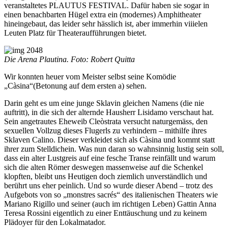
veranstaltetes PLAUTUS FESTIVAL. Dafür haben sie sogar in
einen benachbarten Hügel extra ein (modernes) Amphitheater
hineingebaut, das leider sehr hässlich ist, aber immerhin viiielen
Leuten Platz für Theateraufführungen bietet.
Die Arena Plautina. Foto: Robert Quitta
Wir konnten heuer vom Meister selbst seine Komödie
„Càsina“(Betonung auf dem ersten a) sehen.
Darin geht es um eine junge Sklavin gleichen Namens (die nie
auftritt), in die sich der alternde Hausherr Lisidamo verschaut hat.
Sein angetrautes Eheweib Cleòstrata versucht naturgemäss, den
sexuellen Vollzug dieses Flugerls zu verhindern – mithilfe ihres
Sklaven Calino. Dieser verkleidet sich als Càsina und kommt statt
ihrer zum Stelldichein. Was nun daran so wahnsinnig lustig sein soll,
dass ein alter Lustgreis auf eine fesche Transe reinfällt und warum
sich die alten Römer deswegen massenweise auf die Schenkel
klopften, bleibt uns Heutigen doch ziemlich unverständlich und
berührt uns eher peinlich. Und so wurde dieser Abend – trotz des
Aufgebots von so „monstres sacrés“ des italienischen Theaters wie
Mariano Rigillo und seiner (auch im richtigen Leben) Gattin Anna
Teresa Rossini eigentlich zu einer Enttäuschung und zu keinem
Plädoyer für den Lokalmatador.