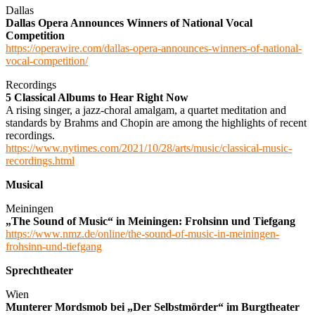
Dallas
Dallas Opera Announces Winners of National Vocal
Competition
https://operawire.com/dallas-opera-announces-winners-of-national-
vocal-competition/
Recordings
5 Classical Albums to Hear Right Now
A rising singer, a jazz-choral amalgam, a quartet meditation and
standards by Brahms and Chopin are among the highlights of recent
recordings.
https://www.nytimes.com/2021/10/28/arts/music/classical-music-
recordings.html
Musical
Meiningen
„The Sound of Music“ in Meiningen: Frohsinn und Tiefgang
https://www.nmz.de/online/the-sound-of-music-in-meiningen-
frohsinn-und-tiefgang
Sprechtheater
Wien
Munterer Mordsmob bei „Der Selbstmörder“ im Burgtheater