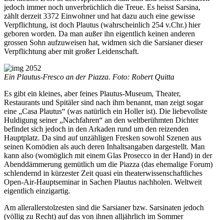
jedoch immer noch unverbrüchlich die Treue. Es heisst Sarsina,
zählt derzeit 3372 Einwohner und hat dazu auch eine gewisse
Verpflichtung, ist doch Plautus (wahrscheinlich 254 v.Chr.) hier
geboren worden. Da man außer ihn eigentlich keinen anderen
grossen Sohn aufzuweisen hat, widmen sich die Sarsianer dieser
Verpflichtung aber mit großer Leidenschaft.
Ein Plautus-Fresco an der Piazza. Foto: Robert Quitta
Es gibt ein kleines, aber feines Plautus-Museum, Theater,
Restaurants und Spitäler sind nach ihm benannt, man zeigt sogar
eine „Casa Plautus“ (was natürlich ein Holler ist). Die liebevollste
Huldigung seiner „Nachfahren“ an den weltberühmten Dichter
befindet sich jedoch in den Arkaden rund um den reizenden
Hauptplatz. Da sind auf unzähligen Fresken sowohl Szenen aus
seinen Komödien als auch deren Inhaltsangaben dargestellt. Man
kann also (womöglich mit einem Glas Prosecco in der Hand) in der
Abenddämmerung gemütlich um die Piazza (das ehemalige Forum)
schlendernd in kürzester Zeit quasi ein theaterwissenschaftliches
Open-Air-Hauptseminar in Sachen Plautus nachholen. Weltweit
eigentlich einzigartig.
Am allerallerstolzesten sind die Sarsianer bzw. Sarsinaten jedoch
(völlig zu Recht) auf das von ihnen alljährlich im Sommer