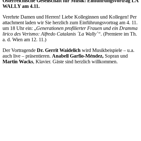
Österreichische Gesellschaft für Musik: Einführungsvortrag LA
WALLY am 4.11.
Verehrte Damen und Herren! Liebe Kolleginnen und Kollegen! Per
attachment laden wir Sie herzlich zum Einführungsvortrag am 4. 11.
um 18 Uhr ein: „
Generationen profilierter Frauen und ein Dramma
lirico des Verismo: Alfredo Catalanis ´La Wally´“.
(Premiere im Th.
a. d. Wien am 12. 11.)
Der Vortragende
Dr. Gerrit Waidelich
wird Musikbeispiele – u.a.
auch live – präsentieren.
Anabell Garfio-Méndez,
Sopran und
Martin Wacks
, Klavier. Gäste sind herzlich willkommen.