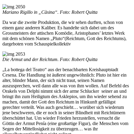
Mariano Rigillo in „Càsina“. Foto: Robert Quitta
Da war die zweite Produktion, die wir sehen durften, schon von
einem ganz anderen Kaliber. Es handelte sich dabei um des
Grossmeisters der attischen Komödie, Aristophanes’ letztes Werk
mit dem schönen Namen „Pluto“(Reichtum, Gott des Reichtums),
dargeboten vom Schauspielkollektiv
Die Armut und der Reichtum. Foto: Robert Quitta
„La bottega del Teatro“ aus der benachbarten Kreishauptstadt
Cesena. Die Handlung ist äußerst ungewöhnlich: Pluto ist hier ein
alter, blinder Mann, der sich nicht traut, seinen Namen
auszusprechen, weil dann alle was von ihm wollen. Auf Befehl des
Orakels von Delphi nimmt sich der arme Schlucker seiner an und
bringt ihn zum Heiligtum des Asklepios, um ihn wieder sehend zu
machen, damit der Gott den Reichtum in Hinkunft gefälligst
gerechter verteilt. Was auch geschieht… worüber sich wiederum
jene beschweren, die er noch in seiner Blindheit mit Reichtümern
überschüttet hat. Um wieder Frieden herzustellen, versucht die
Göttin der Armut Penía (eine großartige Figur), die Menschen vom
Segen der Mittellosigkeit zu überzeugen… was ihr