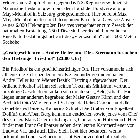
Widerstandskämpfer/innen gegen das NS-Regime gewidmet ist.
Naturnahe Bestattung wird auf dem Land der Forstverwaltung
Mayr-Melnhof in Salzburg großgeschrieben. Hier betreibt Max
Mayr-Melnhof auch sein Unternehmen Paxnatura: Gewisse Areale
seines 6.000 Hektar großen Besitzes verpachtet er zum Zweck der
naturnahen Bestattung. 250 Plätze sind bereits mit Urnen belegt.
Eine Naturbestattungsfläche ist die „Vierkaseralm“ auf 1.600 Metern
Seehöhe.
„Grabgeschichten – André Heller und Dirk Stermann besuchen
den Hietzinger Friedhof“ (23.00 Uhr)
Ein Friedhof ist ein geschichtsträchtiger Ort. Hier versammeln sich
all jene, die zu Lebzeiten niemals zueinander gefunden hätten.
André Heller ist im Wiener Bezirk Hietzing aufgewachsen. Der
örtliche Friedhof ist ihm seit seinen Tagen als Ministrant vertraut,
unzählige Geschichten ranken sich um dessen „Belegschaft“. Hier
liegen unter anderem begraben: der Maler Gustav Klimt und der
Architekt Otto Wagner; die TV-Legende Heinz Conrads und die
Geliebte des Kaisers, Katharina Schratt. Die Gräber von Engelbert
Dollfuß und Alban Berg kann man entdecken sowie jenes vom Chef
des Generalstabs Österreich-Ungarns, Conrad von Hötzendorf. Hier
findet man Franz Grillparzer neben dem letzten Kammerdiener von
Ludwig VI., und auch Elise Stein liegt hier begraben, wenig
bekannt und doch weltberühmt, hat Beethoven doch ihr zuliebe