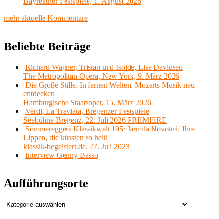
Bayreuther Festspiele, 1. August 2026
mehr aktuelle Kommentare
Beliebte Beiträge
Richard Wagner, Tristan und Isolde, Lise Davidsen
The Metropolitan Opera, New York, 9. März 2026
Die Große Stille, In fernen Welten, Mozarts Musik neu
entdecken
Hamburgische Staatsoper, 15. März 2026
Verdi, La Traviata, Bregenzer Festspiele
Seebühne Bregenz, 22. Juli 2026 PREMIERE
Sommereggers Klassikwelt 195: Jarmila Novotná- Ihre
Lippen, die küssten so heiß
klassik-begeistert.de, 27. Juli 2023
Interview Genny Basso
Aufführungsorte
Aufführungsorte