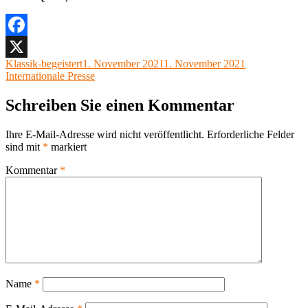
Facebook
Autor
Veröffentlicht
Kategorien
Klassik-begeistert
1. November 2021
1. November 2021
X
am
Internationale Presse
Schreiben Sie einen Kommentar
Ihre E-Mail-Adresse wird nicht veröffentlicht.
Erforderliche Felder
sind mit
*
markiert
Kommentar
*
Name
*