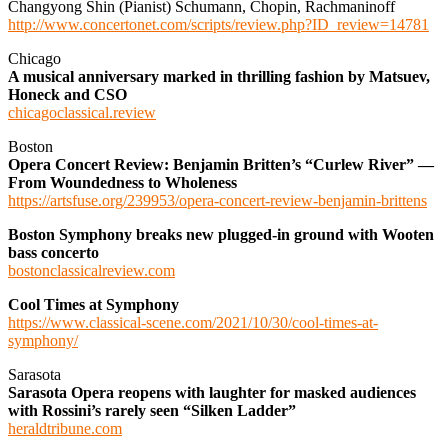
Changyong Shin (Pianist) Schumann, Chopin, Rachmaninoff
http://www.concertonet.com/scripts/review.php?ID_review=14781
Chicago
A musical anniversary marked in thrilling fashion by Matsuev,
Honeck and CSO
chicagoclassical.review
Boston
Opera Concert Review: Benjamin Britten’s “Curlew River” —
From Woundedness to Wholeness
https://artsfuse.org/239953/opera-concert-review-benjamin-brittens
Boston Symphony breaks new plugged-in ground with Wooten
bass concerto
bostonclassicalreview.com
Cool Times at Symphony
https://www.classical-scene.com/2021/10/30/cool-times-at-
symphony/
Sarasota
Sarasota Opera reopens with laughter for masked audiences
with Rossini’s rarely seen “Silken Ladder”
heraldtribune.com