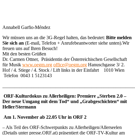
Annabell Garfio-Méndez
Wir müssen uns an die 3G-Regel halten, das bedeutet:
Bitte melden
Sie sich an
(E-mail, Telefon + Anrufebeantworter siehe unten).Wir
freuen uns auf Ihren Besuch!
Mit den besten Grüßen
Dr. Carmen Ottner, Präsidentin der Österreichischen Gesellschaft
für Musik
www.oegm.org
office@oegm.org
Hanuschgasse 3/ 2.
Hof / 4. Stiege / 4. Stock / Lift links in der Einfahrt 1010 Wien
Telefon 0043 1 5123143
_______________________________________________________
ORF-Kulturdokus zu Allerheiligen: Premiere „Sterben 2.0 –
Der neue Umgang mit dem Tod“ und „Grabgeschichten“ mit
Heller/Stermann
Am 1. November ab 22.05 Uhr in ORF 2
– Als Teil des ORF-Schwerpunkts zu Allerheiligen/Allerseelen
(Details unter presse.ORF.at) präsentiert die ORF-TV-Kultur am