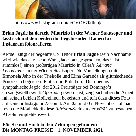
https://www.instagram.com/p/CVOF7faIhmj/
Brian Jagde ist derzeit Maurizio in der Wiener Staatsoper und
lässt sich mit den beiden ihn begehrenden Damen für
Instagram fotografieren
Aktuell singt der begehrte US-Tenor
Brian Jagde
(sein Nachname
wird wie das englische Wort „Jade“ ausgesprochen, das G ist
stimmlos!) einen großartigen Maurizio in Cilea’s
Adriana
Lecouvreur
an der Wiener Staatsoper. Die Vorstellungen mit
Ermonela Jaho in der Titelrolle und Elīna Garanča als giftmischende
Prinzessin begeistern Kritik und Publikum. Der überaus
sympathische Jagde, der 2012 Preisträger bei Domingo’s
Gesangswettbewerb
Operalia
gewesen ist, zeigt sich über die Arbeit
mit seinen beiden Kolleginnen begeistert und teilt dazu dieses Foto
auf seinem Instagram-Account. Am 02. und 05. November hat man
noch die Möglichkeit diese
Adriana
-Serie an der WSO zu besuchen.
Absolut empfehlenswert!
Für Sie und Euch in den Zeitungen gefunden:
Die MONTAG-PRESSE – 1. NOVEMBER 2021