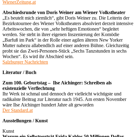
WienerZeitung.at
Abschiedsrunde von Doris Weiner am Wiener Volkstheater
„Es beutelt mich ziemlich“, gibt Doris Weiner zu. Die Leiterin der
Bezirkstournee des Wiener Volkstheaters absolviert derzeit intensive
Arbeitswochen, die von „sehr heftigen Emotionen“ begleitet
werden. Sie steht in ihrer eigenen Inszenierung der Komödie
„Barfuß im Park“ in der Rolle einer agilen älteren New Yorker
Mutter nahezu allabendlich auf einer anderen Bühne. Gleichzeitig
probt sie das Zwei-Personen-Stück „Sechs Tanzstunden in sechs
Wochen“. Es wird ihr Abschied sein.
Salzburger Nachrichten
Literatur / Buch
Zum 100. Geburtstag – Ilse Aichinger: Schreiben als
existenzielle Verflechtung
Ihr Werk ist schmal und dennoch der vielleicht wichtigste und
radikalste Beitrag zur Literatur nach 1945. Am ersten November
wäre Ilse Aichinger hundert Jahre alt geworden
Der Standard.at
Ausstellungen / Kunst
Kunst
Warum ein Selbstporträt Frida Kahlos 50 Millionen Dollar