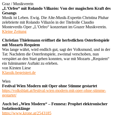
Graz / Musikverein
„L’Orfeo“ mit Rolando Villazón: Von der magischen Kraft des
Gesangs
Musik ist Leben. Ewig. Die Alte-Musik-Expertin Christina Pluhar
zelebrierte mit Rolando Villazón in der Titelrolle Claudio
Monteverdis Oper „L’Orfeo“ konzertant im Grazer Musikverein.
Kleine Zeitung
Christian Thielemann eröffnet die herbstlichen Osterfestspiele
mit Mozarts Requiem
Was lange währt, wird endlich gut, sagt der Volksmund, und in der
Tat: Nachdem die Osterfestspiele, zweimal verschoben, nun
verspätet an den Start gehen konnten, war mit Mozarts „Requiem“
ein fulminanter Auftakt zu erleben.
von Kirsten Liese
Klassik-begeistert.de
Wien
Festival Wien Modern mit Oper ohne Stimme gestartet
https://volksblatt.at/festival-wien-modern-mit-oper-ohne-stimme-
gestartet/
Auch bei „Wien Modern“ – Fennesz: Prophet elektronischer
Isolationsklänge
https://www.krone.at/2543185