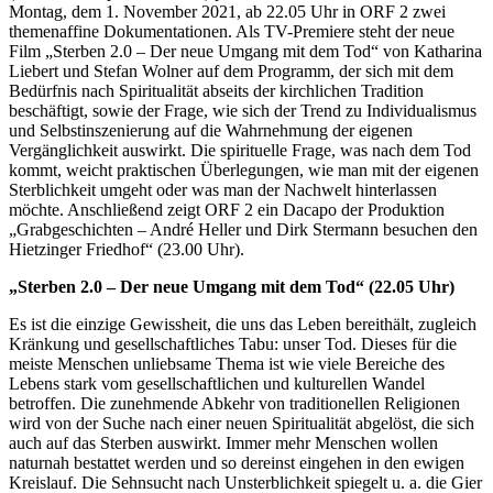
Montag, dem 1. November 2021, ab 22.05 Uhr in ORF 2 zwei
themenaffine Dokumentationen. Als TV-Premiere steht der neue
Film „Sterben 2.0 – Der neue Umgang mit dem Tod“ von Katharina
Liebert und Stefan Wolner auf dem Programm, der sich mit dem
Bedürfnis nach Spiritualität abseits der kirchlichen Tradition
beschäftigt, sowie der Frage, wie sich der Trend zu Individualismus
und Selbstinszenierung auf die Wahrnehmung der eigenen
Vergänglichkeit auswirkt. Die spirituelle Frage, was nach dem Tod
kommt, weicht praktischen Überlegungen, wie man mit der eigenen
Sterblichkeit umgeht oder was man der Nachwelt hinterlassen
möchte. Anschließend zeigt ORF 2 ein Dacapo der Produktion
„Grabgeschichten – André Heller und Dirk Stermann besuchen den
Hietzinger Friedhof“ (23.00 Uhr).
„Sterben 2.0 – Der neue Umgang mit dem Tod“ (22.05 Uhr)
Es ist die einzige Gewissheit, die uns das Leben bereithält, zugleich
Kränkung und gesellschaftliches Tabu: unser Tod. Dieses für die
meiste Menschen unliebsame Thema ist wie viele Bereiche des
Lebens stark vom gesellschaftlichen und kulturellen Wandel
betroffen. Die zunehmende Abkehr von traditionellen Religionen
wird von der Suche nach einer neuen Spiritualität abgelöst, die sich
auch auf das Sterben auswirkt. Immer mehr Menschen wollen
naturnah bestattet werden und so dereinst eingehen in den ewigen
Kreislauf. Die Sehnsucht nach Unsterblichkeit spiegelt u. a. die Gier