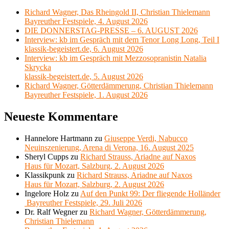
Richard Wagner, Das Rheingold II, Christian Thielemann
Bayreuther Festspiele, 4. August 2026
DIE DONNERSTAG-PRESSE – 6. AUGUST 2026
Interview: kb im Gespräch mit dem Tenor Long Long, Teil I
klassik-begeistert.de, 6. August 2026
Interview: kb im Gespräch mit Mezzosopranistin Natalia
Skrycka
klassik-begeistert.de, 5. August 2026
Richard Wagner, Götterdämmerung, Christian Thielemann
Bayreuther Festspiele, 1. August 2026
Neueste Kommentare
Hannelore Hartmann
zu
Giuseppe Verdi, Nabucco
Neuinszenierung, Arena di Verona, 16. August 2025
Sheryl Cupps
zu
Richard Strauss, Ariadne auf Naxos
Haus für Mozart, Salzburg, 2. August 2026
Klassikpunk
zu
Richard Strauss, Ariadne auf Naxos
Haus für Mozart, Salzburg, 2. August 2026
Ingelore Holz
zu
Auf den Punkt 99: Der fliegende Holländer
Bayreuther Festspiele, 29. Juli 2026
Dr. Ralf Wegner
zu
Richard Wagner, Götterdämmerung,
Christian Thielemann