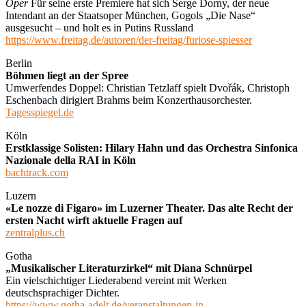
Oper
Für seine erste Premiere hat sich Serge Dorny, der neue
Intendant an der Staatsoper München, Gogols „Die Nase“
ausgesucht – und holt es in Putins Russland
https://www.freitag.de/autoren/der-freitag/furiose-spiesser
Berlin
Böhmen liegt an der Spree
Umwerfendes Doppel: Christian Tetzlaff spielt Dvořák, Christoph
Eschenbach dirigiert Brahms beim Konzerthausorchester.
Tagesspiegel.de
Köln
Erstklassige Solisten: Hilary Hahn und das Orchestra Sinfonica
Nazionale della RAI in Köln
bachtrack.com
Luzern
«Le nozze di Figaro» im Luzerner Theater. Das alte Recht der
ersten Nacht wirft aktuelle Fragen auf
zentralplus.ch
Gotha
„Musikalischer Literaturzirkel“ mit Diana Schnürpel
Ein vielschichtiger Liederabend vereint mit Werken
deutschsprachiger Dichter.
https://www.gotha-adelt.de/veranstaltungen-in-