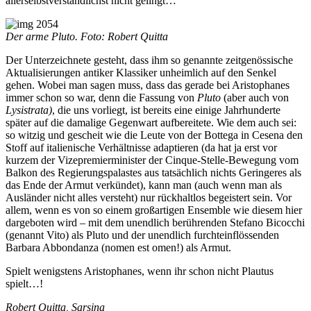
allerselbstverständlichst nicht gelingt…
Der arme Pluto. Foto: Robert Quitta
Der Unterzeichnete gesteht, dass ihm so genannte zeitgenössische
Aktualisierungen antiker Klassiker unheimlich auf den Senkel
gehen. Wobei man sagen muss, dass das gerade bei Aristophanes
immer schon so war, denn die Fassung von
Pluto
(aber auch von
Lysistrata)
, die uns vorliegt, ist bereits eine einige Jahrhunderte
später auf die damalige Gegenwart aufbereitete. Wie dem auch sei:
so witzig und gescheit wie die Leute von der Bottega in Cesena den
Stoff auf italienische Verhältnisse adaptieren (da hat ja erst vor
kurzem der Vizepremierminister der Cinque-Stelle-Bewegung vom
Balkon des Regierungspalastes aus tatsächlich nichts Geringeres als
das Ende der Armut verkündet), kann man (auch wenn man als
Ausländer nicht alles versteht) nur rückhaltlos begeistert sein. Vor
allem, wenn es von so einem großartigen Ensemble wie diesem hier
dargeboten wird – mit dem unendlich berührenden Stefano Bicocchi
(genannt Vito) als Pluto und der unendlich furchteinflössenden
Barbara Abbondanza (nomen est omen!) als Armut.
Spielt wenigstens Aristophanes, wenn ihr schon nicht Plautus
spielt…!
Robert Quitta, Sarsina