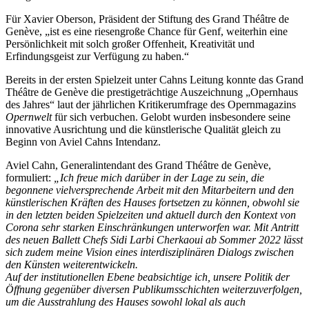
Für Xavier Oberson, Präsident der Stiftung des Grand Théâtre de
Genève, „ist es eine riesengroße Chance für Genf, weiterhin eine
Persönlichkeit mit solch großer Offenheit, Kreativität und
Erfindungsgeist zur Verfügung zu haben.“
Bereits in der ersten Spielzeit unter Cahns Leitung konnte das Grand
Théâtre de Genève die prestigeträchtige Auszeichnung „Opernhaus
des Jahres“ laut der jährlichen Kritikerumfrage des Opernmagazins
Opernwelt
für sich verbuchen. Gelobt wurden insbesondere seine
innovative Ausrichtung und die künstlerische Qualität gleich zu
Beginn von Aviel Cahns Intendanz.
Aviel Cahn, Generalintendant des Grand Théâtre de Genève,
formuliert:
„Ich freue mich darüber in der Lage zu sein, die
begonnene vielversprechende Arbeit mit den Mitarbeitern und den
künstlerischen Kräften des Hauses fortsetzen zu können, obwohl sie
in den letzten beiden Spielzeiten und aktuell durch den Kontext von
Corona sehr starken Einschränkungen unterworfen war. Mit Antritt
des neuen Ballett Chefs Sidi Larbi Cherkaoui ab Sommer 2022 lässt
sich zudem meine Vision eines interdisziplinären Dialogs zwischen
den Künsten weiterentwickeln.
Auf der institutionellen Ebene beabsichtige ich, unsere Politik der
Öffnung gegenüber diversen Publikumsschichten weiterzuverfolgen,
um die Ausstrahlung des Hauses sowohl lokal als auch