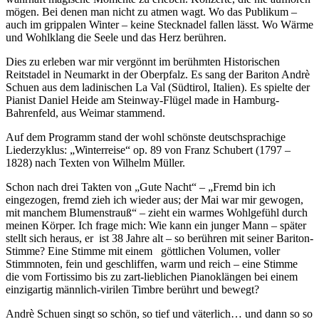
mögen. Bei denen man nicht zu atmen wagt. Wo das Publikum –
auch im grippalen Winter – keine Stecknadel fallen lässt. Wo Wärme
und Wohlklang die Seele und das Herz berühren.
Dies zu erleben war mir vergönnt im berühmten Historischen
Reitstadel in Neumarkt in der Oberpfalz. Es sang der Bariton Andrè
Schuen aus dem ladinischen La Val (Südtirol, Italien). Es spielte der
Pianist Daniel Heide am Steinway-Flügel made in Hamburg-
Bahrenfeld, aus Weimar stammend.
Auf dem Programm stand der wohl schönste deutschsprachige
Liederzyklus: „Winterreise“ op. 89 von Franz Schubert (1797 –
1828) nach Texten von Wilhelm Müller.
Schon nach drei Takten von „Gute Nacht“ – „Fremd bin ich
eingezogen, fremd zieh ich wieder aus; der Mai war mir gewogen,
mit manchem Blumenstrauß“ – zieht ein warmes Wohlgefühl durch
meinen Körper. Ich frage mich: Wie kann ein junger Mann – später
stellt sich heraus, er ist 38 Jahre alt – so berühren mit seiner Bariton-
Stimme? Eine Stimme mit einem göttlichen Volumen, voller
Stimmnoten, fein und geschliffen, warm und reich – eine Stimme
die vom Fortissimo bis zu zart-lieblichen Pianoklängen bei einem
einzigartig männlich-virilen Timbre berührt und bewegt?
Andrè Schuen singt so schön, so tief und väterlich… und dann so so