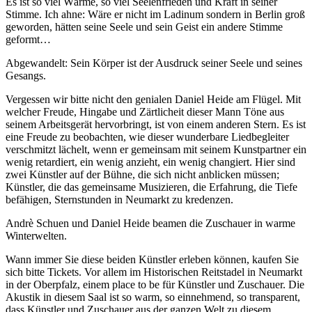
Es ist so viel Wärme, so viel Seelenfrieden und Kraft in seiner
Stimme. Ich ahne: Wäre er nicht im Ladinum sondern in Berlin groß
geworden, hätten seine Seele und sein Geist ein andere Stimme
geformt…
Abgewandelt: Sein Körper ist der Ausdruck seiner Seele und seines
Gesangs.
Vergessen wir bitte nicht den genialen Daniel Heide am Flügel. Mit
welcher Freude, Hingabe und Zärtlicheit dieser Mann Töne aus
seinem Arbeitsgerät hervorbringt, ist von einem anderen Stern. Es ist
eine Freude zu beobachten, wie dieser wunderbare Liedbegleiter
verschmitzt lächelt, wenn er gemeinsam mit seinem Kunstpartner ein
wenig retardiert, ein wenig anzieht, ein wenig changiert. Hier sind
zwei Künstler auf der Bühne, die sich nicht anblicken müssen;
Künstler, die das gemeinsame Musizieren, die Erfahrung, die Tiefe
befähigen, Sternstunden in Neumarkt zu kredenzen.
Andrè Schuen und Daniel Heide beamen die Zuschauer in warme
Winterwelten.
Wann immer Sie diese beiden Künstler erleben können, kaufen Sie
sich bitte Tickets. Vor allem im Historischen Reitstadel in Neumarkt
in der Oberpfalz, einem place to be für Künstler und Zuschauer. Die
Akustik in diesem Saal ist so warm, so einnehmend, so transparent,
dass Künstler und Zuschauer aus der ganzen Welt zu diesem