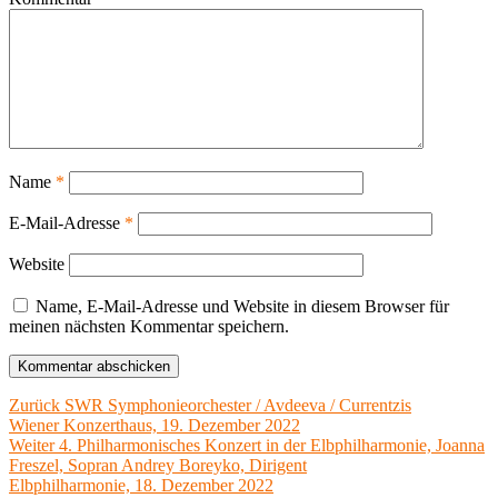
Name
*
E-Mail-Adresse
*
Website
Name, E-Mail-Adresse und Website in diesem Browser für
meinen nächsten Kommentar speichern.
Beitragsnavigation
Vorheriger
Zurück
SWR Symphonieorchester / Avdeeva / Currentzis
Beitrag:
Wiener Konzerthaus, 19. Dezember 2022
Nächster
Weiter
4. Philharmonisches Konzert in der Elbphilharmonie, Joanna
Beitrag:
Freszel, Sopran Andrey Boreyko, Dirigent
Elbphilharmonie, 18. Dezember 2022