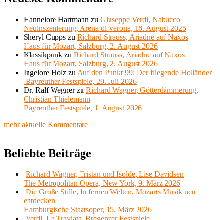
Hannelore Hartmann
zu
Giuseppe Verdi, Nabucco
Neuinszenierung, Arena di Verona, 16. August 2025
Sheryl Cupps
zu
Richard Strauss, Ariadne auf Naxos
Haus für Mozart, Salzburg, 2. August 2026
Klassikpunk
zu
Richard Strauss, Ariadne auf Naxos
Haus für Mozart, Salzburg, 2. August 2026
Ingelore Holz
zu
Auf den Punkt 99: Der fliegende Holländer
Bayreuther Festspiele, 29. Juli 2026
Dr. Ralf Wegner
zu
Richard Wagner, Götterdämmerung,
Christian Thielemann
Bayreuther Festspiele, 1. August 2026
mehr aktuelle Kommentare
Beliebte Beiträge
Richard Wagner, Tristan und Isolde, Lise Davidsen
The Metropolitan Opera, New York, 9. März 2026
Die Große Stille, In fernen Welten, Mozarts Musik neu
entdecken
Hamburgische Staatsoper, 15. März 2026
Verdi, La Traviata, Bregenzer Festspiele