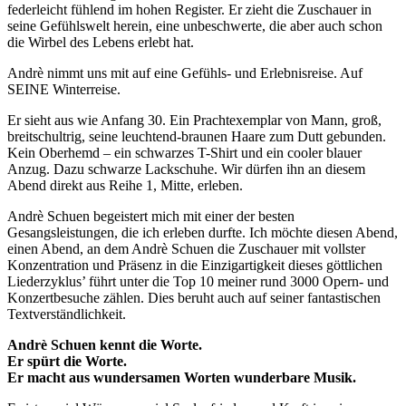
federleicht fühlend im hohen Register. Er zieht die Zuschauer in
seine Gefühlswelt herein, eine unbeschwerte, die aber auch schon
die Wirbel des Lebens erlebt hat.
Andrè nimmt uns mit auf eine Gefühls- und Erlebnisreise. Auf
SEINE Winterreise.
Er sieht aus wie Anfang 30. Ein Prachtexemplar von Mann, groß,
breitschultrig, seine leuchtend-braunen Haare zum Dutt gebunden.
Kein Oberhemd – ein schwarzes T-Shirt und ein cooler blauer
Anzug. Dazu schwarze Lackschuhe. Wir dürfen ihn an diesem
Abend direkt aus Reihe 1, Mitte, erleben.
Andrè Schuen begeistert mich mit einer der besten
Gesangsleistungen, die ich erleben durfte. Ich möchte diesen Abend,
einen Abend, an dem Andrè Schuen die Zuschauer mit vollster
Konzentration und Präsenz in die Einzigartigkeit dieses göttlichen
Liederzyklus’ führt unter die Top 10 meiner rund 3000 Opern- und
Konzertbesuche zählen. Dies beruht auch auf seiner fantastischen
Textverständlichkeit.
Andrè Schuen kennt die Worte.
Er spürt die Worte.
Er macht aus wundersamen Worten wunderbare Musik.