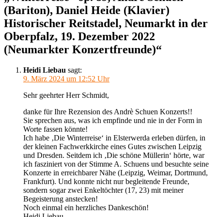
(Bariton), Daniel Heide (Klavier)
Historischer Reitstadel, Neumarkt in der
Oberpfalz, 19. Dezember 2022
(Neumarkter Konzertfreunde)“
Heidi Liebau
sagt:
9. März 2024 um 12:52 Uhr
Sehr geehrter Herr Schmidt,
danke für Ihre Rezension des Andrè Schuen Konzerts!!
Sie sprechen aus, was ich empfinde und nie in der Form in
Worte fassen könnte!
Ich habe ‚Die Winterreise‘ in Elsterwerda erleben dürfen, in
der kleinen Fachwerkkirche eines Gutes zwischen Leipzig
und Dresden. Seitdem ich ‚Die schöne Müllerin‘ hörte, war
ich fasziniert von der Stimme A. Schuens und besuchte seine
Konzerte in erreichbarer Nähe (Leipzig, Weimar, Dortmund,
Frankfurt). Und konnte nicht nur begleitende Freunde,
sondern sogar zwei Enkeltöchter (17, 23) mit meiner
Begeisterung anstecken!
Noch einmal ein herzliches Dankeschön!
Heidi Liebau,