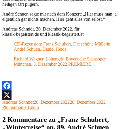
heiligen Ort pilgern.
Andrè Schuen sagte mir nach dem Konzert: „Hier muss man ja
eigentlich gar nichts machen. Hier geht alles von selbst.“
Andreas Schmidt, 20. Dezember 2022, für
klassik-begeistert.de und klassik-begeistert.at
CD-Rezension: Franz Schubert, Die schöne Müllerin,
Andrè Schuen, Daniel Heide
Richard Wagner, Lohengrin Bayerische Staatsoper,
München, 3. Dezember 2022 PREMIERE
Facebook
Autor
Veröffentlicht
Kategorien
Andreas Schmidt
20. Dezember 2022
20. Dezember 2022
X
am
Philharmonie Berlin
2 Kommentare zu „Franz Schubert,
„Winterreise“ op. 89, Andrè Schuen