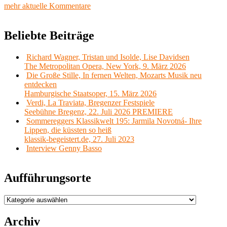
mehr aktuelle Kommentare
Beliebte Beiträge
Richard Wagner, Tristan und Isolde, Lise Davidsen
The Metropolitan Opera, New York, 9. März 2026
Die Große Stille, In fernen Welten, Mozarts Musik neu
entdecken
Hamburgische Staatsoper, 15. März 2026
Verdi, La Traviata, Bregenzer Festspiele
Seebühne Bregenz, 22. Juli 2026 PREMIERE
Sommereggers Klassikwelt 195: Jarmila Novotná- Ihre
Lippen, die küssten so heiß
klassik-begeistert.de, 27. Juli 2023
Interview Genny Basso
Aufführungsorte
Aufführungsorte
Archiv