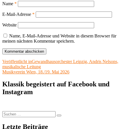
Name
*
E-Mail-Adresse
*
Website
Name, E-Mail-Adresse und Website in diesem Browser für
meinen nächsten Kommentar speichern.
Beitragsnavigation
Veröffentlicht in
Gewandhausorchester Leipzig, Andris Nelsons,
musikalische Leitung
Musikverein Wien, 18./19. Mai 2026
Klassik begeistert auf Facebook und
Instagram
Suchen
Suchen
nach:
Letzte Beiträge