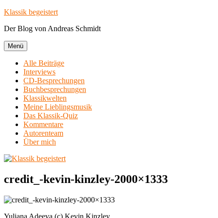
Zum
Klassik begeistert
Inhalt
Der Blog von Andreas Schmidt
springen
Menü
Alle Beiträge
Interviews
CD-Besprechungen
Buchbesprechungen
Klassikwelten
Meine Lieblingsmusik
Das Klassik-Quiz
Kommentare
Autorenteam
Über mich
credit_-kevin-kinzley-2000×1333
Yuliana Adeeva (c) Kevin Kinzley