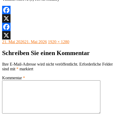
Facebook
X
Facebook
Veröffentlicht
Originalgröße
21. Mai 2026
21. Mai 2026
1920 × 1280
X
am
Schreiben Sie einen Kommentar
Ihre E-Mail-Adresse wird nicht veröffentlicht.
Erforderliche Felder
sind mit
*
markiert
Kommentar
*