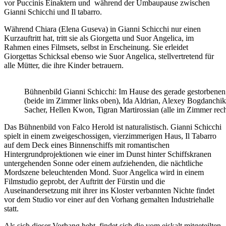
vor Puccinis Einaktern und während der Umbaupause zwischen
Gianni Schicchi und Il tabarro.
Während Chiara (Elena Guseva) in Gianni Schicchi nur einen
Kurzauftritt hat, tritt sie als Giorgetta und Suor Angelica, im
Rahmen eines Filmsets, selbst in Erscheinung. Sie erleidet
Giorgettas Schicksal ebenso wie Suor Angelica, stellvertretend für
alle Mütter, die ihre Kinder betrauern.
Bühnenbild Gianni Schicchi: Im Hause des gerade gestorbenen 
(beide im Zimmer links oben), Ida Aldrian, Alexey Bogdanchi
Sacher, Hellen Kwon, Tigran Martirossian (alle im Zimmer re
Das Bühnenbild von Falco Herold ist naturalistisch. Gianni Schicchi
spielt in einem zweigeschossigen, vierzimmerigen Haus, Il Tabarro
auf dem Deck eines Binnenschiffs mit romantischen
Hintergrundprojektionen wie einer im Dunst hinter Schiffskranen
untergehenden Sonne oder einem aufziehenden, die nächtliche
Mordszene beleuchtenden Mond. Suor Angelica wird in einem
Filmstudio geprobt, der Auftritt der Fürstin und die
Auseinandersetzung mit ihrer ins Kloster verbannten Nichte findet
vor dem Studio vor einer auf den Vorhang gemalten Industriehalle
statt.
Als sich dieser Vorhang hebt, findet sich die vom eiskalt mitgeteilten