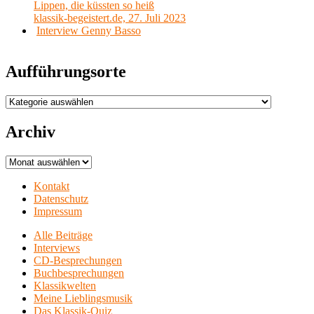
Lippen, die küssten so heiß
klassik-begeistert.de, 27. Juli 2023
Interview Genny Basso
Aufführungsorte
Aufführungsorte
Archiv
Archiv
Kontakt
Datenschutz
Impressum
Alle Beiträge
Interviews
CD-Besprechungen
Buchbesprechungen
Klassikwelten
Meine Lieblingsmusik
Das Klassik-Quiz