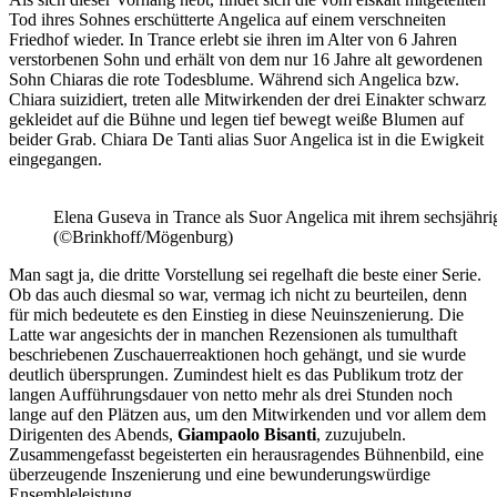
Tod ihres Sohnes erschütterte Angelica auf einem verschneiten
Friedhof wieder. In Trance erlebt sie ihren im Alter von 6 Jahren
verstorbenen Sohn und erhält von dem nur 16 Jahre alt gewordenen
Sohn Chiaras die rote Todesblume. Während sich Angelica bzw.
Chiara suizidiert, treten alle Mitwirkenden der drei Einakter schwarz
gekleidet auf die Bühne und legen tief bewegt weiße Blumen auf
beider Grab. Chiara De Tanti alias Suor Angelica ist in die Ewigkeit
eingegangen.
Elena Guseva in Trance als Suor Angelica mit ihrem sechsjäh
(©Brinkhoff/Mögenburg)
Man sagt ja, die dritte Vorstellung sei regelhaft die beste einer Serie.
Ob das auch diesmal so war, vermag ich nicht zu beurteilen, denn
für mich bedeutete es den Einstieg in diese Neuinszenierung. Die
Latte war angesichts der in manchen Rezensionen als tumulthaft
beschriebenen Zuschauerreaktionen hoch gehängt, und sie wurde
deutlich übersprungen. Zumindest hielt es das Publikum trotz der
langen Aufführungsdauer von netto mehr als drei Stunden noch
lange auf den Plätzen aus, um den Mitwirkenden und vor allem dem
Dirigenten des Abends,
Giampaolo Bisanti
, zuzujubeln.
Zusammengefasst begeisterten ein herausragendes Bühnenbild, eine
überzeugende Inszenierung und eine bewunderungswürdige
Ensembleleistung.