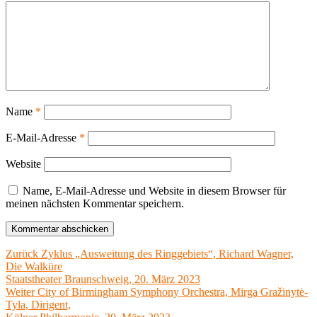
Name
*
E-Mail-Adresse
*
Website
Name, E-Mail-Adresse und Website in diesem Browser für
meinen nächsten Kommentar speichern.
Beitragsnavigation
Vorheriger
Zurück
Zyklus „Ausweitung des Ringgebiets“, Richard Wagner,
Beitrag:
Die Walküre
Staatstheater Braunschweig, 20. März 2023
Nächster
Weiter
City of Birmingham Symphony Orchestra, Mirga Gražinytė-
Beitrag:
Tyla, Dirigent,