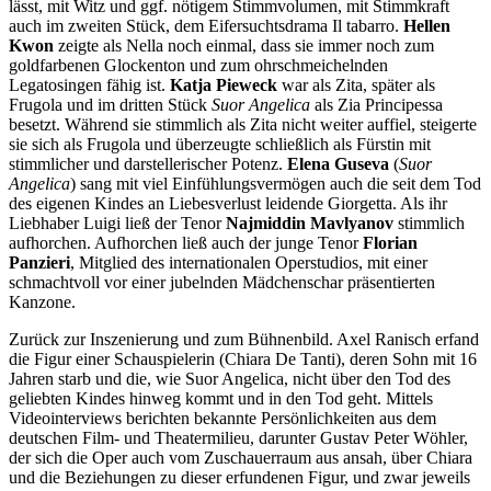
lässt, mit Witz und ggf. nötigem Stimmvolumen, mit Stimmkraft
auch im zweiten Stück, dem Eifersuchtsdrama Il tabarro.
Hellen
Kwon
zeigte als Nella noch einmal, dass sie immer noch zum
goldfarbenen Glockenton und zum ohrschmeichelnden
Legatosingen fähig ist.
Katja Pieweck
war als Zita, später als
Frugola und im dritten Stück
Suor Angelica
als Zia Principessa
besetzt. Während sie stimmlich als Zita nicht weiter auffiel, steigerte
sie sich als Frugola und überzeugte schließlich als Fürstin mit
stimmlicher und darstellerischer Potenz.
Elena Guseva
(
Suor
Angelica
) sang mit viel Einfühlungsvermögen auch die seit dem Tod
des eigenen Kindes an Liebesverlust leidende Giorgetta. Als ihr
Liebhaber Luigi ließ der Tenor
Najmiddin Mavlyanov
stimmlich
aufhorchen. Aufhorchen ließ auch der junge Tenor
Florian
Panzieri
, Mitglied des internationalen Operstudios, mit einer
schmachtvoll vor einer jubelnden Mädchenschar präsentierten
Kanzone.
Zurück zur Inszenierung und zum Bühnenbild. Axel Ranisch erfand
die Figur einer Schauspielerin (Chiara De Tanti), deren Sohn mit 16
Jahren starb und die, wie Suor Angelica, nicht über den Tod des
geliebten Kindes hinweg kommt und in den Tod geht. Mittels
Videointerviews berichten bekannte Persönlichkeiten aus dem
deutschen Film- und Theatermilieu, darunter Gustav Peter Wöhler,
der sich die Oper auch vom Zuschauerraum aus ansah, über Chiara
und die Beziehungen zu dieser erfundenen Figur, und zwar jeweils