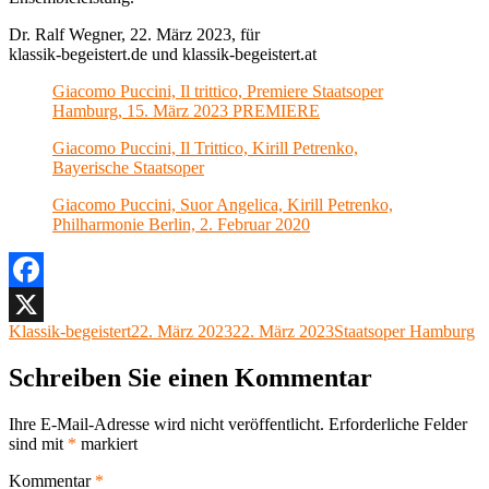
Dr. Ralf Wegner, 22. März 2023, für
klassik-begeistert.de und klassik-begeistert.at
Giacomo Puccini, Il trittico, Premiere Staatsoper
Hamburg, 15. März 2023 PREMIERE
Giacomo Puccini, Il Trittico, Kirill Petrenko,
Bayerische Staatsoper
Giacomo Puccini, Suor Angelica, Kirill Petrenko,
Philharmonie Berlin, 2. Februar 2020
Facebook
Autor
Veröffentlicht
Kategorien
Klassik-begeistert
22. März 2023
22. März 2023
Staatsoper Hamburg
X
am
Schreiben Sie einen Kommentar
Ihre E-Mail-Adresse wird nicht veröffentlicht.
Erforderliche Felder
sind mit
*
markiert
Kommentar
*