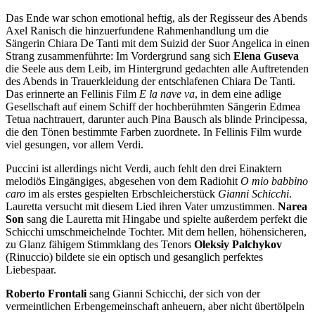
Das Ende war schon emotional heftig, als der Regisseur des Abends
Axel Ranisch die hinzuerfundene Rahmenhandlung um die
Sängerin Chiara De Tanti mit dem Suizid der Suor Angelica in einen
Strang zusammenführte: Im Vordergrund sang sich
Elena Guseva
die Seele aus dem Leib, im Hintergrund gedachten alle Auftretenden
des Abends in Trauerkleidung der entschlafenen Chiara De Tanti.
Das erinnerte an Fellinis Film
E la nave va
, in dem eine adlige
Gesellschaft auf einem Schiff der hochberühmten Sängerin Edmea
Tetua nachtrauert, darunter auch Pina Bausch als blinde Principessa,
die den Tönen bestimmte Farben zuordnete. In Fellinis Film wurde
viel gesungen, vor allem Verdi.
Puccini ist allerdings nicht Verdi, auch fehlt den drei Einaktern
melodiös Eingängiges, abgesehen von dem Radiohit
O mio babbino
caro
im als erstes gespielten Erbschleicherstück
Gianni Schicchi
.
Lauretta versucht mit diesem Lied ihren Vater umzustimmen.
Narea
Son
sang die Lauretta mit Hingabe und spielte außerdem perfekt die
Schicchi umschmeichelnde Tochter. Mit dem hellen, höhensicheren,
zu Glanz fähigem Stimmklang des Tenors
Oleksiy Palchykov
(Rinuccio) bildete sie ein optisch und gesanglich perfektes
Liebespaar.
Roberto Frontali
sang Gianni Schicchi, der sich von der
vermeintlichen Erbengemeinschaft anheuern, aber nicht übertölpeln