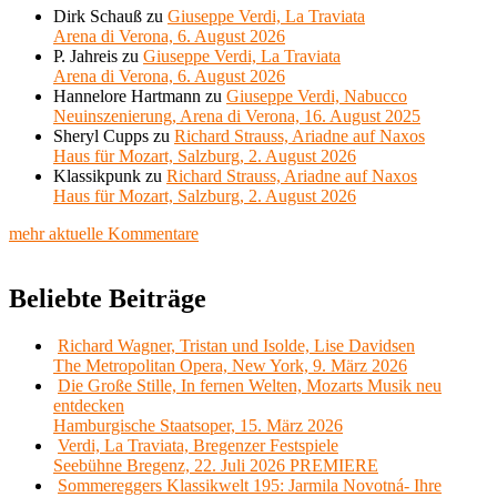
Dirk Schauß
zu
Giuseppe Verdi, La Traviata
Arena di Verona, 6. August 2026
P. Jahreis
zu
Giuseppe Verdi, La Traviata
Arena di Verona, 6. August 2026
Hannelore Hartmann
zu
Giuseppe Verdi, Nabucco
Neuinszenierung, Arena di Verona, 16. August 2025
Sheryl Cupps
zu
Richard Strauss, Ariadne auf Naxos
Haus für Mozart, Salzburg, 2. August 2026
Klassikpunk
zu
Richard Strauss, Ariadne auf Naxos
Haus für Mozart, Salzburg, 2. August 2026
mehr aktuelle Kommentare
Beliebte Beiträge
Richard Wagner, Tristan und Isolde, Lise Davidsen
The Metropolitan Opera, New York, 9. März 2026
Die Große Stille, In fernen Welten, Mozarts Musik neu
entdecken
Hamburgische Staatsoper, 15. März 2026
Verdi, La Traviata, Bregenzer Festspiele
Seebühne Bregenz, 22. Juli 2026 PREMIERE
Sommereggers Klassikwelt 195: Jarmila Novotná- Ihre