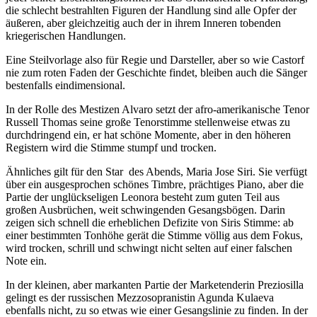
die schlecht bestrahlten Figuren der Handlung sind alle Opfer der
äußeren, aber gleichzeitig auch der in ihrem Inneren tobenden
kriegerischen Handlungen.
Eine Steilvorlage also für Regie und Darsteller, aber so wie Castorf
nie zum roten Faden der Geschichte findet, bleiben auch die Sänger
bestenfalls eindimensional.
In der Rolle des Mestizen Alvaro setzt der afro-amerikanische Tenor
Russell Thomas seine große Tenorstimme stellenweise etwas zu
durchdringend ein, er hat schöne Momente, aber in den höheren
Registern wird die Stimme stumpf und trocken.
Ähnliches gilt für den Star des Abends, Maria Jose Siri. Sie verfügt
über ein ausgesprochen schönes Timbre, prächtiges Piano, aber die
Partie der unglückseligen Leonora besteht zum guten Teil aus
großen Ausbrüchen, weit schwingenden Gesangsbögen. Darin
zeigen sich schnell die erheblichen Defizite von Siris Stimme: ab
einer bestimmten Tonhöhe gerät die Stimme völlig aus dem Fokus,
wird trocken, schrill und schwingt nicht selten auf einer falschen
Note ein.
In der kleinen, aber markanten Partie der Marketenderin Preziosilla
gelingt es der russischen Mezzosopranistin Agunda Kulaeva
ebenfalls nicht, zu so etwas wie einer Gesangslinie zu finden. In der