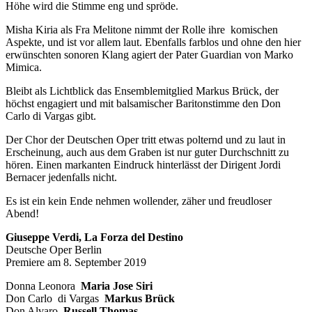
Höhe wird die Stimme eng und spröde.
Misha Kiria als Fra Melitone nimmt der Rolle ihre komischen
Aspekte, und ist vor allem laut. Ebenfalls farblos und ohne den hier
erwünschten sonoren Klang agiert der Pater Guardian von Marko
Mimica.
Bleibt als Lichtblick das Ensemblemitglied Markus Brück, der
höchst engagiert und mit balsamischer Baritonstimme den Don
Carlo di Vargas gibt.
Der Chor der Deutschen Oper tritt etwas polternd und zu laut in
Erscheinung, auch aus dem Graben ist nur guter Durchschnitt zu
hören. Einen markanten Eindruck hinterlässt der Dirigent Jordi
Bernacer jedenfalls nicht.
Es ist ein kein Ende nehmen wollender, zäher und freudloser
Abend!
Giuseppe Verdi,
La Forza del Destino
Deutsche Oper Berlin
Premiere am 8. September 2019
Donna Leonora
Maria Jose Siri
Don Carlo di Vargas
Markus Brück
Don Alvaro
Russell Thomas