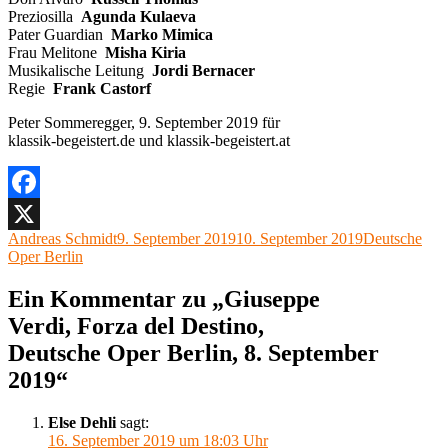
Preziosilla
Agunda Kulaeva
Pater Guardian
Marko Mimica
Frau Melitone
Misha Kiria
Musikalische Leitung
Jordi Bernacer
Regie
Frank Castorf
Peter Sommeregger, 9. September 2019 für
klassik-begeistert.de und klassik-begeistert.at
Facebook
Autor
Veröffentlicht
Kategorien
Andreas Schmidt
9. September 2019
10. September 2019
Deutsche
X
am
Oper Berlin
Ein Kommentar zu „Giuseppe
Verdi, Forza del Destino,
Deutsche Oper Berlin, 8. September
2019“
Else Dehli
sagt:
16. September 2019 um 18:03 Uhr