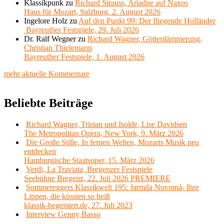
Klassikpunk
zu
Richard Strauss, Ariadne auf Naxos
Haus für Mozart, Salzburg, 2. August 2026
Ingelore Holz
zu
Auf den Punkt 99: Der fliegende Holländer
Bayreuther Festspiele, 29. Juli 2026
Dr. Ralf Wegner
zu
Richard Wagner, Götterdämmerung,
Christian Thielemann
Bayreuther Festspiele, 1. August 2026
mehr aktuelle Kommentare
Beliebte Beiträge
Richard Wagner, Tristan und Isolde, Lise Davidsen
The Metropolitan Opera, New York, 9. März 2026
Die Große Stille, In fernen Welten, Mozarts Musik neu
entdecken
Hamburgische Staatsoper, 15. März 2026
Verdi, La Traviata, Bregenzer Festspiele
Seebühne Bregenz, 22. Juli 2026 PREMIERE
Sommereggers Klassikwelt 195: Jarmila Novotná- Ihre
Lippen, die küssten so heiß
klassik-begeistert.de, 27. Juli 2023
Interview Genny Basso