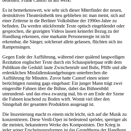
bedeuten: Frank Castorf ist am Werk!
Es ist bemerkenswert, wie sehr sich dieser Miterfinder der neuen,
destruktiven Theaterästhetik treu geblieben ist: man meint, sich auf
einer Zeitreise in die Berliner Volksbühne der 1990er-Jahre zu
befinden. Da werden stückfremde Texte optisch eingeblendet oder
gesprochen, die gezeigten Videos lassen keinerlei Bezug zu der
Handlung erkennen, eine markante Personenregie ist nicht
erkennbar, die Sänger, solcherart allein gelassen, flüchten sich ins
Rampensingen.
Gegen Ende der Aufführung, während einer quälend langweiligen
Rezitation englischer Texte durch ein Schauspielerpaar reißt dem
Publikum die Geduld: laute Zwischenrufe und Buhs, Pfiffe und alle
erdenklichen Missfallenskundgebungen unterbrechen die
Aufführung für Minuten. Zuvor hatte Castorf einen seiner
berüchtigten running gags eingebaut: Ein junger Mann trägt zwei
eingerollte Fahnen über die Bühne, dabei das Bühnenbild
umrundend- und das etwa zwanzig mal, bis er am Ende der Szene
die Fahnen krachend zu Boden wirft. Womit viel über den
Sinngehalt der gesamten Produktion ausgesagt ist.
Die Inszenierung macht es einem nicht leicht, sich auf die Musik zu
konzentrieren. Diese Verdi-Oper ist bedeutend spröder, sperriger als
die meisten, bekannteren Werke des Komponisten. Der Krieg in
jeder seiner Erscheinungsformen ist das Grundthema der Handlung,