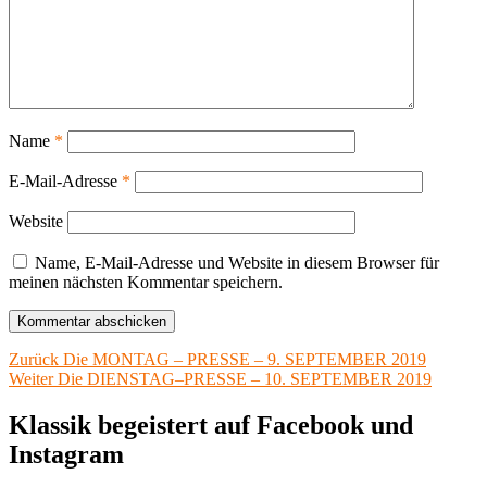
Name
*
E-Mail-Adresse
*
Website
Name, E-Mail-Adresse und Website in diesem Browser für
meinen nächsten Kommentar speichern.
Beitragsnavigation
Vorheriger
Zurück
Die MONTAG – PRESSE – 9. SEPTEMBER 2019
Nächster
Beitrag:
Weiter
Die DIENSTAG–PRESSE – 10. SEPTEMBER 2019
Beitrag:
Klassik begeistert auf Facebook und
Instagram