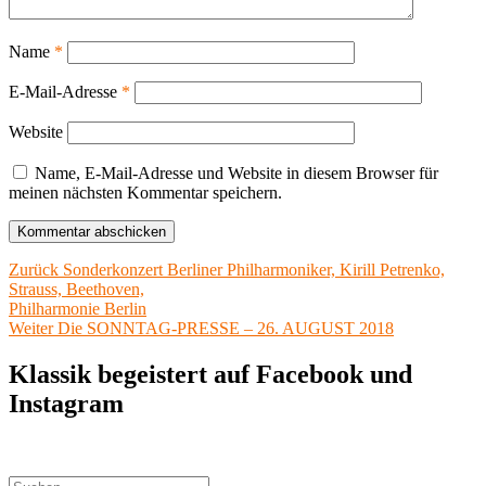
Name
*
E-Mail-Adresse
*
Website
Name, E-Mail-Adresse und Website in diesem Browser für
meinen nächsten Kommentar speichern.
Beitragsnavigation
Vorheriger
Zurück
Sonderkonzert Berliner Philharmoniker, Kirill Petrenko,
Beitrag:
Strauss, Beethoven,
Philharmonie Berlin
Nächster
Weiter
Die SONNTAG-PRESSE – 26. AUGUST 2018
Beitrag:
Klassik begeistert auf Facebook und
Instagram
Suchen