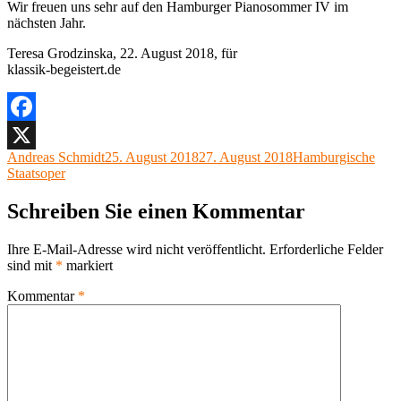
Wir freuen uns sehr auf den Hamburger Pianosommer IV im
nächsten Jahr.
Teresa Grodzinska, 22. August 2018, für
klassik-begeistert.de
Facebook
Autor
Veröffentlicht
Kategorien
Andreas Schmidt
25. August 2018
27. August 2018
Hamburgische
X
am
Staatsoper
Schreiben Sie einen Kommentar
Ihre E-Mail-Adresse wird nicht veröffentlicht.
Erforderliche Felder
sind mit
*
markiert
Kommentar
*