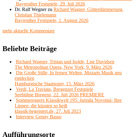
Bayreuther Festspiele, 29. Juli 2026
Dr. Ralf Wegner
zu
Richard Wagner, Götterdämmerung,
Christian Thielemann
Bayreuther Festspiele, 1. August 2026
mehr aktuelle Kommentare
Beliebte Beiträge
Richard Wagner, Tristan und Isolde, Lise Davidsen
The Metropolitan Opera, New York, 9. März 2026
Die Große Stille, In fernen Welten, Mozarts Musik neu
entdecken
Hamburgische Staatsoper, 15. März 2026
Verdi, La Traviata, Bregenzer Festspiele
Seebühne Bregenz, 22. Juli 2026 PREMIERE
Sommereggers Klassikwelt 195: Jarmila Novotná- Ihre
Lippen, die küssten so heiß
klassik-begeistert.de, 27. Juli 2023
Interview Genny Basso
Aufführungsorte