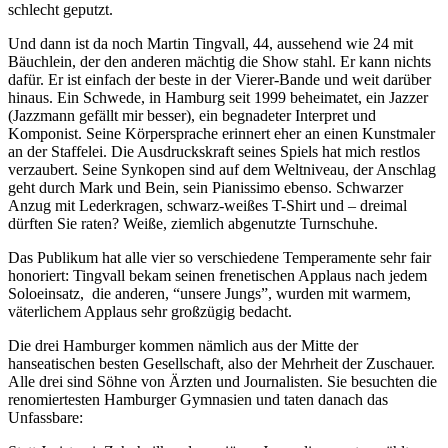
schlecht geputzt.
Und dann ist da noch Martin Tingvall, 44, aussehend wie 24 mit
Bäuchlein, der den anderen mächtig die Show stahl. Er kann nichts
dafür. Er ist einfach der beste in der Vierer-Bande und weit darüber
hinaus. Ein Schwede, in Hamburg seit 1999 beheimatet, ein Jazzer
(Jazzmann gefällt mir besser), ein begnadeter Interpret und
Komponist. Seine Körpersprache erinnert eher an einen Kunstmaler
an der Staffelei. Die Ausdruckskraft seines Spiels hat mich restlos
verzaubert. Seine Synkopen sind auf dem Weltniveau, der Anschlag
geht durch Mark und Bein, sein Pianissimo ebenso. Schwarzer
Anzug mit Lederkragen, schwarz-weißes T-Shirt und – dreimal
dürften Sie raten? Weiße, ziemlich abgenutzte Turnschuhe.
Das Publikum hat alle vier so verschiedene Temperamente sehr fair
honoriert: Tingvall bekam seinen frenetischen Applaus nach jedem
Soloeinsatz, die anderen, “unsere Jungs”, wurden mit warmem,
väterlichem Applaus sehr großzügig bedacht.
Die drei Hamburger kommen nämlich aus der Mitte der
hanseatischen besten Gesellschaft, also der Mehrheit der Zuschauer.
Alle drei sind Söhne von Ärzten und Journalisten. Sie besuchten die
renomiertesten Hamburger Gymnasien und taten danach das
Unfassbare: