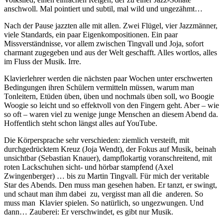
anschwoll. Mal pointiert und subtil, mal wild und ungezähmt…
Nach der Pause jazzten alle mit allen. Zwei Flügel, vier Jazzmänner,
viele Standards, ein paar Eigenkompositionen. Ein paar
Missverständnisse, vor allem zwischen Tingvall und Joja, sofort
charmant zugegeben und aus der Welt geschafft. Alles wortlos, alles
im Fluss der Musik. Irre.
Klavierlehrer werden die nächsten paar Wochen unter erschwerten
Bedingungen ihren Schülern vermitteln müssen, warum man
Tonleitern, Etüden üben, üben und nochmals üben soll, wo Boogie
Woogie so leicht und so effektvoll von den Fingern geht. Aber – wie
so oft – waren viel zu wenige junge Menschen an diesem Abend da.
Hoffentlich steht schon längst alles auf YouTube.
Die Körpersprache sehr verschieden: ziemlich versteift, mit
durchgedrücktem Kreuz (Joja Wendt), der Fokus auf Musik, beinah
unsichtbar (Sebastian Knauer), dampflokartig voranschreitend, mit
roten Lackschuhen sicht- und hörbar stampfend (Axel
Zwingenberger) … bis zu Martin Tingvall. Für mich der veritable
Star des Abends. Den muss man gesehen haben. Er tanzt, er swingt,
und schaut man ihm dabei zu, vergisst man all die anderen. So
muss man Klavier spielen. So natürlich, so ungezwungen. Und
dann… Zauberei: Er verschwindet, es gibt nur Musik.