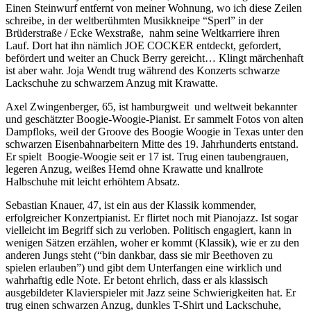
Einen Steinwurf entfernt von meiner Wohnung, wo ich diese Zeilen
schreibe, in der weltberühmten Musikkneipe “Sperl” in der
Brüderstraße / Ecke Wexstraße, nahm seine Weltkarriere ihren
Lauf. Dort hat ihn nämlich JOE COCKER entdeckt, gefordert,
befördert und weiter an Chuck Berry gereicht… Klingt märchenhaft
ist aber wahr. Joja Wendt trug während des Konzerts schwarze
Lackschuhe zu schwarzem Anzug mit Krawatte.
Axel Zwingenberger, 65, ist hamburgweit und weltweit bekannter
und geschätzter Boogie-Woogie-Pianist. Er sammelt Fotos von alten
Dampfloks, weil der Groove des Boogie Woogie in Texas unter den
schwarzen Eisenbahnarbeitern Mitte des 19. Jahrhunderts entstand.
Er spielt Boogie-Woogie seit er 17 ist. Trug einen taubengrauen,
legeren Anzug, weißes Hemd ohne Krawatte und knallrote
Halbschuhe mit leicht erhöhtem Absatz.
Sebastian Knauer, 47, ist ein aus der Klassik kommender,
erfolgreicher Konzertpianist. Er flirtet noch mit Pianojazz. Ist sogar
vielleicht im Begriff sich zu verloben. Politisch engagiert, kann in
wenigen Sätzen erzählen, woher er kommt (Klassik), wie er zu den
anderen Jungs steht (“bin dankbar, dass sie mir Beethoven zu
spielen erlauben”) und gibt dem Unterfangen eine wirklich und
wahrhaftig edle Note. Er betont ehrlich, dass er als klassisch
ausgebildeter Klavierspieler mit Jazz seine Schwierigkeiten hat. Er
trug einen schwarzen Anzug, dunkles T-Shirt und Lackschuhe,