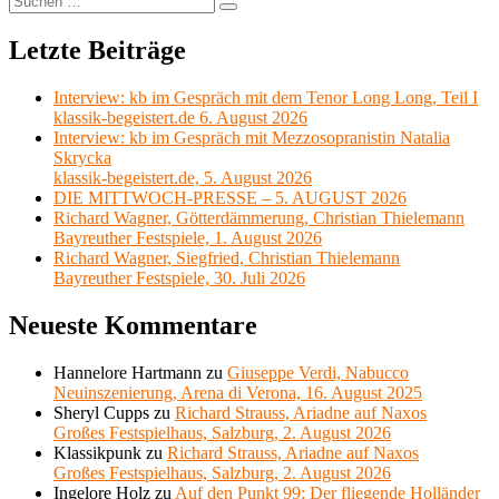
Suchen
nach:
Letzte Beiträge
Interview: kb im Gespräch mit dem Tenor Long Long, Teil I
klassik-begeistert.de 6. August 2026
Interview: kb im Gespräch mit Mezzosopranistin Natalia
Skrycka
klassik-begeistert.de, 5. August 2026
DIE MITTWOCH-PRESSE – 5. AUGUST 2026
Richard Wagner, Götterdämmerung, Christian Thielemann
Bayreuther Festspiele, 1. August 2026
Richard Wagner, Siegfried, Christian Thielemann
Bayreuther Festspiele, 30. Juli 2026
Neueste Kommentare
Hannelore Hartmann
zu
Giuseppe Verdi, Nabucco
Neuinszenierung, Arena di Verona, 16. August 2025
Sheryl Cupps
zu
Richard Strauss, Ariadne auf Naxos
Großes Festspielhaus, Salzburg, 2. August 2026
Klassikpunk
zu
Richard Strauss, Ariadne auf Naxos
Großes Festspielhaus, Salzburg, 2. August 2026
Ingelore Holz
zu
Auf den Punkt 99: Der fliegende Holländer